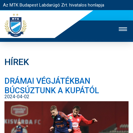
Az MTK Budapest Labdarúgó Zrt. hivatalos honlapja
HÍREK
MTK TV
UTÁNPÓTLÁS
NŐI SZAKÁG
DRÁMAI VÉGJÁTÉKBAN
JEGYÉRTÉKESÍTÉS
WEBSHOP
STADION
BÚCSÚZTUNK A KUPÁTÓL
EGYESÜLET
KAPCSOLAT
2024-04-02
NYITÓLAP
HÍREK
CSAPATOK