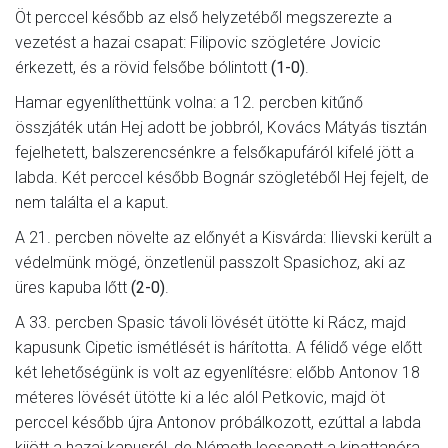
Öt perccel később az első helyzetéből megszerezte a
vezetést a hazai csapat: Filipovic szögletére Jovicic
érkezett, és a rövid felsőbe bólintott
(1-0)
.
Hamar egyenlíthettünk volna: a 12. percben kitűnő
összjáték után Hej adott be jobbról, Kovács Mátyás tisztán
fejelhetett, balszerencsénkre a felsőkapufáról kifelé jött a
labda. Két perccel később Bognár szögletéből Hej fejelt, de
nem találta el a kaput.
A 21. percben növelte az előnyét a Kisvárda: Ilievski került a
védelmünk mögé, önzetlenül passzolt Spasichoz, aki az
üres kapuba lőtt
(2-0)
.
A 33. percben Spasic távoli lövését ütötte ki Rácz, majd
kapusunk Cipetic ismétlését is hárította. A félidő vége előtt
két lehetőségünk is volt az egyenlítésre: előbb Antonov 18
méteres lövését ütötte ki a léc alól Petkovic, majd öt
perccel később újra Antonov próbálkozott, ezúttal a labda
kijött a hazai kapusról, de Németh lecsapott a kipattanóra,