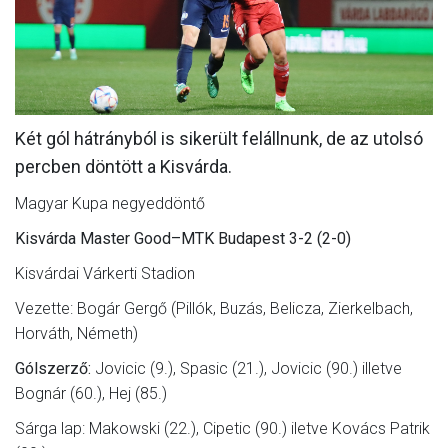
MÉRKŐZÉSEK
KLUB
GALÉRIA
Két gól hátrányból is sikerült felállnunk, de az utolsó
SZURKOLÓI ÉLMÉNYEK
percben döntött a Kisvárda.
AKKREDITÁCIÓ
Magyar Kupa negyeddöntő
Kisvárda Master Good–MTK Budapest 3-2 (2-0)
Kisvárdai Várkerti Stadion
Vezette: Bogár Gergő (Pillók, Buzás, Belicza, Zierkelbach,
Horváth, Németh)
Gólszerző:
Jovicic (9.), Spasic (21.), Jovicic (90.) illetve
Bognár (60.), Hej (85.)
Sárga lap: Makowski (22.), Cipetic (90.) iletve Kovács Patrik