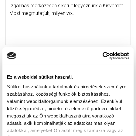
Izgalmas mérkőzésen sikerült legyőznünk a Kisvárdát.
Most megmutatjuk, milyen vo...
Ez a weboldal sütiket használ.
Sütiket használunk a tartalmak és hirdetések személyre
szabásához, közösségi funkciók biztosításához,
valamint weboldalforgalmunk elemzéséhez. Ezenkívül
közösségi média-, hirdető- és elemező partnereinkkel
megosztjuk az Ön weboldalhasználatra vonatkozó
adatait, akik kombinálhatják az adatokat más olyan
KÉPGALÉRIA: MTK BUDAPEST - KISVÁRDA
adatokkal, amelyeket Ön adott meg számukra vagy az
MASTER GOOD 2-1