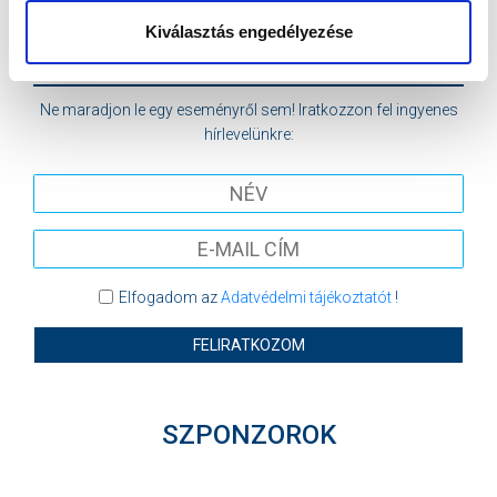
MTK BUDAPEST II
SZEKSZÁRDI UFC
Kiválasztás engedélyezése
MTK BUDAPEST HÍRLEVÉL
Ne maradjon le egy eseményről sem! Iratkozzon fel ingyenes
hírlevelünkre:
Elfogadom az
Adatvédelmi tájékoztatót
!
FELIRATKOZOM
SZPONZOROK