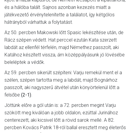
és a hálóba talált. Sajnos azonban kezezés miatt a
játékvezető érvénytelenítette a találatot, így kétgólos
hátrányból várhattuk a folytatást.
Az 50. percben Makowski lőtt Spasic lekészítése után, de
Rácz szépen védett. Hat perccel ezután Kata szerzett
labdát az ellenfél térfelén, majd Némethez passzolt, aki
Katához készített vissza, ám középpályásunk jó lövésébe
beleléptek a védők.
Az 59. percben sikerült szépíteni: Varju remekül ment el a
szélen, szépen tartotta meg a labdát, majd Bognárhoz
passzolt, aki nagyszerű átvétel után könyörtelenül lőtt a
felsőbe
(2-1)
.
Jöttünk előre a gól után is: a 72. percben megint Varju
szökött meg kiválóan a jobb oldalon, ezúttal Jurinához
centerezett, aki kicsivel lőtt a rövid sarok mellé. A 82.
percben Kovács Patrik 18-ról ballal eresztett meg életerős