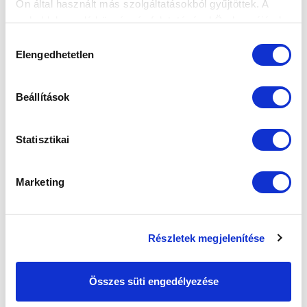
Ön által használt más szolgáltatásokból gyűjtöttek. A
2026-04-19
weboldalon való böngészés folytatásával Ön hozzájárul a
Képeken a Kisvárda elleni siker.
sütik használatához.
Hozzájárulás
Elengedhetetlen
kiválasztása
Beállítások
Statisztikai
Marketing
KÖVETKEZŐ MÉRKŐZÉS
2026-08-09 17:30
SÁNDOR KÁROLY LABDARÚGÓ AKADÉMIA
Részletek megjelenítése
VS
Összes süti engedélyezése