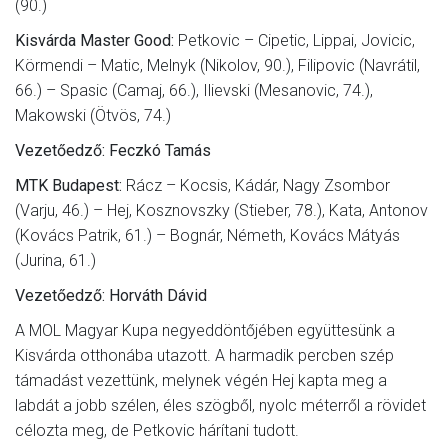
(90.)
Kisvárda Master Good:
Petkovic – Cipetic, Lippai, Jovicic,
Körmendi – Matic, Melnyk (Nikolov, 90.), Filipovic (Navrátil,
66.) – Spasic (Camaj, 66.), Ilievski (Mesanovic, 74.),
Makowski (Ötvös, 74.)
Vezetőedző: Feczkó Tamás
MTK Budapest:
Rácz – Kocsis, Kádár, Nagy Zsombor
(Varju, 46.) – Hej, Kosznovszky (Stieber, 78.), Kata, Antonov
(Kovács Patrik, 61.) – Bognár, Németh, Kovács Mátyás
(Jurina, 61.)
Vezetőedző: Horváth Dávid
A MOL Magyar Kupa negyeddöntőjében együttesünk a
Kisvárda otthonába utazott. A harmadik percben szép
támadást vezettünk, melynek végén Hej kapta meg a
labdát a jobb szélen, éles szögből, nyolc méterről a rövidet
célozta meg, de Petkovic hárítani tudott.