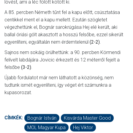
lövést, ami a léc fölött kötött ki.
A 85. percben Németh tűnt fel a kapu előtt, csúsztatása
centikkel ment el a kapu mellett. Ezután szögletet
végezhettünk el, Bognár sarokrúgása Hej elé került, aki
ballal óriási gólt akasztott a hosszú felsőbe, ezzel sikerült
egyenlíteni, egyáltalán nem érdemtelenül
(2-2)
.
Sajnos nem sokáig örülhettünk: a 90. percben Körmendi
felívelt labdájára Jovicic érkezett és 12 méterről fejelt a
felsőbe
(3-2)
.
Újabb fordulatot már nem láthatott a közönség, nem
tudtunk ismét egyenlíteni, így véget ért számunkra a
kupasorozat.
CÍMKÉK:
Bognár István
Kisvárda Master Good
MOL Magyar Kupa
Hej Viktor