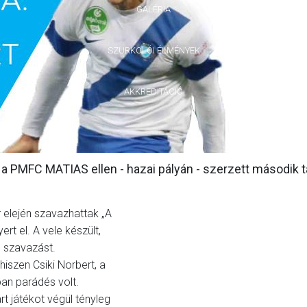
GALÉRIA
SZURKOLÓI ÉLMÉNYEK
AKKREDITÁCIÓ
a PMFC MATIAS ellen - hazai pályán - szerzett második ta
elején szavazhattak „A
rt el. A vele készült,
a" szavazást.
hiszen Csiki Norbert, a
an parádés volt.
rt játékot végül tényleg