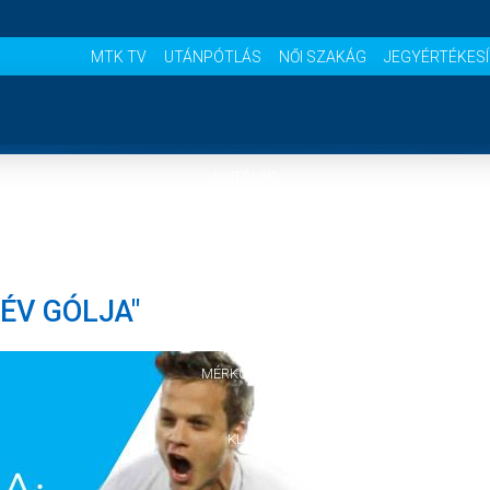
MTK TV
UTÁNPÓTLÁS
NŐI SZAKÁG
JEGYÉRTÉKES
NYITÓLAP
HÍREK
LÉV GÓLJA"
CSAPATOK
MÉRKŐZÉSEK
KLUB