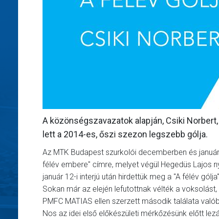
A közönségszavazatok alapján, Csiki Norbert, 
lett a 2014-es, őszi szezon legszebb gólja.
Az MTK Budapest szurkolói decemberben és január 
félév embere" címre, melyet végül Hegedüs Lajos nye
január 12-i interjú után hirdettük meg a "A félév gólj
Sokan már az elején lefutottnak vélték a voksolást, 
PMFC MATIAS ellen szerzett második találata valób
Nos az idei első előkészületi mérkőzésünk előtt lezá