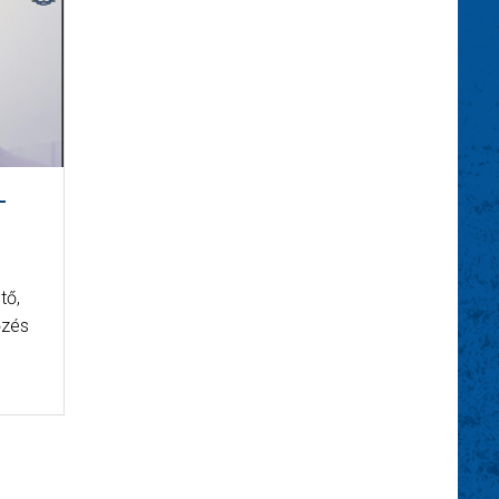
L
tő,
őzés