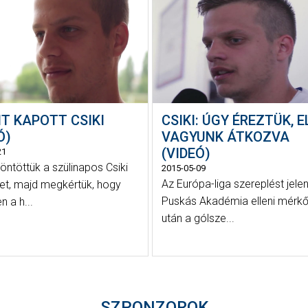
T KAPOTT CSIKI
CSIKI: ÚGY ÉREZTÜK, E
Ó)
VAGYUNK ÁTKOZVA
(VIDEÓ)
21
öntöttük a szülinapos Csiki
2015-05-09
Az Európa-liga szereplést jelen
et, majd megkértük, hogy
Puskás Akadémia elleni mérk
n a h...
után a gólsze...
SZPONZOROK