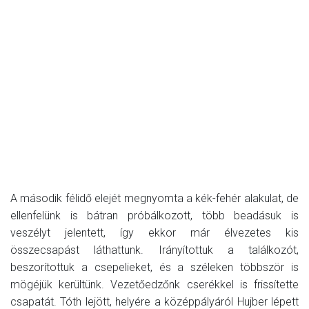
A második félidő elejét megnyomta a kék-fehér alakulat, de
ellenfelünk is bátran próbálkozott, több beadásuk is
veszélyt jelentett, így ekkor már élvezetes kis
összecsapást láthattunk. Irányítottuk a találkozót,
beszorítottuk a csepelieket, és a széleken többször is
mögéjük kerültünk. Vezetőedzőnk cserékkel is frissítette
csapatát. Tóth lejött, helyére a középpályáról Hujber lépett