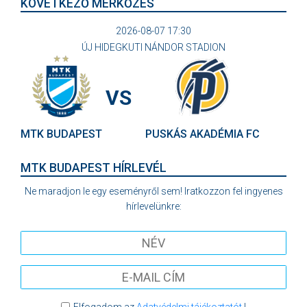
KÖVETKEZŐ MÉRKŐZÉS
2026-08-07 17:30
ÚJ HIDEGKUTI NÁNDOR STADION
VS
MTK BUDAPEST
PUSKÁS AKADÉMIA FC
MTK BUDAPEST HÍRLEVÉL
Ne maradjon le egy eseményről sem! Iratkozzon fel ingyenes
hírlevelünkre:
Elfogadom az
Adatvédelmi tájékoztatót
!