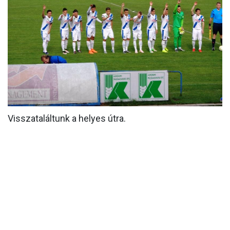
MÉRKŐZÉSEK
KLUB
GALÉRIA
SZURKOLÓI ÉLMÉNYEK
AKKREDITÁCIÓ
Visszataláltunk a helyes útra.