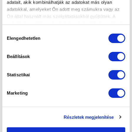
adatait, akik kombinálhatják az adatokat más olyan
adatokkal, amelyeket Ön adott meg számukra vagy az
Ön által használt más szolgáltatásokból gyűjtöttek. A
weboldalon való böngészés folytatásával Ön hozzájárul a
"MIT JELENT NEKEM AZ MTK? SOK
sütik használatához.
Hozzájárulás
MINDENT, VAGY MINDENT..." -
Elengedhetetlen
kiválasztása
ÉLETMŰDÍJAS INTERJÚ (VIDEÓ)
2025-03-04
Idén lett az MTK Budapest életműdíjasa Pölöskei
Beállítások
Gábor, aki játékosként, majd sza...
Statisztikai
Marketing
Részletek megjelenítése