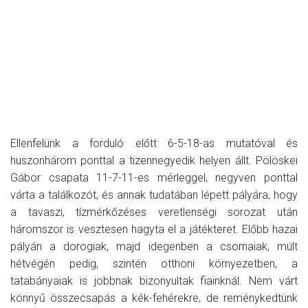
Ellenfelünk a forduló előtt 6-5-18-as mutatóval és
huszonhárom ponttal a tizennegyedik helyen állt. Pölöskei
Gábor csapata 11-7-11-es mérleggel, negyven ponttal
várta a találkozót, és annak tudatában lépett pályára, hogy
a tavaszi, tízmérkőzéses veretlenségi sorozat után
háromszor is vesztesen hagyta el a játékteret. Előbb hazai
pályán a dorogiak, majd idegenben a csornaiak, múlt
hétvégén pedig, szintén otthoni környezetben, a
tatabányaiak is jobbnak bizonyultak fiainknál. Nem várt
könnyű összecsapás a kék-fehérekre, de reménykedtünk