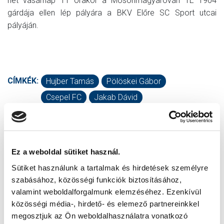
hét vasárnap 11 órakor a Mosonmagyaróvári TE 1904
gárdája ellen lép pályára a BKV Előre SC Sport utcai
pályáján.
CÍMKÉK:
Hujber Tamás
Pölöskei Gábor
Csepel FC
Jakab Dávid
KAPCSOLÓDÓ CIKKEK
Ez a weboldal sütiket használ.
Sütiket használunk a tartalmak és hirdetések személyre
szabásához, közösségi funkciók biztosításához,
valamint weboldalforgalmunk elemzéséhez. Ezenkívül
közösségi média-, hirdető- és elemező partnereinkkel
megosztjuk az Ön weboldalhasználatra vonatkozó