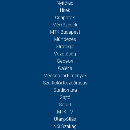
Nyitólap
Hírek
Csapatok
Mérkőzések
MTK Budapest
Múltidézés
Stratégia
Vezetőség
Gedeon
Galéria
Meccsnapi Élmények
Szurkolói Kezdőrúgás
Stadiontúra
Sajtó
Scout
MTK TV
Utánpótlás
Női Szakág