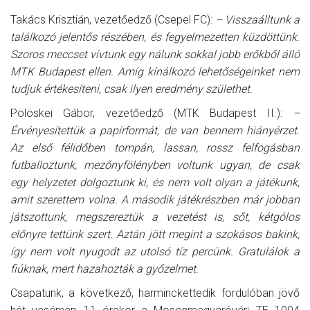
Takács Krisztián, vezetőedző (Csepel FC):
– Visszaálltunk a
találkozó jelentős részében, és fegyelmezetten küzdöttünk.
Szoros meccset vívtunk egy nálunk sokkal jobb erőkből álló
MTK Budapest ellen. Amíg kínálkozó lehetőségeinket nem
tudjuk értékesíteni, csak ilyen eredmény születhet.
Pölöskei Gábor, vezetőedző (MTK Budapest II.):
–
Érvényesítettük a papírformát, de van bennem hiányérzet.
Az első félidőben tompán, lassan, rossz felfogásban
futballoztunk, mezőnyfölényben voltunk ugyan, de csak
egy helyzetet dolgoztunk ki, és nem volt olyan a játékunk,
amit szerettem volna. A második játékrészben már jobban
játszottunk, megszereztük a vezetést is, sőt, kétgólos
előnyre tettünk szert. Aztán jött megint a szokásos bakink,
így nem volt nyugodt az utolsó tíz percünk. Gratulálok a
fiúknak, mert hazahozták a győzelmet.
Csapatunk, a következő, harminckettedik fordulóban jövő