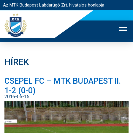
Az MTK Budapest Labdarúgó Zrt. hivatalos honlapja
HÍREK
MTK TV
UTÁNPÓTLÁS
NŐI SZAKÁG
CSEPEL FC – MTK BUDAPEST II.
JEGYÉRTÉKESÍTÉS
WEBSHOP
STADION
1-2 (0-0)
EGYESÜLET
KAPCSOLAT
2016-05-15
NYITÓLAP
HÍREK
CSAPATOK