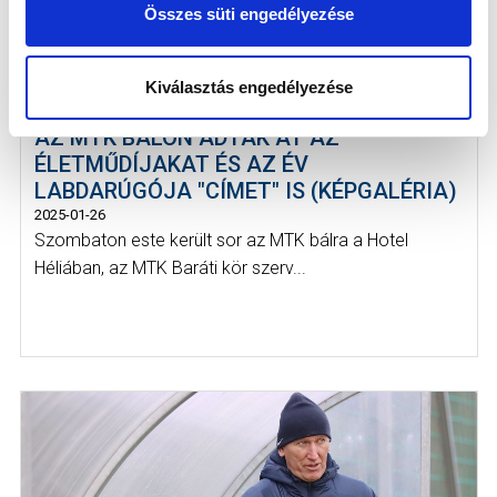
Összes süti engedélyezése
Kiválasztás engedélyezése
AZ MTK BÁLON ADTÁK ÁT AZ
ÉLETMŰDÍJAKAT ÉS AZ ÉV
LABDARÚGÓJA "CÍMET" IS (KÉPGALÉRIA)
2025-01-26
Szombaton este került sor az MTK bálra a Hotel
Héliában, az MTK Baráti kör szerv...