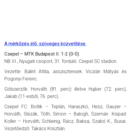
A mérkőzés élő, szöveges közvetítése.
Csepel – MTK Budapest II. 1-2 (0-0).
NB III., Nyugati csoport, 31. forduló. Csepel SC stadion.
Vezette: Bálint Attila, asszisztensek: Viczián Mátyás és
Pogonyi Ferenc.
Gólszerzők: Horváth (81. perc) illetve Hujber (72. perc),
Jakab (11-esből, 76. perc).
Csepel FC: Botlik – Teplán, Haraszkó, Hesz, Gauzer –
Horváth, Slezák, Tóth, Simon – Balogh, Szemán. Kispad:
Koller – Horváth, Schleinig, Rácz, Baksa, Szabó K., Busai.
Vezetőedző: Takács Krisztián.