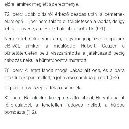
előre, aminek meglett az eredménye.
72. perc: Jobb oldalról érkező beadás után, a centernek
előrelépő Hujber nem találta el tökéletesen a labdát, de így
lett jó a lövése, ami Botlik hálójában kötött ki (0-1).
Nem kellett sokat várni arra, hogy megduplázza csapatunk
előnyét, amikor a meglóduló Hujbert, Gauzer a
büntetőterületen belül visszarántotta, a játékvezető pedig
habozás nélkül a büntetőpontra mutatott.
76. perc: A letett labda mögé Jakab állt oda, és a balra
mozduló kapus mellett, a jobb alsó sarokba gurított (0-2).
Öt perc múlva szépítettek a csepeliek.
81. perc: Bal oldalról középre szálló labdát, Horváth ballal,
félfordulatból, a tehetetlen Fadgyas mellett, a hálóba
bombázta (1-2).