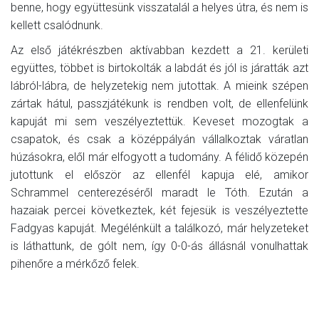
benne, hogy együttesünk visszatalál a helyes útra, és nem is
kellett csalódnunk.
Az első játékrészben aktívabban kezdett a 21. kerületi
együttes, többet is birtokolták a labdát és jól is járatták azt
lábról-lábra, de helyzetekig nem jutottak. A mieink szépen
zártak hátul, passzjátékunk is rendben volt, de ellenfelünk
kapuját mi sem veszélyeztettük. Keveset mozogtak a
csapatok, és csak a középpályán vállalkoztak váratlan
húzásokra, elől már elfogyott a tudomány. A félidő közepén
jutottunk el először az ellenfél kapuja elé, amikor
Schrammel centerezéséről maradt le Tóth. Ezután a
hazaiak percei következtek, két fejesük is veszélyeztette
Fadgyas kapuját. Megélénkült a találkozó, már helyzeteket
is láthattunk, de gólt nem, így 0-0-ás állásnál vonulhattak
pihenőre a mérkőző felek.