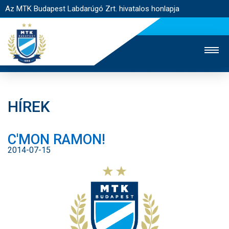
Az MTK Budapest Labdarúgó Zrt. hivatalos honlapja
HÍREK
MTK TV
UTÁNPÓTLÁS
NŐI SZAKÁG
C'MON RAMON!
JEGYÉRTÉKESÍTÉS
WEBSHOP
STADION
2014-07-15
EGYESÜLET
KAPCSOLAT
NYITÓLAP
HÍREK
CSAPATOK