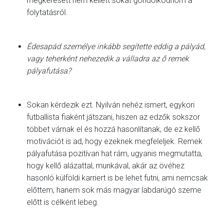
megkeresett nem kellett sokat gondolkodnom a
folytatásról.
Édesapád személye inkább segítette eddig a pályád,
vagy teherként nehezedik a válladra az ő remek
pályafutása?
Sokan kérdezik ezt. Nyilván nehéz ismert, egykori
futballista fiaként játszani, hiszen az edzők sokszor
többet várnak el és hozzá hasonlítanak, de ez kellő
motivációt is ad, hogy ezeknek megfeleljek. Remek
pályafutása pozitívan hat rám, ugyanis megmutatta,
hogy kellő alázattal, munkával, akár az övéhez
hasonló külföldi karriert is be lehet futni, ami nemcsak
előttem, hanem sok más magyar labdarúgó szeme
előtt is célként lebeg.