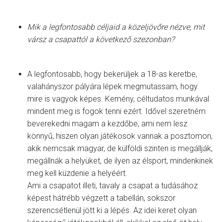
Mik a legfontosabb céljaid a közeljövőre nézve, mit
vársz a csapattól a következő szezonban?
A legfontosabb, hogy bekerüljek a 18-as keretbe,
valahányszor pályára lépek megmutassam, hogy
mire is vagyok képes. Kemény, céltudatos munkával
mindent meg is fogok tenni ezért. Idővel szeretném
beverekedni magam a kezdőbe, ami nem lesz
könnyű, hiszen olyan játékosok vannak a posztomon,
akik nemcsak magyar, de külföldi szinten is megállják,
megállnák a helyüket, de ilyen az élsport, mindenkinek
meg kell küzdenie a helyéért.
Ami a csapatot illeti, tavaly a csapat a tudásához
képest hátrébb végzett a tabellán, sokszor
szerencsétlenül jött ki a lépés. Az idei keret olyan