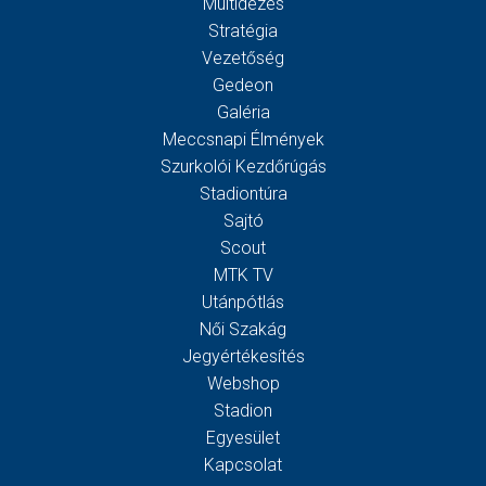
Múltidézés
Stratégia
Vezetőség
Gedeon
Galéria
Meccsnapi Élmények
Szurkolói Kezdőrúgás
Stadiontúra
Sajtó
Scout
MTK TV
Utánpótlás
Női Szakág
Jegyértékesítés
Webshop
Stadion
Egyesület
Kapcsolat