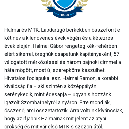
MÉRKŐZÉSEK
KLUB
Halmai és MTK. Labdarúgó berkekben összeforrt e
GALÉRIA
két név a kilencvenes évek végén és a kétezres
SZURKOLÓI ÉLMÉNYEK
évek elején. Halmai Gábor rengeteg kék-fehérben
elért sikerrel, öregfiúk csapatunk kapitányaként, 57
AKKREDITÁCIÓ
válogatott mérkőzéssel és három bajnoki címmel a
háta mögött, most új szerepkörre készülhet.
Hivatalos fociapuka lesz. Halmai Ramon, a korábbi
kiválóság fia – aki szintén a középpályán
serénykedik, mint édesapja – ugyanis hozzánk
igazolt Szombathelyről a nyáron. Erre mondják,
összenő, ami összetartozik. Arra voltunk kíváncsiak,
hogy az ifjabbik Halmainak mit jelent az atyai
örökség és mit vár első MTK-s szezonjától.