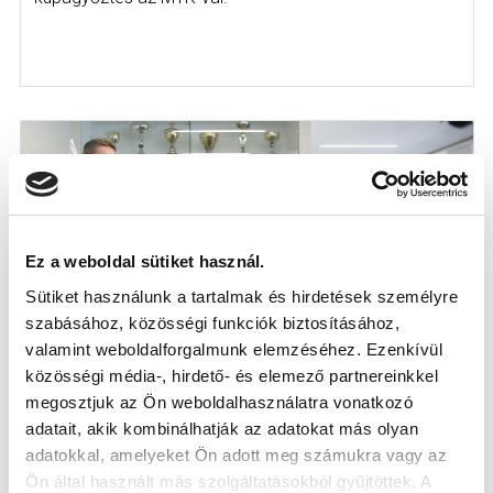
Ez a weboldal sütiket használ.
Sütiket használunk a tartalmak és hirdetések személyre
szabásához, közösségi funkciók biztosításához,
valamint weboldalforgalmunk elemzéséhez. Ezenkívül
közösségi média-, hirdető- és elemező partnereinkkel
VOLT JÁTÉKOSAINK ÉS VEZETŐEDZŐNK
megosztjuk az Ön weboldalhasználatra vonatkozó
IS RÉSZT VETT A “GAME CHANGERS” C.
adatait, akik kombinálhatják az adatokat más olyan
KIÁLLÍTÁS MEGNYITÓJÁN
adatokkal, amelyeket Ön adott meg számukra vagy az
2021-12-08
Ön által használt más szolgáltatásokból gyűjtöttek. A