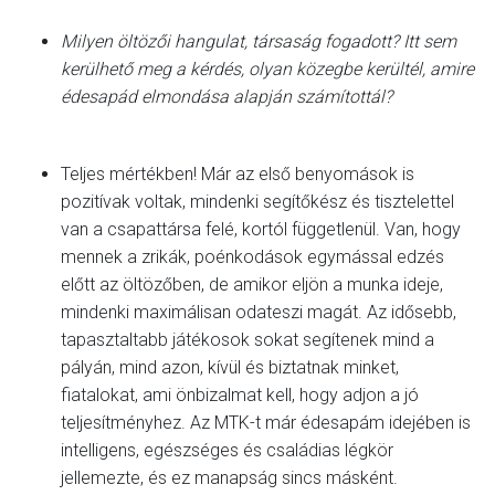
Milyen öltözői hangulat, társaság fogadott? Itt sem
kerülhető meg a kérdés, olyan közegbe kerültél, amire
édesapád elmondása alapján számítottál?
Teljes mértékben! Már az első benyomások is
pozitívak voltak, mindenki segítőkész és tisztelettel
van a csapattársa felé, kortól függetlenül. Van, hogy
mennek a zrikák, poénkodások egymással edzés
előtt az öltözőben, de amikor eljön a munka ideje,
mindenki maximálisan odateszi magát. Az idősebb,
tapasztaltabb játékosok sokat segítenek mind a
pályán, mind azon, kívül és biztatnak minket,
fiatalokat, ami önbizalmat kell, hogy adjon a jó
teljesítményhez. Az MTK-t már édesapám idejében is
intelligens, egészséges és családias légkör
jellemezte, és ez manapság sincs másként.