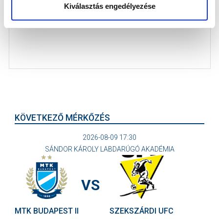
Az MTK legújabb Örökös bajnokai közül ketten, Kanta
Kiválasztás engedélyezése
József és Kenesei Krisztián...
KÖVETKEZŐ MÉRKŐZÉS
2026-08-09 17:30
SÁNDOR KÁROLY LABDARÚGÓ AKADÉMIA
VS
MTK BUDAPEST II
SZEKSZÁRDI UFC