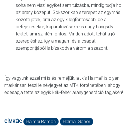
soha nem viszi egyiket sem túlzásba, mindig tudja hol
az arany középút. Sokszor kap szerepet az egymás
közötti játék, ami az egyik legfontosabb, de a
befejezésekre, kapuralövésekre is nagy hangsúlyt
fektet, ami szintén fontos. Minden adott tehát a jó
szerepléshez, így a magam és a csapat
szempontjából is bizakodva várom a szezont.
Így vagyunk ezzel mi is és reméljük, a „kis Halmai” is olyan
markánsan teszi le névjegyét az MTK történetében, ahogy
édesapja tette az egyik kék-fehér aranygeneráció tagjakén!
CÍMKÉK:
Halmai Ramon
Halmai Gábor