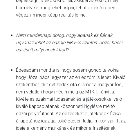
képességű játékosokból áll, akikkel az első öt hely
bármelyikét meg lehet csípni, tehát az első ötben
végezni mindenképp realitás lenne.
Nem mindennapi dolog, hogy apának és fiának
ugyanaz lehet az edzője NB I-es szinten. Józsi bácsi
edzéseit milyennek látod?
Édesapám mondta is, hogy sosem gondolta volna,
hogy Józsi bácsi egyszer az én edzőm is lehet. Kiváló
szakember, akit évtizedek óta elismer a magyar foci,
nem véletlen hogy még mindig az MTK-t irányítja.
Kivételes szakmai tudásának és a játékosokkal való
kiváló kapcsolatának köszönheti irigylésre méltó
edzői pályafutását. Az edzéseket a játékosok fizikai
állapotához igazítja, tökéletesen tudja, mikor van itt az
ideje a kemény munkának és mikor a frissítésnek,