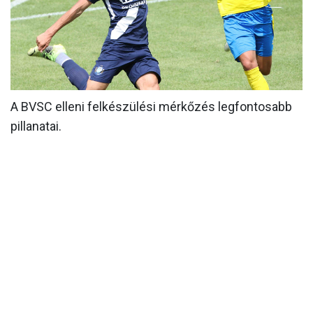
MÉRKŐZÉSEK
KLUB
GALÉRIA
SZURKOLÓI ÉLMÉNYEK
A BVSC elleni felkészülési mérkőzés legfontosabb
pillanatai.
AKKREDITÁCIÓ