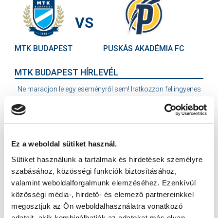
VS
MTK BUDAPEST
PUSKÁS AKADÉMIA FC
MTK BUDAPEST HÍRLEVÉL
Ne maradjon le egy eseményről sem! Iratkozzon fel ingyenes
hírlevelünkre:
Ez a weboldal sütiket használ.
Sütiket használunk a tartalmak és hirdetések személyre
szabásához, közösségi funkciók biztosításához,
Elfogadom az
Adatvédelmi tájékoztatót
!
valamint weboldalforgalmunk elemzéséhez. Ezenkívül
FELIRATKOZOM
közösségi média-, hirdető- és elemező partnereinkkel
megosztjuk az Ön weboldalhasználatra vonatkozó
adatait, akik kombinálhatják az adatokat más olyan