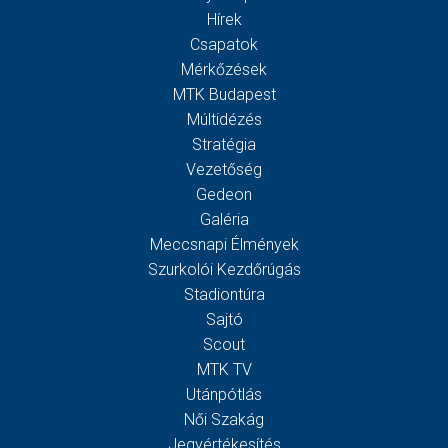
Hírek
Csapatok
Mérkőzések
MTK Budapest
Múltidézés
Stratégia
Vezetőség
Gedeon
Galéria
Meccsnapi Élmények
Szurkolói Kezdőrúgás
Stadiontúra
Sajtó
Scout
MTK TV
Utánpótlás
Női Szakág
Jegyértékesítés