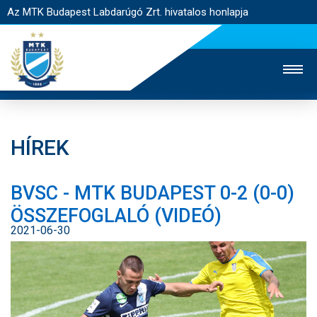
Az MTK Budapest Labdarúgó Zrt. hivatalos honlapja
HÍREK
MTK TV
UTÁNPÓTLÁS
NŐI SZAKÁG
BVSC - MTK BUDAPEST 0-2 (0-0)
JEGYÉRTÉKESÍTÉS
WEBSHOP
STADION
ÖSSZEFOGLALÓ (VIDEÓ)
EGYESÜLET
KAPCSOLAT
2021-06-30
NYITÓLAP
HÍREK
CSAPATOK