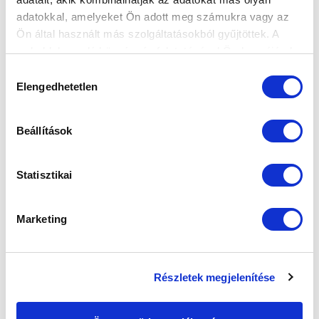
SZPONZOROK
adatokkal, amelyeket Ön adott meg számukra vagy az
Ön által használt más szolgáltatásokból gyűjtöttek. A
weboldalon való böngészés folytatásával Ön hozzájárul a
sütik használatához.
Hozzájárulás
Elengedhetetlen
kiválasztása
Beállítások
Statisztikai
Marketing
Részletek megjelenítése