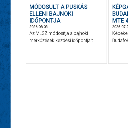
MÓDOSULT A PUSKÁS
KÉPG
ELLENI BAJNOKI
BUDAP
IDŐPONTJA
MTE 4
2026-08-03
2026-07-
Az MLSZ módosítja a bajnoki
Képeken
mérkőzések kezdési időpontjait.
Budafok 