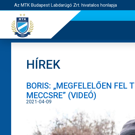
Az MTK Budapest Labdarúgó Zrt. hivatalos honlapja
HÍREK
BORIS: „MEGFELELŐEN FEL 
MECCSRE” (VIDEÓ)
2021-04-09