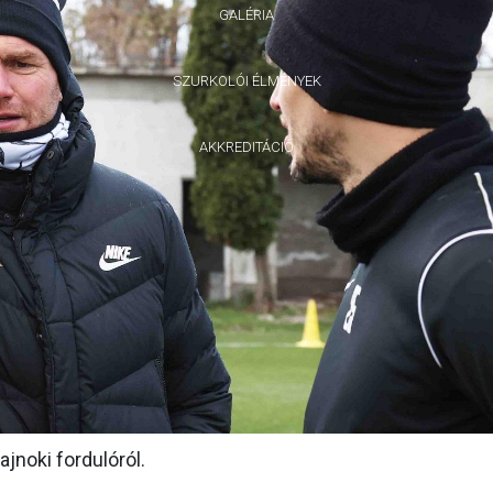
GALÉRIA
SZURKOLÓI ÉLMÉNYEK
AKKREDITÁCIÓ
jnoki fordulóról.