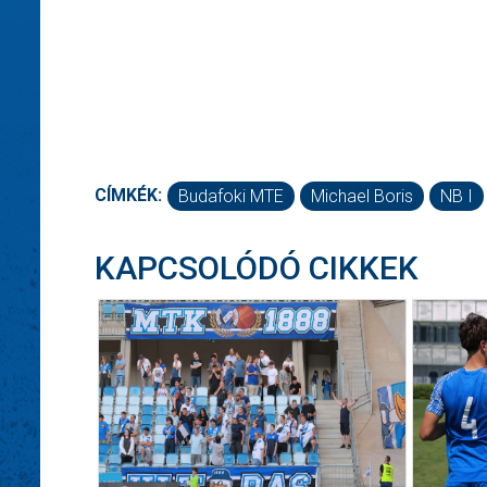
CÍMKÉK:
Budafoki MTE
Michael Boris
NB I
KAPCSOLÓDÓ CIKKEK