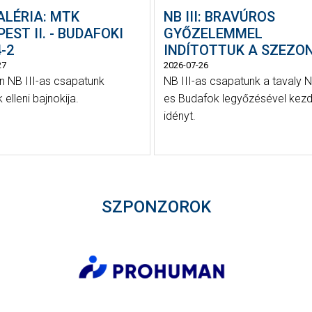
ALÉRIA: MTK
NB III: BRAVÚROS
EST II. - BUDAFOKI
GYŐZELEMMEL
-2
INDÍTOTTUK A SZEZO
27
2026-07-26
 NB III-as csapatunk
NB III-as csapatunk a tavaly N
elleni bajnokija.
es Budafok legyőzésével kezd
idényt.
SZPONZOROK