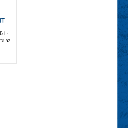
NT
B II-
te az