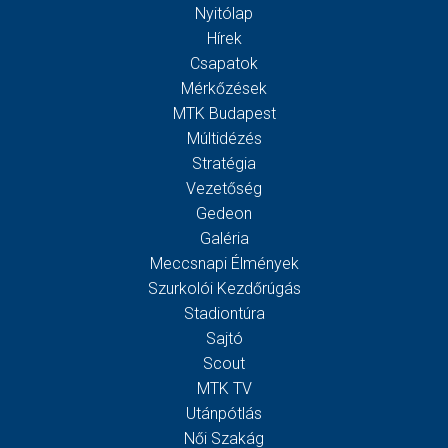
Nyitólap
Hírek
Csapatok
Mérkőzések
MTK Budapest
Múltidézés
Stratégia
Vezetőség
Gedeon
Galéria
Meccsnapi Élmények
Szurkolói Kezdőrúgás
Stadiontúra
Sajtó
Scout
MTK TV
Utánpótlás
Női Szakág