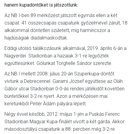
hanem kupadöntőket is játszottunk:
Az NB I-ben 89 mérkőzést játszott egymás ellen a két
csapat. 41 összecsapás csapatunk győzelmével zárult, 18
alkalommal döntetlen született, míg harmincszor a
hajdúságiak diadalmaskodtak.
Eddigi utolsó találkozásunk alkalmával, 2019. április 6-án a
Nagyerdei Stadionban a hazaiak 3-1-re legyőzték
együttesünket. Gólunkat Torghelle Sándor szerezte.
Az NB I mellett 2008. július 20-án Szuperkupa-döntőt
vívtunk a Debrecennel. Garami József együttese az Oláh
Gábor utcai Stadionban 0-0-ás rendes játékidőt követően
büntetőkkel 3-2-re nyert. Azon a mérkőzésen mai
keretünkből Pintér Ádám pályára lépett.
Négy évvel később, 2012. május 1-jén a Puskás Ferenc
Stadionban Magyar Kupa-finálét vívott a két gárda. Akkor
másodosztályú csapatunk a 88. percben még 3-2-re