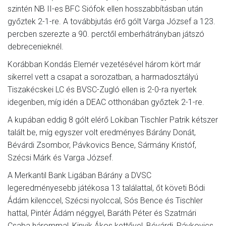
szintén NB II-es BFC Siófok ellen hosszabbításban után
győztek 2-1-re. A továbbjutás érő gólt Varga József a 123.
percben szerezte a 90. perctől emberhátrányban játszó
debrecenieknél.
Korábban Kondás Elemér vezetésével három kört már
sikerrel vett a csapat a sorozatban, a harmadosztályú
Tiszakécskei LC és BVSC-Zugló ellen is 2-0-ra nyertek
idegenben, míg idén a DEAC otthonában győztek 2-1-re.
A kupában eddig 8 gólt elérő Lokiban Tischler Patrik kétszer
talált be, míg egyszer volt eredményes Bárány Donát,
Bévárdi Zsombor, Pávkovics Bence, Sármány Kristóf,
Szécsi Márk és Varga József.
A Merkantil Bank Ligában Bárány a DVSC
legeredményesebb játékosa 13 találattal, őt követi Bódi
Ádám kilenccel, Szécsi nyolccal, Sós Bence és Tischler
hattal, Pintér Ádám néggyel, Baráth Péter és Szatmári
Csaba hárommal, Kinyik Ákos kettővel, Bévárdi, Pávkovics,