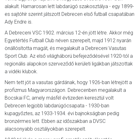
alakult. Hamarosan lett labdarúgó szakosztálya - egy 1899-
es sajtóhír szerint játszott Debrecen első futball csapatában
Ady Endre is.
A Debreceni VSC 1902. március 12-én jött létre. Akkor még
Egyetértés Futball Club néven szerepelt, majd 1912 nyarán
önállósította magát, és megalakult a Debreceni Vasutas
Sport Club. Az első világháború befejeződésével 1920-tól a
regionális alapokon szerveződő kerületi ligákban játszottak
a vidéki klubok.
Nem tett jót a vasutas gárdának, hogy 1926-ban létrejött a
profizmus Magyarországon. Debrecenben megalakult a
Bocskai FC, amely másfél évtizeden keresztül volt
Debrecen legjobb labdarúgócsapata - 1930-ban
kupagyőztes, az 1933-1934. évi bajnokságban pedig
bronzérmes lett. Ebben az időszakban a DVSC
alacsonyabb osztályokban szerepelt.