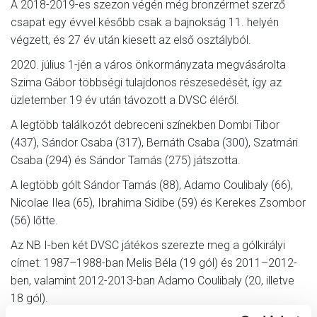
A 2018-2019-es szezon végén még bronzérmet szerző
csapat egy évvel később csak a bajnokság 11. helyén
végzett, és 27 év után kiesett az első osztályból.
2020. július 1-jén a város önkormányzata megvásárolta
Szima Gábor többségi tulajdonos részesedését, így az
üzletember 19 év után távozott a DVSC éléről.
A legtöbb találkozót debreceni színekben Dombi Tibor
(437), Sándor Csaba (317), Bernáth Csaba (300), Szatmári
Csaba (294) és Sándor Tamás (275) játszotta.
A legtöbb gólt Sándor Tamás (88), Adamo Coulibaly (66),
Nicolae Ilea (65), Ibrahima Sidibe (59) és Kerekes Zsombor
(56) lőtte.
Az NB I-ben két DVSC játékos szerezte meg a gólkirályi
címet: 1987–1988-ban Melis Béla (19 gól) és 2011–2012-
ben, valamint 2012-2013-ban Adamo Coulibaly (20, illetve
18 gól).