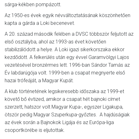
sárga-kékben pompázott.
Az 1950-es évek egyik névváltoztatásának köszönhetően
kapta a gárda a Loki becenevet.
A 20. század második felében a DVSC többször feljutott az
első osztályba, ahol az 1993-as évet követően
stabilizálódott a helye. A Loki igazi sikerkorszaka ekkor
kezdődött. A felkerülés után egy évvel Garamvölgyi Lajos
vezetésével bronzérmes lett. 1996-ban Sándor Tamás az
Év labdarúgója volt. 1999-ben a csapat megnyerte első
hazai trófeáját, a Magyar Kupát.
A klub történetének legsikeresebb időszaka az 1999-et
követő bő évtized, amikor a csapat hét bajnoki címet
szerzett, hatszor volt Magyar Kupa-, egyszer Ligakupa,
ötször pedig Magyar Szuperkupa-győztes. A hajdúságiak
az évek során a Bajnokok Ligája és az Európa-liga
csoportkörébe is eljutottak.