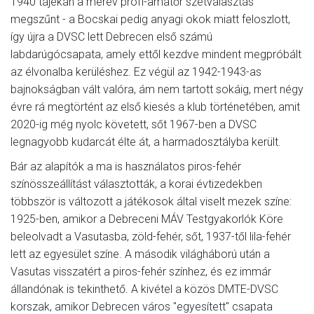
1940 tájékán a merev profi-amatőr szétválasztás
megszűnt - a Bocskai pedig anyagi okok miatt feloszlott,
így újra a DVSC lett Debrecen első számú
labdarúgócsapata, amely ettől kezdve mindent megpróbált
az élvonalba kerüléshez. Ez végül az 1942-1943-as
bajnokságban vált valóra, ám nem tartott sokáig, mert négy
évre rá megtörtént az első kiesés a klub történetében, amit
2020-ig még nyolc követett, sőt 1967-ben a DVSC
legnagyobb kudarcát élte át, a harmadosztályba került.
Bár az alapítók a ma is használatos piros-fehér
színösszeállítást választották, a korai évtizedekben
többször is változott a játékosok által viselt mezek színe:
1925-ben, amikor a Debreceni MÁV Testgyakorlók Köre
beleolvadt a Vasutasba, zöld-fehér, sőt, 1937-től lila-fehér
lett az egyesület színe. A második világháború után a
Vasutas visszatért a piros-fehér színhez, és ez immár
állandónak is tekinthető. A kivétel a közös DMTE-DVSC
korszak, amikor Debrecen város "egyesített" csapata