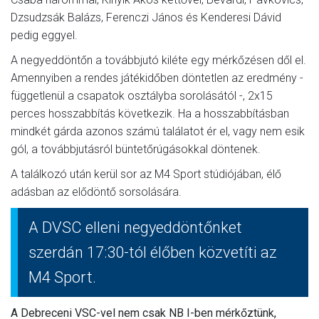
Dzsudzsák Balázs, Ferenczi János és Kenderesi Dávid
pedig eggyel.
A negyeddöntőn a továbbjutó kiléte egy mérkőzésen dől el.
Amennyiben a rendes játékidőben döntetlen az eredmény -
függetlenül a csapatok osztályba sorolásától -, 2x15
perces hosszabbítás következik. Ha a hosszabbításban
mindkét gárda azonos számú találatot ér el, vagy nem esik
gól, a továbbjutásról büntetőrúgásokkal döntenek.
A találkozó után kerül sor az M4 Sport stúdiójában, élő
adásban az elődöntő sorsolására.
A DVSC elleni negyeddöntőnket
szerdán 17:30-tól élőben közvetíti az
M4 Sport.
A Debreceni VSC-vel nem csak NB I-ben mérkőztünk,