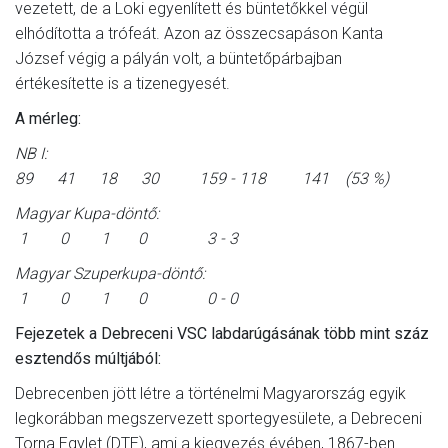
vezetett, de a Loki egyenlített és büntetőkkel végül
elhódította a trófeát. Azon az összecsapáson Kanta
József végig a pályán volt, a büntetőpárbajban
értékesítette is a tizenegyesét.
A mérleg:
NB I:
89 41 18 30 159 - 118 141 (53 %)
Magyar Kupa-döntő:
1 0 1 0 3 - 3
Magyar Szuperkupa-döntő:
1 0 1 0 0 - 0
Fejezetek a Debreceni VSC labdarúgásának több mint száz
esztendős múltjából:
Debrecenben jött létre a történelmi Magyarország egyik
legkorábban megszervezett sportegyesülete, a Debreceni
Torna Egylet (DTE), ami a kiegyezés évében, 1867-ben