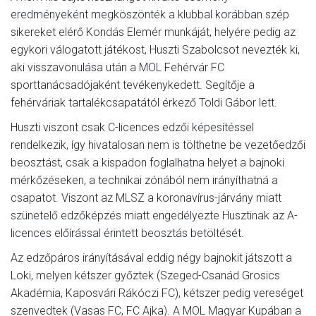
eredményeként megköszönték a klubbal korábban szép
sikereket elérő Kondás Elemér munkáját, helyére pedig az
egykori válogatott játékost, Huszti Szabolcsot nevezték ki,
aki visszavonulása után a MOL Fehérvár FC
sporttanácsadójaként tevékenykedett. Segítője a
fehérváriak tartalékcsapatától érkező Toldi Gábor lett.
Huszti viszont csak C-licences edzői képesítéssel
rendelkezik, így hivatalosan nem is tölthetne be vezetőedzői
beosztást, csak a kispadon foglalhatna helyet a bajnoki
mérkőzéseken, a technikai zónából nem irányíthatná a
csapatot. Viszont az MLSZ a koronavírus-járvány miatt
szünetelő edzőképzés miatt engedélyezte Husztinak az A-
licences előírással érintett beosztás betöltését.
Az edzőpáros irányításával eddig négy bajnokit játszott a
Loki, melyen kétszer győztek (Szeged-Csanád Grosics
Akadémia, Kaposvári Rákóczi FC), kétszer pedig vereséget
szenvedtek (Vasas FC, FC Ajka). A MOL Magyar Kupában a