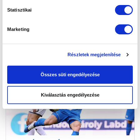
Statisztikai
CÍMKÉK:
Debreceni VSC
Ellenfélbemutató
Marketing
MOL Magyar Kupa
KAPCSOLÓDÓ CIKKEK
Részletek megjelenítése
Összes süti engedélyezése
Kiválasztás engedélyezése