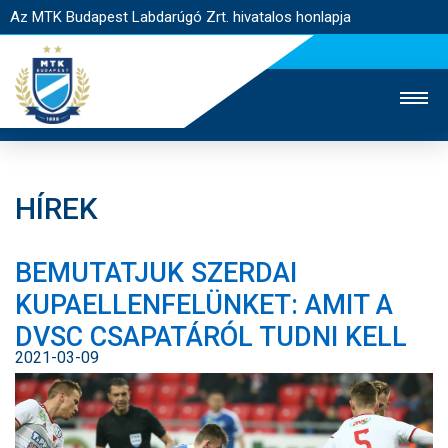
Az MTK Budapest Labdarúgó Zrt. hivatalos honlapja
HÍREK
MTK TV
UTÁNPÓTLÁS
NŐI SZAKÁG
BEMUTATJUK SZERDAI
JEGYÉRTÉKESÍTÉS
WEBSHOP
STADION
KUPAELLENFELÜNKET: AMIT A
EGYESÜLET
KAPCSOLAT
DVSC CSAPATÁRÓL TUDNI KELL
2021-03-09
NYITÓLAP
HÍREK
CSAPATOK