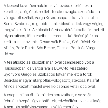
A kiesést követően hatalmas változások történtek a
keretben, a légiósok mellett Törökországba szerződött a
válogatott szélső, Varga Kevin, csapatunkat választotta
Barna Szabolcs, míg több fiatalt kölcsönadtak vagy végleg
megváltak tőlük. A kölcsönből visszatérő futballisták mellett
olyan rutinos, több esetben debreceni kötődésű játékos
került a klubhoz, mint Dzsudzsák Balázs, Gróf Dávid, Korhut
Mihály, Poór Patrik, Sós Bence, Tischler Patrik és Varga
József.
A téli átigazolási időszak már jóval csendesebb volt a
Hajdúságban, de városi rivális DEAC-tól visszatérő
Gyönyörű Gergő és Szabados István mellett a török
Besiktas magyar utánpótlás-válogatott játékosa, Kalafat
Álmos érkezett másfél évre kölcsönbe vételi opcióval.
A csapat hiába állt jól minden sorozatban, a vezetők
február közepén úgy döntöttek, edzőváltásra van szükség.
A nem kis sajtóvisszhangot kiváltó esemény