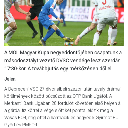
MÉRKŐZÉSEK
KLUB
GALÉRIA
SZURKOLÓI ÉLMÉNYEK
A MOL Magyar Kupa negyeddöntőjében csapatunk a
AKKREDITÁCIÓ
másodosztályt vezető DVSC vendége lesz szerdán
17:30-kor. A továbbjutás egy mérkőzésen dől el.
Jelen:
A Debreceni VSC 27 élvonalbeli szezon után tavaly drámai
körülmények között búcsúzott az OTP Bank Ligától. A
Merkantil Bank Ligában 28 fordulót követően első helyen áll
a gárda, tíz körrel a vége előtt két ponttal előzik meg a
Vasas FC-t, míg öttel a harmadik és negyedik Gyirmót FC
Győrt és PMFC-t.