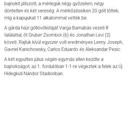
bajnokit játszott, a mérlegük négy győzelem, négy
döntetlen és két vereség. A mérkőzéseiken 20 gólt lőttek,
míg a kapujukat 11 alkalommal vették be.
A gárda házi góllövőlistáját Varga Barnabás vezeti 8
találattal, őt Gruber Zsombor (6) és Jonathan Levi (2)
követi. Rajtuk kívül egyszer volt eredményes Lenny Joseph,
Gavriel Kanichowsky, Carlos Eduardo és Aleksandar Pesic.
A két együttes július végén egymás ellen kezdte a
bajnokságot, az 1. fordulóban 1-1-re végeztek a felek az Új
Hidegkuti Nándor Stadionban.