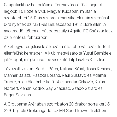
Csapatunkhoz hasonlóan a Ferencvárosi TC is bejutott
legjobb 16 közé a MOL Magyar Kupában, miután a
szeptemberi 15-0-ás szarvaskendi sikerek után szerdán 4-
0-ra nyertek az NB II-es Békéscsaba 1912 Előre ellen. A
nyolcaddöntőben a másodosztályú Aqvital FC Csákvár lesz
az ellenfelük februárban.
A két együttes júliusi találkozása óta több változás történt
ellenfelünk keretében. A klub megvásárolta Yusuf Bamidele
játékjogát, míg kölcsönbe visszatért ifj. Lisztes Krisztián.
Távozott viszont Baráth Péter, Katona Bálint, Tosin Kehinde,
Manner Balázs, Pászka Lóránd, Raul Gustavo és Adama
Traoré, míg kölcsönbe került Aleksandar Cirkovic, Kaján
Norbert, Kenan Kodro, Say Shadirac, Szabó Szilárd és
Edgar Sevikjan.
A Groupama Arénában szombaton 20 órakor sorra kerülő
229. bajnoki Örökrangadót az M4 Sport közvetíti élőben.