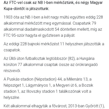
Az FTC-vel csak az NB I-ben mérkőztünk, és négy Magyar
Kupa-döntőt is játszottunk:
1903 óta az NB I-ben a két nagy múltú együttes eddig 228
alkalommal mérkőzött meg egymással. Csapatunk 79
alkalommal diadalmaskodott 54 döntetlen mellett, míg az
FTC 95-ször hagyta el győztesen a pályát.
Az eddigi 228 bajnoki mérkőzést 11 helyszínen játszották a
csapatok.
Az Üllői úton futballoztak legtöbbször (82), a Hungária
körúton 77 alkalommal csaptak össze az örökrangadó
részvevői.
A Puskás-stadion (Népstadion) 44, a Millenáris 13, a
Népsziget 1, Lágymányos 1, a Megyeri út 6, a Bozsik
stadion 1, az Illovszky stadion 1 találkozónak volt a
helyszíne.
Két alkalommal elhagyták a fővárost, 2013-ban Győrött (1),