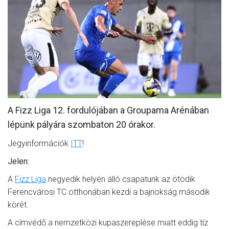
MÉRKŐZÉSEK
KLUB
GALÉRIA
SZURKOLÓI ÉLMÉNYEK
AKKREDITÁCIÓ
A Fizz Liga 12. fordulójában a Groupama Arénában
lépünk pályára szombaton 20 órakor.
Jegyinformációk
ITT
!
Jelen:
A
Fizz Liga
negyedik helyén álló csapatunk az ötödik
Ferencvárosi TC otthonában kezdi a bajnokság második
körét.
A címvédő a nemzetközi kupaszereplése miatt eddig tíz