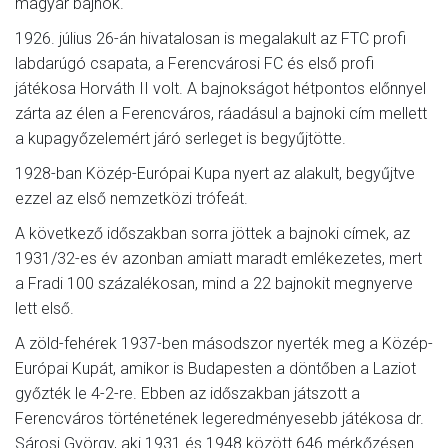
magyar bajnok.
1926. július 26-án hivatalosan is megalakult az FTC profi
labdarúgó csapata, a Ferencvárosi FC és első profi
játékosa Horváth II volt. A bajnokságot hétpontos előnnyel
zárta az élen a Ferencváros, ráadásul a bajnoki cím mellett
a kupagyőzelemért járó serleget is begyűjtötte.
1928-ban Közép-Európai Kupa nyert az alakult, begyűjtve
ezzel az első nemzetközi trófeát.
A következő időszakban sorra jöttek a bajnoki címek, az
1931/32-es év azonban amiatt maradt emlékezetes, mert
a Fradi 100 százalékosan, mind a 22 bajnokit megnyerve
lett első.
A zöld-fehérek 1937-ben másodszor nyerték meg a Közép-
Európai Kupát, amikor is Budapesten a döntőben a Laziot
győzték le 4-2-re. Ebben az időszakban játszott a
Ferencváros történetének legeredményesebb játékosa dr.
Sárosi György, aki 1931 és 1948 között 646 mérkőzésen