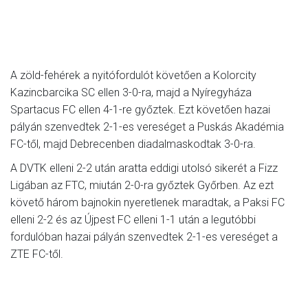
A zöld-fehérek a nyitófordulót követően a Kolorcity
Kazincbarcika SC ellen 3-0-ra, majd a Nyíregyháza
Spartacus FC ellen 4-1-re győztek. Ezt követően hazai
pályán szenvedtek 2-1-es vereséget a Puskás Akadémia
FC-től, majd Debrecenben diadalmaskodtak 3-0-ra.
A DVTK elleni 2-2 után aratta eddigi utolsó sikerét a Fizz
Ligában az FTC, miután 2-0-ra győztek Győrben. Az ezt
követő három bajnokin nyeretlenek maradtak, a Paksi FC
elleni 2-2 és az Újpest FC elleni 1-1 után a legutóbbi
fordulóban hazai pályán szenvedtek 2-1-es vereséget a
ZTE FC-től.