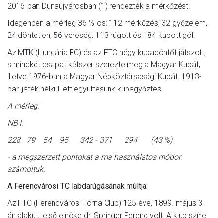
2016-ban Dunaújvárosban (1) rendezték a mérkőzést.
Idegenben a mérleg 36 %-os: 112 mérkőzés, 32 győzelem,
24 döntetlen, 56 vereség, 113 rúgott és 184 kapott gól.
Az MTK (Hungária FC) és az FTC négy kupadöntőt játszott,
s mindkét csapat kétszer szerezte meg a Magyar Kupát,
illetve 1976-ban a Magyar Népköztársasági Kupát. 1913-
ban játék nélkül lett együttesünk kupagyőztes.
A mérleg:
NB I:
228 79 54 95 342 - 371 294 (43 %)
- a megszerzett pontokat a ma használatos módon
számoltuk.
A Ferencvárosi TC labdarúgásának múltja:
Az FTC (Ferencvárosi Torna Club) 125 éve, 1899. május 3-
án alakult, első elnöke dr. Springer Ferenc volt. A klub színe