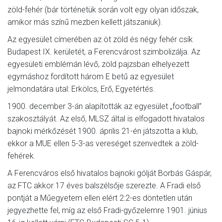
zöld-fehér (bár történetük során volt egy olyan időszak,
amikor más színű mezben kellett játszaniuk).
Az egyesület címerében az öt zöld és négy fehér csík
Budapest IX. kerületét, a Ferencvárost szimbolizálja. Az
egyesületi emblémán lévő, zöld pajzsban elhelyezett
egymáshoz fordított három E betű az egyesület
jelmondatára utal: Erkölcs, Erő, Egyetértés.
1900. december 3-án alapították az egyesület „football”
szakosztályát. Az első, MLSZ által is elfogadott hivatalos
bajnoki mérkőzését 1900. április 21-én játszotta a klub,
ekkor a MUE ellen 5-3-as vereséget szenvedtek a zöld-
fehérek.
A Ferencváros első hivatalos bajnoki gólját Borbás Gáspár,
az FTC akkor 17 éves balszélsője szerezte. A Fradi első
pontját a Műegyetem ellen elért 2:2-es döntetlen után
jegyezhette fel, míg az első Fradi-győzelemre 1901. június