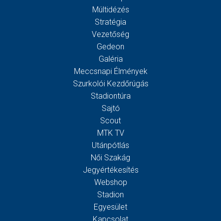
Múltidézés
Stratégia
Vezetőség
Gedeon
Galéria
Meccsnapi Élmények
Szurkolói Kezdőrúgás
Stadiontúra
Sajtó
Scout
MTK TV
Utánpótlás
Női Szakág
Jegyértékesítés
Webshop
Stadion
Egyesület
Kapcsolat