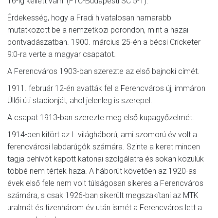
16-ig kellett várni (FTC-Budapesti SC 5-1).
Érdekesség, hogy a Fradi hivatalosan hamarabb
mutatkozott be a nemzetközi porondon, mint a hazai
pontvadászatban. 1900. március 25-én a bécsi Cricketer
9:0-ra verte a magyar csapatot.
A Ferencváros 1903-ban szerezte az első bajnoki címét.
1911. február 12-én avatták fel a Ferencváros új, immáron
Üllői úti stadionját, ahol jelenleg is szerepel.
A csapat 1913-ban szerezte meg első kupagyőzelmét.
1914-ben kitört az I. világháború, ami szomorú év volt a
ferencvárosi labdarúgók számára. Szinte a keret minden
tagja behívót kapott katonai szolgálatra és sokan közülük
többé nem tértek haza. A háborút követően az 1920-as
évek első fele nem volt túlságosan sikeres a Ferencváros
számára, s csak 1926-ban sikerült megszakítani az MTK
uralmát és tizenhárom év után ismét a Ferencváros lett a