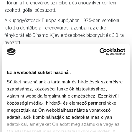
Flórián a Ferencváros színeiben, és ahogy ilyenkor lenni
szokott, góllal búcsúzott.
A Kupagyőztesek Európa Kupájában 1975-ben veretlenül
jutott a döntőbe a Ferencváros, azonban az ekkor
fénykorát élő Dinamo Kijev erősebbnek bizonyult és 3:0-ra
győzött.
Az 1980-1981-es idény végén Nyilasi Tibor az európai
góllövőlistán elért második helyével – 30 gól – ezüstcipős
lett.
Ez a weboldal sütiket használ.
A következő években a sikerek elmaradtak, olyannyira,
Sütiket használunk a tartalmak és hirdetések személyre
hogy az 1984-1985-ös szezon a Fradi történetének
szabásához, közösségi funkciók biztosításához,
leggyengébb szereplését hozta és mindössze a 13. helyen
valamint weboldalforgalmunk elemzéséhez. Ezenkívül
végzett a gárda.
közösségi média-, hirdető- és elemező partnereinkkel
megosztjuk az Ön weboldalhasználatra vonatkozó
A klub korábbi kiváló játékosa, Novák Dezső irányításával
adatait, akik kombinálhatják az adatokat más olyan
az 1994-1995-ös bajnokságot megnyerte a Fradi és első
adatokkal, amelyeket Ön adott meg számukra vagy az
magyar csapatként a belga RSC Anderlecht legyőzésével a
Ön által használt más szolgáltatásokból gyűjtöttek. A