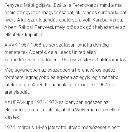
Fenyvesi Máté góljával. Ezáltal a Ferencváros mind a mai
napig az egyetlen magyar csapat, aki rangos európai kupát
nyert. A korszak legendás csatársora volt: Karába, Varga,
Albert, Rákosi, Fenyvesi, mely ötös sok gólt helyezett el az
ellenfelek kapuiban.
A VVK 1967-1968-as sorozatában ismét a döntőig
meneteltek Alberték, de a Leeds United elleni
kétmérkőzéses döntőben 1:0-s összesítéssel alulmaradtak.
Még ugyanebben az évtizedben a Ferencváros egész
története legnagyobb és egyben az egyik legismertebb
játékosának, Albert Flóriánnak ítélték oda az 1967-es
aranylabdát.
Az UEFA-kupa 1971-1972-es idényben egészen az
elődöntőig sikerült eljutniuk, ahol a Wolverhampton ellen
kiestek.
1974. március 14-én játszotta utolsó mérkőzését Albert