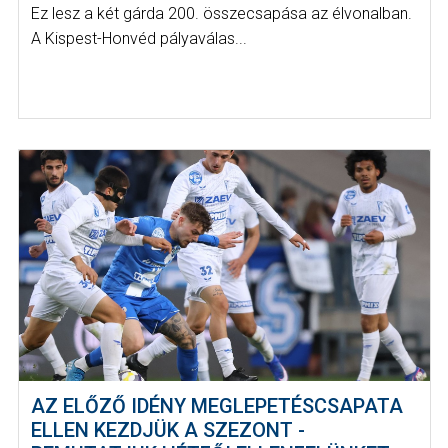
Ez lesz a két gárda 200. összecsapása az élvonalban.
A Kispest-Honvéd pályaválas...
AZ ELŐZŐ IDÉNY MEGLEPETÉSCSAPATA
ELLEN KEZDJÜK A SZEZONT -