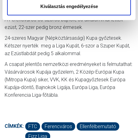
Ferencváros óriási bravúrt végrehajtva hosszú idő után
Kiválasztás engedélyezése
bejutott a Bajnokok Ligája csoportkörébe is!
A Ferencváros 36-szoros bajnok, 36 alkalommal lettek
ezüst, 22-szer pedig bronz érmesek.
24-szeres Magyar (Népköztársasági) Kupa győztesek.
Kétszer nyerték meg a Liga Kupát, 6-szor a Szuper Kupát,
az Ezüstlabdát pedig 5 alkalommal.
A csapat jelentős nemzetközi eredményeket is felmutathat:
Vásárvárosok Kupája győzelem, 2 Közép-Európai Kupa
(Mitropa Kupa) siker, VVK, KK és Kupagyőztesek Európa
Kupája-döntő, Bajnokok Ligája, Európa Liga, Európa
Konferencia Liga-főtábla.
CÍMKÉK:
FTC
Ferencváros
Ellenfélbemutató
Fizz Liga