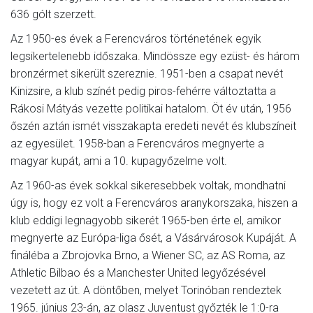
636 gólt szerzett.
Az 1950-es évek a Ferencváros történetének egyik
legsikertelenebb időszaka. Mindössze egy ezüst- és három
bronzérmet sikerült szereznie. 1951-ben a csapat nevét
Kinizsire, a klub színét pedig piros-fehérre változtatta a
Rákosi Mátyás vezette politikai hatalom. Öt év után, 1956
őszén aztán ismét visszakapta eredeti nevét és klubszíneit
az egyesület. 1958-ban a Ferencváros megnyerte a
magyar kupát, ami a 10. kupagyőzelme volt.
Az 1960-as évek sokkal sikeresebbek voltak, mondhatni
úgy is, hogy ez volt a Ferencváros aranykorszaka, hiszen a
klub eddigi legnagyobb sikerét 1965-ben érte el, amikor
megnyerte az Európa-liga ősét, a Vásárvárosok Kupáját. A
fináléba a Zbrojovka Brno, a Wiener SC, az AS Roma, az
Athletic Bilbao és a Manchester United legyőzésével
vezetett az út. A döntőben, melyet Torinóban rendeztek
1965. június 23-án, az olasz Juventust győzték le 1:0-ra