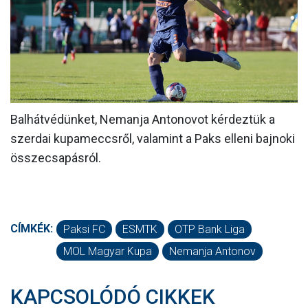
MÉRKŐZÉSEK
KLUB
GALÉRIA
SZURKOLÓI ÉLMÉNYEK
Balhátvédünket, Nemanja Antonovot kérdeztük a
AKKREDITÁCIÓ
szerdai kupameccsről, valamint a Paks elleni bajnoki
összecsapásról.
CÍMKÉK:
Paksi FC
ESMTK
OTP Bank Liga
MOL Magyar Kupa
Nemanja Antonov
KAPCSOLÓDÓ CIKKEK