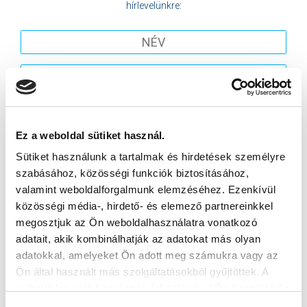
hírlevelünkre:
Elfogadom az
Adatvédelmi tájékoztatót
!
Ez a weboldal sütiket használ.
FELIRATKOZOM
Sütiket használunk a tartalmak és hirdetések személyre
szabásához, közösségi funkciók biztosításához,
SZPONZOROK
valamint weboldalforgalmunk elemzéséhez. Ezenkívül
közösségi média-, hirdető- és elemező partnereinkkel
megosztjuk az Ön weboldalhasználatra vonatkozó
adatait, akik kombinálhatják az adatokat más olyan
adatokkal, amelyeket Ön adott meg számukra vagy az
Ön által használt más szolgáltatásokból gyűjtöttek. A
weboldalon való böngészés folytatásával Ön hozzájárul a
sütik használatához.