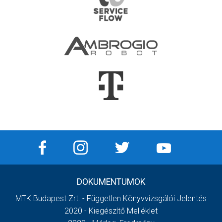
DOKUMENTUMOK
MTK Budapest Zrt. - Független Könyvvizsgálói Jelentés
2020 - Kiegészítő Melléklet