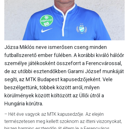
MÉRKŐZÉSEK
KLUB
GALÉRIA
SZURKOLÓI ÉLMÉNYEK
Józsa Miklós neve ismerősen cseng minden
AKKREDITÁCIÓ
futballszerető ember fülében. A korábbi kiváló hálóőr
személye játékosként összeforrt a Ferencvárossal,
de az utóbbi esztendőkben Garami József munkáját
segíti, az MTK Budapest kapusedzőjeként. Vele
beszélgettünk, többek között arról, milyen
körülmények között költözött az Üllői útról a
Hungária körútra.
– Hét éve vagyok az MTK kapusedzője. Az elején
természetesen meg kellett szoknom az itteni viszonyokat,
hiszen harminc esztendőn át éltem le a Ferencváros