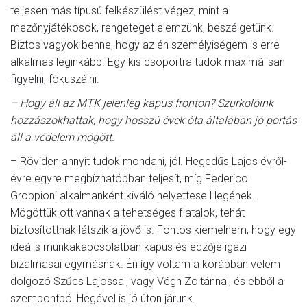
teljesen más típusú felkészülést végez, mint a
mezőnyjátékosok, rengeteget elemzünk, beszélgetünk.
Biztos vagyok benne, hogy az én személyiségem is erre
alkalmas leginkább. Egy kis csoportra tudok maximálisan
figyelni, fókuszálni.
– Hogy áll az MTK jelenleg kapus fronton? Szurkolóink
hozzászokhattak, hogy hosszú évek óta általában jó portás
áll a védelem mögött.
– Röviden annyit tudok mondani, jól. Hegedűs Lajos évről-
évre egyre megbízhatóbban teljesít, míg Federico
Groppioni alkalmanként kiváló helyettese Hegének.
Mögöttük ott vannak a tehetséges fiatalok, tehát
biztosítottnak látszik a jövő is. Fontos kiemelnem, hogy egy
ideális munkakapcsolatban kapus és edzője igazi
bizalmasai egymásnak. Én így voltam a korábban velem
dolgozó Szűcs Lajossal, vagy Végh Zoltánnal, és ebből a
szempontból Hegével is jó úton járunk.