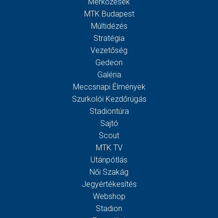
Mérkőzések
MTK Budapest
Múltidézés
Stratégia
Vezetőség
Gedeon
Galéria
Meccsnapi Élmények
Szurkolói Kezdőrúgás
Stadiontúra
Sajtó
Scout
MTK TV
Utánpótlás
Női Szakág
Jegyértékesítés
Webshop
Stadion