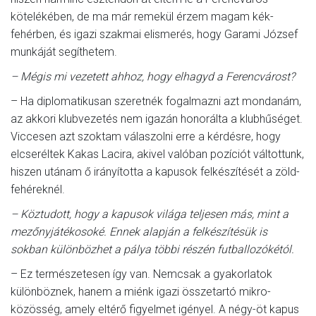
kötelékében, de ma már remekül érzem magam kék-
fehérben, és igazi szakmai elismerés, hogy Garami József
munkáját segíthetem.
– Mégis mi vezetett ahhoz, hogy elhagyd a Ferencvárost?
– Ha diplomatikusan szeretnék fogalmazni azt mondanám,
az akkori klubvezetés nem igazán honorálta a klubhűséget.
Viccesen azt szoktam válaszolni erre a kérdésre, hogy
elcseréltek Kakas Lacira, akivel valóban pozíciót váltottunk,
hiszen utánam ő irányította a kapusok felkészítését a zöld-
fehéreknél.
– Köztudott, hogy a kapusok világa teljesen más, mint a
mezőnyjátékosoké. Ennek alapján a felkészítésük is
sokban különbözhet a pálya többi részén futballozókétól.
– Ez természetesen így van. Nemcsak a gyakorlatok
különböznek, hanem a miénk igazi összetartó mikro-
közösség, amely eltérő figyelmet igényel. A négy-öt kapus