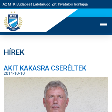
Az MTK Budapest Labdarúgó Zrt. hivatalos honlapja
HÍREK
MTK TV
UTÁNPÓTLÁS
NŐI SZAKÁG
AKIT KAKASRA CSERÉLTEK
JEGYÉRTÉKESÍTÉS
WEBSHOP
STADION
2014-10-10
EGYESÜLET
KAPCSOLAT
NYITÓLAP
HÍREK
CSAPATOK