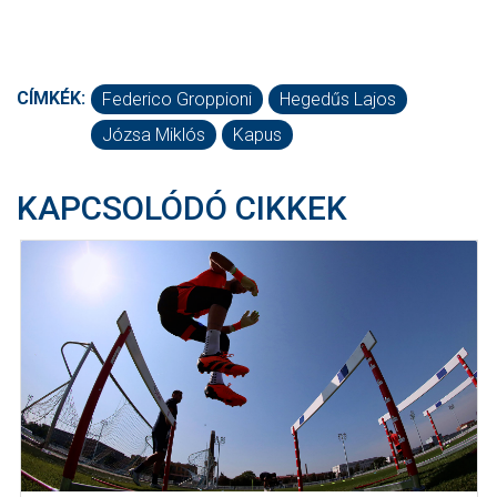
CÍMKÉK:
Federico Groppioni
Hegedűs Lajos
Józsa Miklós
Kapus
KAPCSOLÓDÓ CIKKEK