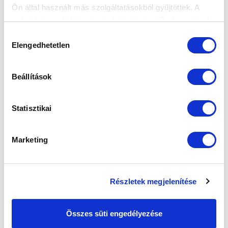
Ön által használt más szolgáltatásokból gyűjtöttek. A
weboldalon való böngészés folytatásával Ön hozzájárul a
VS
sütik használatához.
Hozzájárulás
Elengedhetetlen
kiválasztása
MTK BUDAPEST
PUSKÁS AKADÉMIA FC
Beállítások
MTK BUDAPEST HÍRLEVÉL
Ne maradjon le egy eseményről sem! Iratkozzon fel ingyenes
Statisztikai
hírlevelünkre:
Marketing
Részletek megjelenítése
Elfogadom az
Adatvédelmi tájékoztatót
!
FELIRATKOZOM
Összes süti engedélyezése