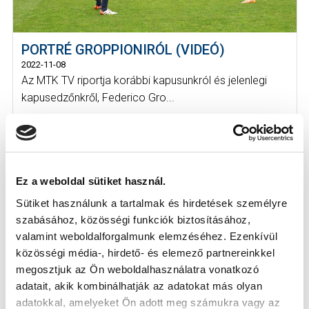
PORTRÉ GROPPIONIRÓL (VIDEÓ)
2022-11-08
Az MTK TV riportja korábbi kapusunkról és jelenlegi
kapusedzőnkről, Federico Gro...
Ez a weboldal sütiket használ.
Sütiket használunk a tartalmak és hirdetések személyre
szabásához, közösségi funkciók biztosításához,
valamint weboldalforgalmunk elemzéséhez. Ezenkívül
közösségi média-, hirdető- és elemező partnereinkkel
KÖVETKEZŐ MÉRKŐZÉS
megosztjuk az Ön weboldalhasználatra vonatkozó
2026-08-07 17:30
adatait, akik kombinálhatják az adatokat más olyan
ÚJ HIDEGKUTI NÁNDOR STADION
adatokkal, amelyeket Ön adott meg számukra vagy az