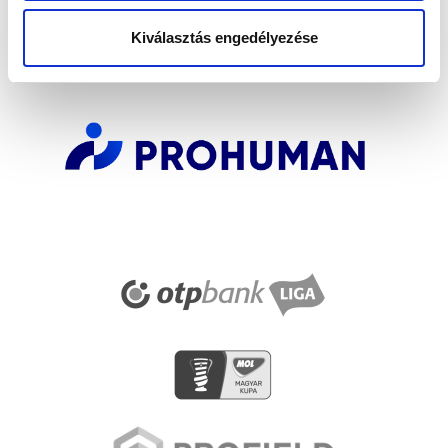
SZPONZOROK
Kiválasztás engedélyezése