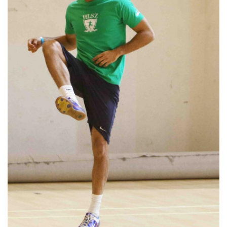
MÉRKŐZÉSEK
KLUB
GALÉRIA
SZURKOLÓI ÉLMÉNYEK
AKKREDITÁCIÓ