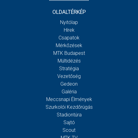
OLDALTÉRKÉP
Nyitólap
Hírek
Csapatok
Mérkőzések
MTK Budapest
Múltidézés
Stratégia
Vezetőség
Gedeon
Galéria
Meccsnapi Élmények
Szurkolói Kezdőrúgás
Stadiontúra
Sajtó
Scout
MTK TV