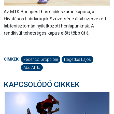
Az MTK Budapest harmadik számú kapusa, a
Hivatásos Labdarúgók Szövetsége által szervezett
lábtenisztornán nyilatkozott honlapunknak. A
rendkívül tehetséges kapus előtt több út áll.
CÍMKÉK:
Federico Groppioni
Hegedűs Lajos
Abu Attila
KAPCSOLÓDÓ CIKKEK