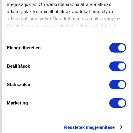
megosztjuk az Ön weboldalhasználatra vonatkozó
adatait, akik kombinálhatják az adatokat más olyan
adatokkal, amelyeket Ön adott meg számukra vagy az
Elfogadom az
Adatvédelmi tájékoztatót
!
Ön által használt más szolgáltatásokból gyűjtöttek. A
FELIRATKOZOM
weboldalon való böngészés folytatásával Ön hozzájárul a
sütik használatához.
Hozzájárulás
Elengedhetetlen
kiválasztása
SZPONZOROK
Beállítások
Statisztikai
Marketing
Részletek megjelenítése