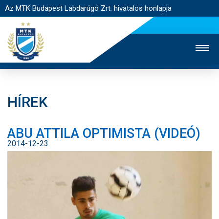
Az MTK Budapest Labdarúgó Zrt. hivatalos honlapja
HÍREK
MTK TV
UTÁNPÓTLÁS
NŐI SZAKÁG
ABU ATTILA OPTIMISTA (VIDEÓ)
JEGYÉRTÉKESÍTÉS
WEBSHOP
STADION
2014-12-23
EGYESÜLET
KAPCSOLAT
NYITÓLAP
HÍREK
CSAPATOK