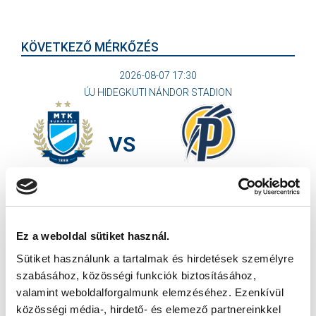
KÖVETKEZŐ MÉRKŐZÉS
2026-08-07 17:30
ÚJ HIDEGKUTI NÁNDOR STADION
VS
MTK BUDAPEST
PUSKÁS AKADÉMIA FC
MTK BUDAPEST HÍRLEVÉL
Ez a weboldal sütiket használ.
Ne maradjon le egy eseményről sem! Iratkozzon fel ingyenes
hírlevelünkre:
Sütiket használunk a tartalmak és hirdetések személyre
szabásához, közösségi funkciók biztosításához,
valamint weboldalforgalmunk elemzéséhez. Ezenkívül
közösségi média-, hirdető- és elemező partnereinkkel