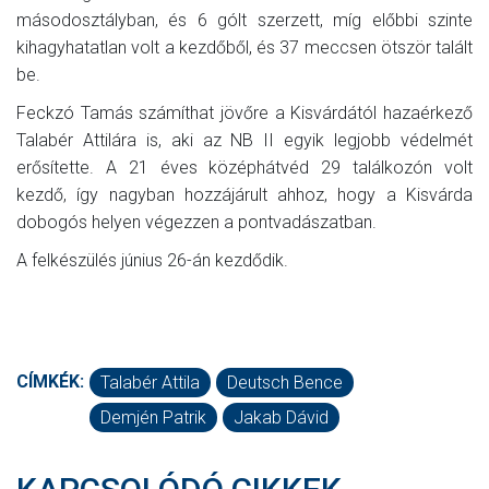
másodosztályban, és 6 gólt szerzett, míg előbbi szinte
kihagyhatatlan volt a kezdőből, és 37 meccsen ötször talált
be.
Feckzó Tamás számíthat jövőre a Kisvárdától hazaérkező
Talabér Attilára is, aki az NB II egyik legjobb védelmét
erősítette. A 21 éves középhátvéd 29 találkozón volt
kezdő, így nagyban hozzájárult ahhoz, hogy a Kisvárda
dobogós helyen végezzen a pontvadászatban.
A felkészülés június 26-án kezdődik.
CÍMKÉK:
Talabér Attila
Deutsch Bence
Demjén Patrik
Jakab Dávid