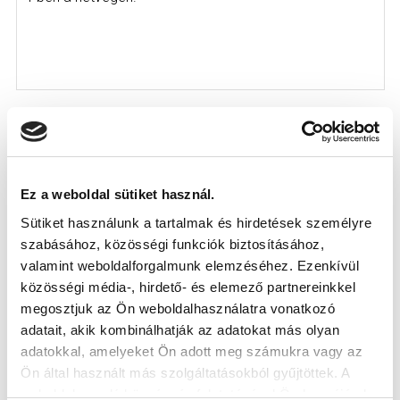
KÖVETKEZŐ MÉRKŐZÉS
Ez a weboldal sütiket használ.
2026-08-09 17:30
Sütiket használunk a tartalmak és hirdetések személyre
SÁNDOR KÁROLY LABDARÚGÓ AKADÉMIA
szabásához, közösségi funkciók biztosításához,
valamint weboldalforgalmunk elemzéséhez. Ezenkívül
közösségi média-, hirdető- és elemező partnereinkkel
VS
megosztjuk az Ön weboldalhasználatra vonatkozó
adatait, akik kombinálhatják az adatokat más olyan
MTK BUDAPEST II
SZEKSZÁRDI UFC
adatokkal, amelyeket Ön adott meg számukra vagy az
Ön által használt más szolgáltatásokból gyűjtöttek. A
MTK BUDAPEST HÍRLEVÉL
weboldalon való böngészés folytatásával Ön hozzájárul a