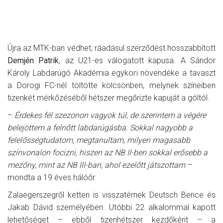
Újra az MTK-ban védhet, ráadásul szerződést hosszabbított
Demjén Patrik
, az U21-es válogatott kapusa. A Sándor
Károly Labdarúgó Akadémia egykori növendéke a tavaszt
a Dorogi FC-nél töltötte kölcsönben, melynek színeiben
tizenkét mérkőzéséből hétszer megőrizte kapuját a góltól.
–
Érdekes fél szezonon vagyok túl, de szerintem a végére
belejöttem a felnőtt labdarúgásba. Sokkal nagyobb a
felelősségtudatom, megtanultam, milyen magasabb
színvonalon focizni, hiszen az NB II-ben sokkal erősebb a
mezőny, mint az NB III-ban, ahol ezelőtt játszottam
–
mondta a 19 éves hálóőr.
Zalaegerszegről ketten is visszatérnek Deutsch Bence és
Jakab Dávid személyében. Utóbbi 22 alkalommal kapott
lehetőséget – ebből tizenhétszer kezdőként – a