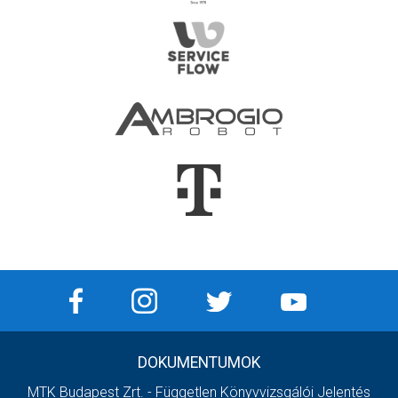
DOKUMENTUMOK
MTK Budapest Zrt. - Független Könyvvizsgálói Jelentés