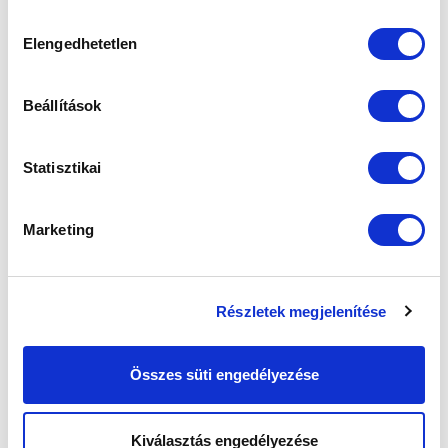
sütik használatához.
Hozzájárulás
Ne maradjon le egy eseményről sem! Iratkozzon fel ingyenes
Elengedhetetlen
kiválasztása
hírlevelünkre:
Beállítások
Statisztikai
Elfogadom az
Adatvédelmi tájékoztatót
!
Marketing
FELIRATKOZOM
Részletek megjelenítése
SZPONZOROK
Összes süti engedélyezése
Kiválasztás engedélyezése