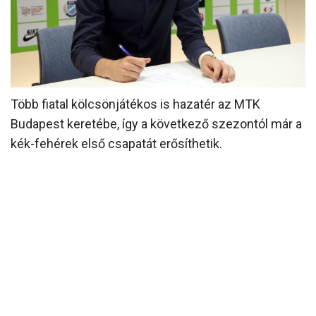
MÉRKŐZÉSEK
KLUB
GALÉRIA
Több fiatal kölcsönjátékos is hazatér az MTK
SZURKOLÓI ÉLMÉNYEK
Budapest keretébe, így a következő szezontól már a
AKKREDITÁCIÓ
kék-fehérek első csapatát erősíthetik.