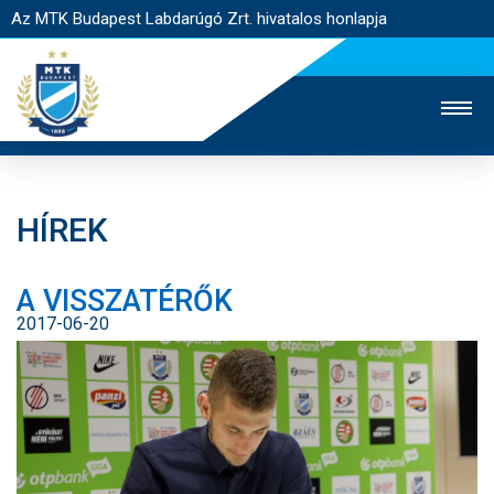
Az MTK Budapest Labdarúgó Zrt. hivatalos honlapja
HÍREK
MTK TV
UTÁNPÓTLÁS
NŐI SZAKÁG
A VISSZATÉRŐK
JEGYÉRTÉKESÍTÉS
WEBSHOP
STADION
2017-06-20
EGYESÜLET
KAPCSOLAT
NYITÓLAP
HÍREK
CSAPATOK