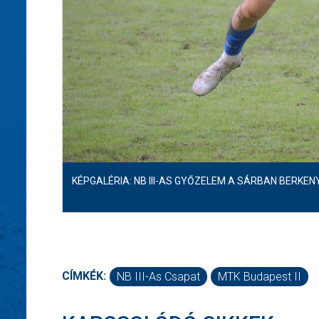
KÉPGALÉRIA: NB III-AS GYŐZELEM A SÁRBAN BERKEN
CÍMKÉK:
NB III-As Csapat
MTK Budapest II