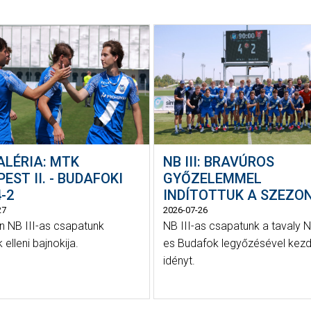
ALÉRIA: MTK
NB III: BRAVÚROS
EST II. - BUDAFOKI
GYŐZELEMMEL
-2
INDÍTOTTUK A SZEZO
27
2026-07-26
 NB III-as csapatunk
NB III-as csapatunk a tavaly N
elleni bajnokija.
es Budafok legyőzésével kezd
idényt.