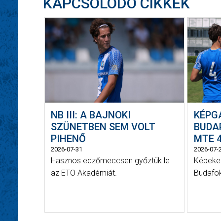
KAPCSOLÓDÓ CIKKEK
NB III: A BAJNOKI
KÉPG
SZÜNETBEN SEM VOLT
BUDAP
PIHENŐ
MTE 4
2026-07-31
2026-07-
Hasznos edzőmeccsen győztük le
Képeken
az ETO Akadémiát.
Budafok 