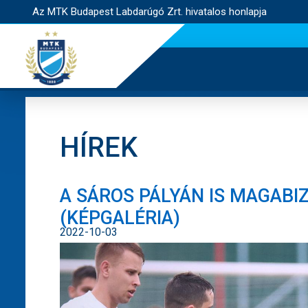
Az MTK Budapest Labdarúgó Zrt. hivatalos honlapja
HÍREK
A SÁROS PÁLYÁN IS MAGABI
(KÉPGALÉRIA)
2022-10-03