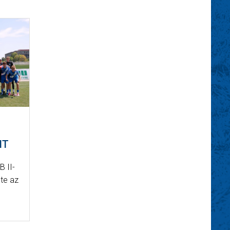
NT
B II-
te az