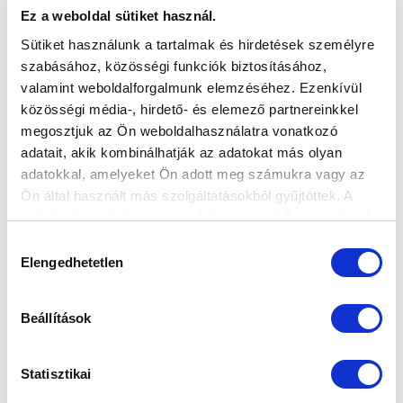
Ez a weboldal sütiket használ.
Sütiket használunk a tartalmak és hirdetések személyre
CÍMKÉK:
Paksi FC
Ellenfélbemutató
szabásához, közösségi funkciók biztosításához,
valamint weboldalforgalmunk elemzéséhez. Ezenkívül
közösségi média-, hirdető- és elemező partnereinkkel
KAPCSOLÓDÓ CIKKEK
megosztjuk az Ön weboldalhasználatra vonatkozó
adatait, akik kombinálhatják az adatokat más olyan
adatokkal, amelyeket Ön adott meg számukra vagy az
Ön által használt más szolgáltatásokból gyűjtöttek. A
weboldalon való böngészés folytatásával Ön hozzájárul a
sütik használatához.
Hozzájárulás
Elengedhetetlen
kiválasztása
Beállítások
A PUSKÁS AKADÉMIA ELLEN FOLYTATJUK
Statisztikai
A BAJNOKSÁGOT - BEMUTATJUK