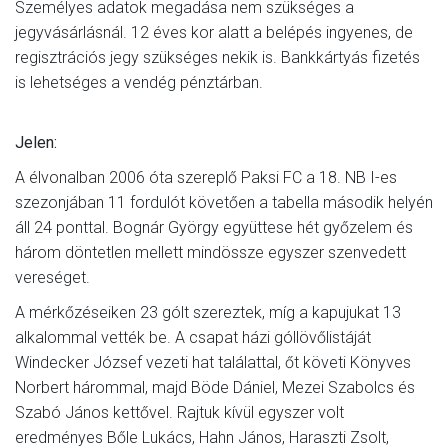
Személyes adatok megadása nem szükséges a
jegyvásárlásnál. 12 éves kor alatt a belépés ingyenes, de
regisztrációs jegy szükséges nekik is. Bankkártyás fizetés
is lehetséges a vendég pénztárban.
Jelen:
A élvonalban 2006 óta szereplő Paksi FC a 18. NB I-es
szezonjában 11 fordulót követően a tabella második helyén
áll 24 ponttal. Bognár György együttese hét győzelem és
három döntetlen mellett mindössze egyszer szenvedett
vereséget.
A mérkőzéseiken 23 gólt szereztek, míg a kapujukat 13
alkalommal vették be. A csapat házi góllövőlistáját
Windecker József vezeti hat találattal, őt követi Könyves
Norbert hárommal, majd Böde Dániel, Mezei Szabolcs és
Szabó János kettővel. Rajtuk kívül egyszer volt
eredményes Bőle Lukács, Hahn János, Haraszti Zsolt,