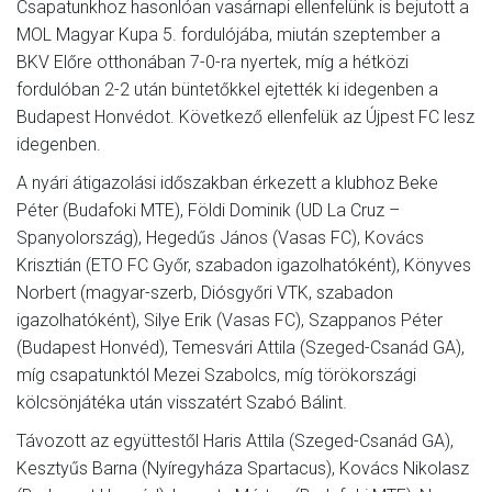
Csapatunkhoz hasonlóan vasárnapi ellenfelünk is bejutott a
MOL Magyar Kupa 5. fordulójába, miután szeptember a
BKV Előre otthonában 7-0-ra nyertek, míg a hétközi
fordulóban 2-2 után büntetőkkel ejtették ki idegenben a
Budapest Honvédot. Következő ellenfelük az Újpest FC lesz
idegenben.
A nyári átigazolási időszakban érkezett a klubhoz Beke
Péter (Budafoki MTE), Földi Dominik (UD La Cruz –
Spanyolország), Hegedűs János (Vasas FC), Kovács
Krisztián (ETO FC Győr, szabadon igazolhatóként), Könyves
Norbert (magyar-szerb, Diósgyőri VTK, szabadon
igazolhatóként), Silye Erik (Vasas FC), Szappanos Péter
(Budapest Honvéd), Temesvári Attila (Szeged-Csanád GA),
míg csapatunktól Mezei Szabolcs, míg törökországi
kölcsönjátéka után visszatért Szabó Bálint.
Távozott az együttestől Haris Attila (Szeged-Csanád GA),
Kesztyűs Barna (Nyíregyháza Spartacus), Kovács Nikolasz