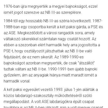
1976-ban újra megnyerték a megyei bajnokságot, ezzel
ismét jogot szerezve az NB III-as szereplésre.
1984-től egy hosszabb NB III-as széria következett. 1987-
1988-ban egy csoportba került a két paksi gárda, a PSE és
az ASE. Megkezdődött a városi rangadók sora, amely
váltakozó sikerekkel számtalan nagy csatát hozott. Az
ebben a szezonban elért harmadik hely arra jogosította a
PSE-t, hogy osztályozót játszhattak az NB II-be való
feljutásért, de ez nem sikerült. Az 1989-1990-es
bajnokságot azonban megnyerték, de csak "átszállót"
tudtak váltani az NB II-be. 1990-1991-ben újabb bajnoki
győzelem, ám az anyagiak hiánya miatt maradt ismét a
harmadik vonal.
A két paksi egyesület vezetői 1993. július 1-jén aláírták a
közös labdarúgó-szakosztály működtetéséről szóló
megállapodást. A volt ASE labdarúgókra épült csapat
továbbra is az NB II-ben játszott, míg a volt megyei csapat