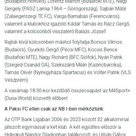
(Budapest Honvéd), Lorentz Márton (Budafoki MTE), Nagy
Gergely (PASZ Lamia 1964 – Görögország), Sajbán Máté
(Zalaegerszegi TE FC), Varga Barnabás (Ferencváros),
valamint a klubokhoz igazoló Kádár Tamás és Rácz Gergő,
valamint a kölcsönből visszatérő Balázs József.
Rajtuk kívül kölcsönben máshol folytatja Borsos Vilmos
(Budaörs), Gyurkits Gergő (Pécsi MFC), Kocsis Bence
(Budafoki MTE), Nagy Richárd (BFC Siófok), Nyári Patrik
(Szeged-Csanád GA), Szekszárdi Milán (Kazincbarcika),
Tamás Olivér (Nyíregyháza Spartacus) és Volter Patrik (VLS
Veszprém).
A vasárnap 18:30-kor kezdődő összecsapást az M4Sport+
(Duna World) közvetíti élőben!
A Paksi FC ellen csak az NB I-ben mérkőztünk:
Az OTP Bank Ligában 2006 és 2023 között 32 alkalommal
játszott egymással a két klub. A két együttes először a
Hidegkuti Nándor Stadionban találkozott, és Urbán Gábor