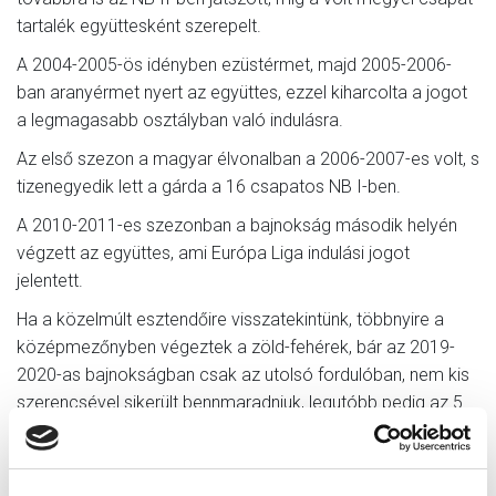
tartalék együttesként szerepelt.
A 2004-2005-ös idényben ezüstérmet, majd 2005-2006-
ban aranyérmet nyert az együttes, ezzel kiharcolta a jogot
a legmagasabb osztályban való indulásra.
Az első szezon a magyar élvonalban a 2006-2007-es volt, s
tizenegyedik lett a gárda a 16 csapatos NB I-ben.
A 2010-2011-es szezonban a bajnokság második helyén
végzett az együttes, ami Európa Liga indulási jogot
jelentett.
Ha a közelmúlt esztendőire visszatekintünk, többnyire a
középmezőnyben végeztek a zöld-fehérek, bár az 2019-
2020-as bajnokságban csak az utolsó fordulóban, nem kis
szerencsével sikerült bennmaradniuk, legutóbb pedig az 5.
helyen zártak úgy, hogy végig versenyben voltak a
dobogóért.