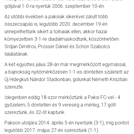
góljával 1-0-ra nyertük 2006. szeptember 10-én.
Az utóbbi években a paksiak sikerével zárult több
összecsapás is, legutóbb 2020. december 19-én
ünnepelhettünk sikert a tolnaiak ellen, akkor hazai
környezetben 3-1-re diadalmaskodtunk, köszönhetően
Srdjan Dimitrov, Prosser Dániel és Schön Szabolcs
találatának.
A két együttes július 28-án már megmérkőzött egymással,
a bajnokság nyitómérkőzésén 1-1-es döntetlen született az
Új Hidegkuti Nándor Stadionban, gólunkat Németh Krisztián
szerezte.
Idegenben eddig 18-szor mérkőztünk a Paksi FC-vel - 4
győzelem, 5 döntetlen és 9 vereség a mérleg, 17 gólt
szereztünk, és 32-őt kaptunk.
Pakson utoljára 2014. április 5-én nyertünk (3-1), míg pontot
legutóbb 2017. május 27-én szereztünk (1-1).