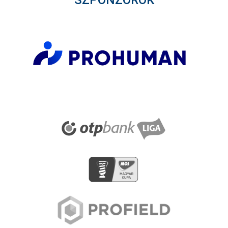
SZPONZOROK