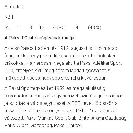
A mérleg:
NB I:
32 11 8 13 40 - 51 41 (43 %)
A Paksi FC labdarúgásának múltja:
Az első írásos foci emlék 1912. augusztus 4-ről maradt
fenn, amikor egy paksi diákcsapat játszott a bölcskei
diákokkal. Hamarosan megalakult a Paksi Atlétikai Sport
Club, amelyen kívül még három labdarúgócsapat is
működött kisebb-nagyobb sikerrel a kisvárosban.
A Paksi Sportegyesület 1952-es megalakulásáig
folyamatosan megyei vagy nemzeti szintű bajnokságban
játszottak a város együttesei. A PSE nevet többször is
használták, de az akkori „viharos időkben" ez többször
változott: Paksi Munkás Sport Club, Biritói Állami Gazdaság,
Paksi Állami Gazdaság, Paksi Traktor.