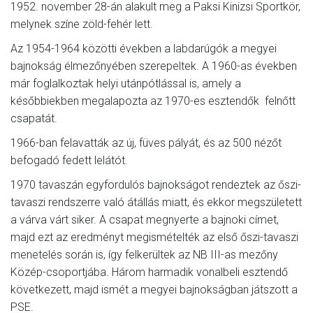
1952. november 28-án alakult meg a Paksi Kinizsi Sportkör,
melynek színe zöld-fehér lett.
Az 1954-1964 közötti években a labdarúgók a megyei
bajnokság élmezőnyében szerepeltek. A 1960-as években
már foglalkoztak helyi utánpótlással is, amely a
későbbiekben megalapozta az 1970-es esztendők felnőtt
csapatát.
1966-ban felavatták az új, füves pályát, és az 500 nézőt
befogadó fedett lelátót.
1970 tavaszán egyfordulós bajnokságot rendeztek az őszi-
tavaszi rendszerre való átállás miatt, és ekkor megszületett
a várva várt siker. A csapat megnyerte a bajnoki címet,
majd ezt az eredményt megismételték az első őszi-tavaszi
menetelés során is, így felkerültek az NB III-as mezőny
Közép-csoportjába. Három harmadik vonalbeli esztendő
következett, majd ismét a megyei bajnokságban játszott a
PSE.