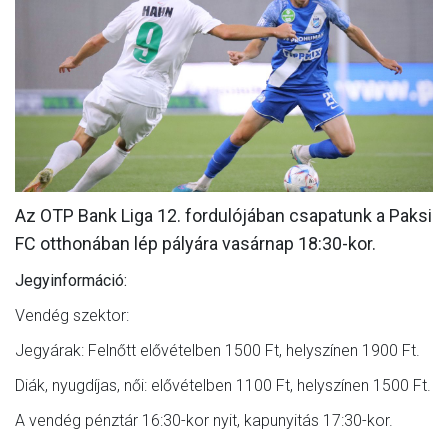
MÉRKŐZÉSEK
KLUB
GALÉRIA
SZURKOLÓI ÉLMÉNYEK
AKKREDITÁCIÓ
Az OTP Bank Liga 12. fordulójában csapatunk a Paksi
FC otthonában lép pályára vasárnap 18:30-kor.
Jegyinformáció:
Vendég szektor:
Jegyárak: Felnőtt elővételben 1500 Ft, helyszínen 1900 Ft.
Diák, nyugdíjas, női: elővételben 1100 Ft, helyszínen 1500 Ft.
A vendég pénztár 16:30-kor nyit, kapunyitás 17:30-kor.