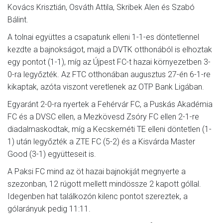
Kovács Krisztián, Osváth Attila, Skribek Alen és Szabó
Bálint.
A tolnai együttes a csapatunk elleni 1-1-es döntetlennel
kezdte a bajnokságot, majd a DVTK otthonából is elhoztak
egy pontot (1-1), míg az Újpest FC-t hazai környezetben 3-
0-ra legyőzték. Az FTC otthonában augusztus 27-én 6-1-re
kikaptak, azóta viszont veretlenek az OTP Bank Ligában.
Egyaránt 2-0-ra nyertek a Fehérvár FC, a Puskás Akadémia
FC és a DVSC ellen, a Mezkövesd Zsóry FC ellen 2-1-re
diadalmaskodtak, míg a Kecskeméti TE elleni döntetlen (1-
1) után legyőzték a ZTE FC (5-2) és a Kisvárda Master
Good (3-1) együtteseit is.
A Paksi FC mind az öt hazai bajnokiját megnyerte a
szezonban, 12 rúgott mellett mindössze 2 kapott góllal.
Idegenben hat találkozón kilenc pontot szereztek, a
gólarányuk pedig 11:11.