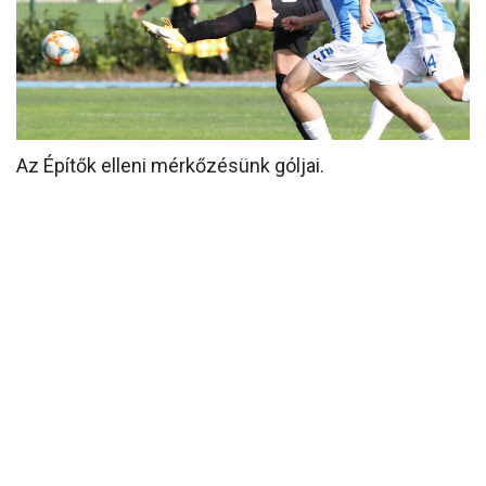
MÉRKŐZÉSEK
KLUB
GALÉRIA
SZURKOLÓI ÉLMÉNYEK
Az Építők elleni mérkőzésünk góljai.
AKKREDITÁCIÓ