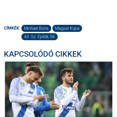
CÍMKÉK:
Michael Boris
Magyar Kupa
43. Sz. Építők SK
KAPCSOLÓDÓ CIKKEK