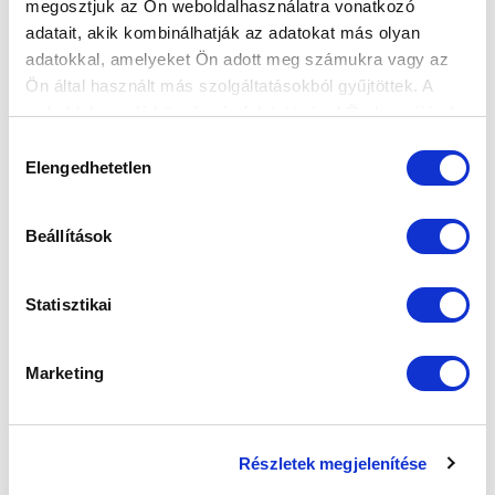
megosztjuk az Ön weboldalhasználatra vonatkozó
FELIRATKOZOM
adatait, akik kombinálhatják az adatokat más olyan
adatokkal, amelyeket Ön adott meg számukra vagy az
Ön által használt más szolgáltatásokból gyűjtöttek. A
SZPONZOROK
weboldalon való böngészés folytatásával Ön hozzájárul a
sütik használatához.
Hozzájárulás
Elengedhetetlen
kiválasztása
Beállítások
Statisztikai
Marketing
Részletek megjelenítése