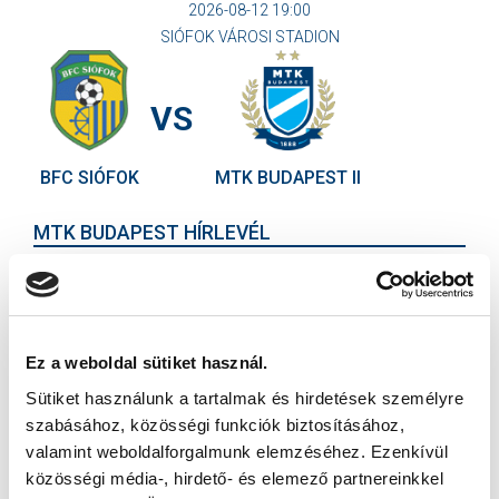
2026-08-12 19:00
SIÓFOK VÁROSI STADION
VS
BFC SIÓFOK
MTK BUDAPEST II
MTK BUDAPEST HÍRLEVÉL
Ne maradjon le egy eseményről sem! Iratkozzon fel ingyenes
hírlevelünkre:
Ez a weboldal sütiket használ.
Sütiket használunk a tartalmak és hirdetések személyre
szabásához, közösségi funkciók biztosításához,
valamint weboldalforgalmunk elemzéséhez. Ezenkívül
Elfogadom az
Adatvédelmi tájékoztatót
!
közösségi média-, hirdető- és elemező partnereinkkel