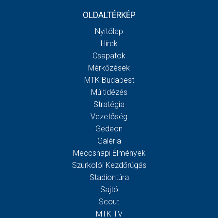
OLDALTÉRKÉP
Nyitólap
Hírek
Csapatok
Mérkőzések
MTK Budapest
Múltidézés
Stratégia
Vezetőség
Gedeon
Galéria
Meccsnapi Élmények
Szurkolói Kezdőrúgás
Stadiontúra
Sajtó
Scout
MTK TV