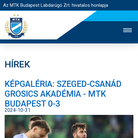
Az MTK Budapest Labdarúgó Zrt. hivatalos honlapja
HÍREK
MTK TV
UTÁNPÓTLÁS
NŐI SZAKÁG
KÉPGALÉRIA: SZEGED-CSANÁD
JEGYÉRTÉKESÍTÉS
WEBSHOP
STADION
GROSICS AKADÉMIA - MTK
EGYESÜLET
KAPCSOLAT
BUDAPEST 0-3
2024-10-31
NYITÓLAP
HÍREK
CSAPATOK