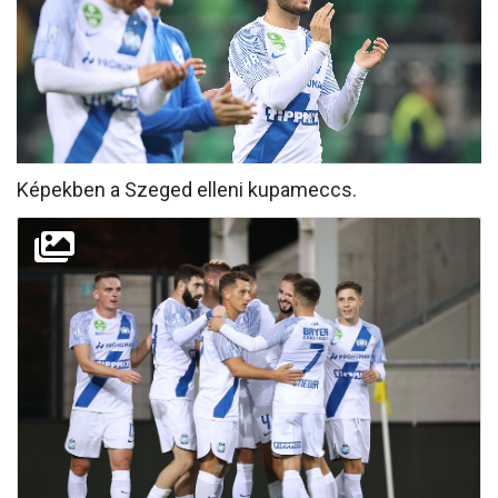
MÉRKŐZÉSEK
KLUB
GALÉRIA
SZURKOLÓI ÉLMÉNYEK
Képekben a Szeged elleni kupameccs.
AKKREDITÁCIÓ