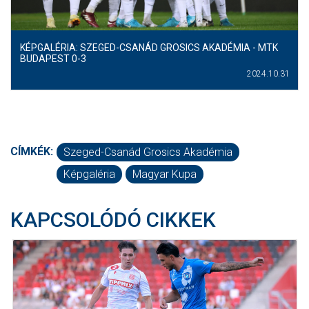
KÉPGALÉRIA: SZEGED-CSANÁD GROSICS AKADÉMIA - MTK
BUDAPEST 0-3
2024.10.31
CÍMKÉK:
Szeged-Csanád Grosics Akadémia
Képgaléria
Magyar Kupa
KAPCSOLÓDÓ CIKKEK