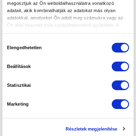
megosztjuk az Ön weboldalhasználatra vonatkozó
adatait, akik kombinálhatják az adatokat más olyan
Elfogadom az
Adatvédelmi tájékoztatót
!
adatokkal, amelyeket Ön adott meg számukra vagy az
Ön által használt más szolgáltatásokból gyűjtöttek. A
FELIRATKOZOM
weboldalon való böngészés folytatásával Ön hozzájárul a
sütik használatához.
Hozzájárulás
Elengedhetetlen
kiválasztása
SZPONZOROK
Beállítások
Statisztikai
Marketing
Részletek megjelenítése