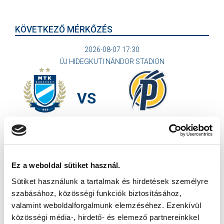
KÖVETKEZŐ MÉRKŐZÉS
2026-08-07 17:30
ÚJ HIDEGKUTI NÁNDOR STADION
VS
MTK BUDAPEST
PUSKÁS AKADÉMIA FC
MTK BUDAPEST HÍRLEVÉL
Ez a weboldal sütiket használ.
Ne maradjon le egy eseményről sem! Iratkozzon fel ingyenes
hírlevelünkre:
Sütiket használunk a tartalmak és hirdetések személyre
szabásához, közösségi funkciók biztosításához,
valamint weboldalforgalmunk elemzéséhez. Ezenkívül
közösségi média-, hirdető- és elemező partnereinkkel