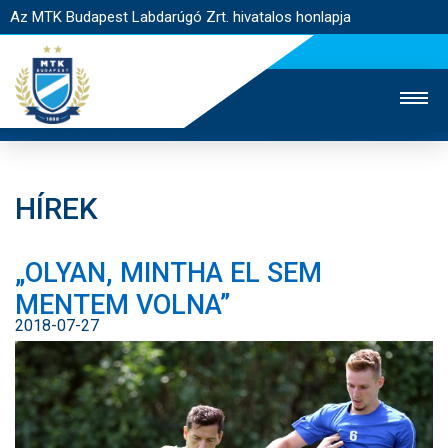
Az MTK Budapest Labdarúgó Zrt. hivatalos honlapja
HÍREK
MTK TV
UTÁNPÓTLÁS
NŐI SZAKÁG
„OLYAN, MINTHA EL SEM
JEGYÉRTÉKESÍTÉS
WEBSHOP
STADION
MENTEM VOLNA”
EGYESÜLET
KAPCSOLAT
2018-07-27
NYITÓLAP
HÍREK
CSAPATOK