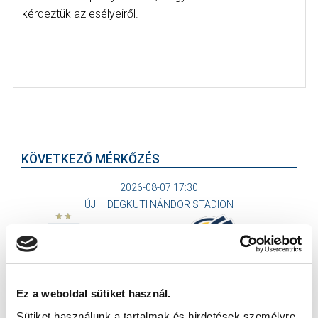
kérdeztük az esélyeiről.
KÖVETKEZŐ MÉRKŐZÉS
2026-08-07 17:30
ÚJ HIDEGKUTI NÁNDOR STADION
VS
Ez a weboldal sütiket használ.
MTK BUDAPEST
PUSKÁS AKADÉMIA FC
Sütiket használunk a tartalmak és hirdetések személyre