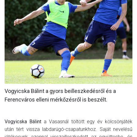
MÉRKŐZÉSEK
KLUB
GALÉRIA
SZURKOLÓI ÉLMÉNYEK
AKKREDITÁCIÓ
Vogyicska Bálint a gyors beilleszkedésről és a
Ferencváros elleni mérkőzésről is beszélt.
Vogyicska Bálint
a Vasasnál töltött egy év kölcsönjáték
után tért vissza labdarúgó-csapatunkhoz. Saját nevelésű
játékosunk azonnal visszailleszkedett az együttesbe, és