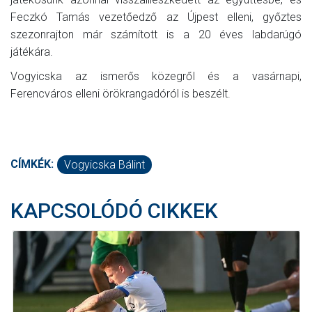
Feczkó Tamás vezetőedző az Újpest elleni, győztes
szezonrajton már számított is a 20 éves labdarúgó
játékára.
Vogyicska az ismerős közegről és a vasárnapi,
Ferencváros elleni örökrangadóról is beszélt.
CÍMKÉK:
Vogyicska Bálint
KAPCSOLÓDÓ CIKKEK