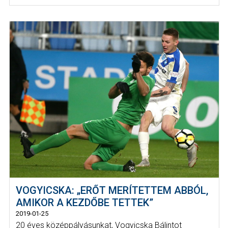
VOGYICSKA: „ERŐT MERÍTETTEM ABBÓL,
AMIKOR A KEZDŐBE TETTEK”
2019-01-25
20 éves középpályásunkat, Vogyicska Bálintot