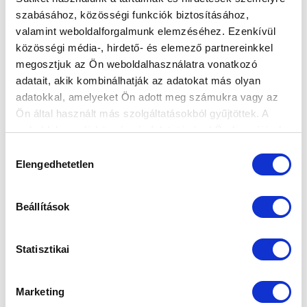
MTK BUDAPEST HÍRLEVÉL
szabásához, közösségi funkciók biztosításához,
valamint weboldalforgalmunk elemzéséhez. Ezenkívül
Ne maradjon le egy eseményről sem! Iratkozzon fel ingyenes
közösségi média-, hirdető- és elemező partnereinkkel
hírlevelünkre:
megosztjuk az Ön weboldalhasználatra vonatkozó
adatait, akik kombinálhatják az adatokat más olyan
adatokkal, amelyeket Ön adott meg számukra vagy az
Ön által használt más szolgáltatásokból gyűjtöttek. A
weboldalon való böngészés folytatásával Ön hozzájárul a
sütik használatához.
Hozzájárulás
Elfogadom az
Adatvédelmi tájékoztatót
!
Elengedhetetlen
kiválasztása
FELIRATKOZOM
Beállítások
SZPONZOROK
Statisztikai
Marketing