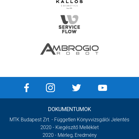
DOKUMENTUMOK
MTK Budapest Zrt. - Független Könyvvizsgálói Jelentés
2020 - Kiegészítő Melléklet
2020 - Mérleg, Eredmény