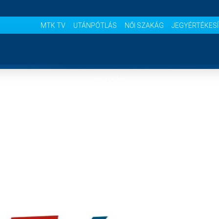
MTK TV
UTÁNPÓTLÁS
NŐI SZAKÁG
JEGYÉRTÉKES
NYITÓLAP
HÍREK
CSAPATOK
MÉRKŐZÉSEK
KLUB