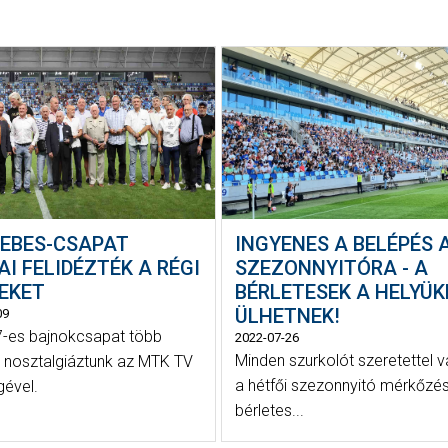
REBES-CSAPAT
INGYENES A BELÉPÉS 
I FELIDÉZTÉK A RÉGI
SZEZONNYITÓRA - A
REKET
BÉRLETESEK A HELYÜK
ÜLHETNEK!
09
-es bajnokcsapat több
2022-07-26
Minden szurkolót szeretettel v
l nosztalgiáztunk az MTK TV
a hétfői szezonnyitó mérkőzés
gével.
bérletes...