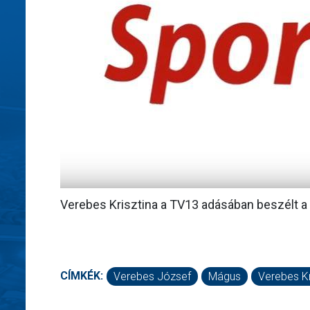
Verebes Krisztina a TV13 adásában beszélt a
CÍMKÉK:
Verebes József
Mágus
Verebes Kr