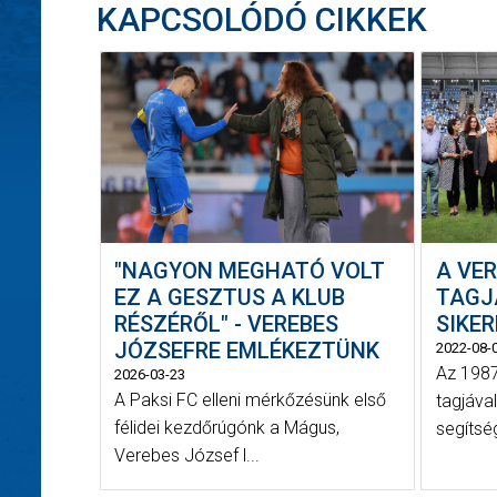
KAPCSOLÓDÓ CIKKEK
"NAGYON MEGHATÓ VOLT
A VE
EZ A GESZTUS A KLUB
TAGJA
RÉSZÉRŐL" - VEREBES
SIKE
JÓZSEFRE EMLÉKEZTÜNK
2022-08-
Az 1987
2026-03-23
A Paksi FC elleni mérkőzésünk első
tagjáva
félidei kezdőrúgónk a Mágus,
segítsé
Verebes József l...