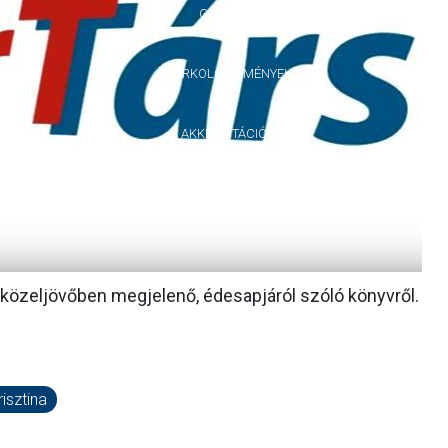
GALÉRIA
SZURKOLÓI ÉLMÉNYEK
AKKREDITÁCIÓ
 közeljövőben megjelenő, édesapjáról szóló könyvről.
isztina