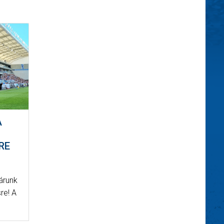
A
RE
árunk
re! A