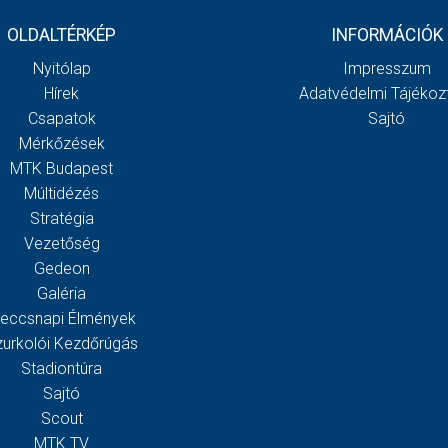
OLDALTÉRKÉP
INFORMÁCIÓK
Nyitólap
Impresszum
Hírek
Adatvédelmi Tájékoz
Csapatok
Sajtó
Mérkőzések
MTK Budapest
Múltidézés
Stratégia
Vezetőség
Gedeon
Galéria
eccsnapi Élmények
zurkolói Kezdőrúgás
Stadiontúra
Sajtó
Scout
MTK TV