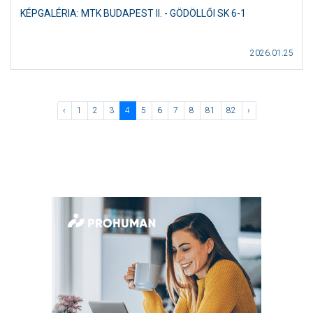
KÉPGALÉRIA: MTK BUDAPEST II. - GÖDÖLLŐI SK 6-1
2026.01.25
‹
1
2
3
4
5
6
7
8
81
82
›