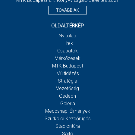
MTK Budapest Zrt. Könyvvizsgáló Jelentés 2021
TOVÁBBIAK
OLDALTÉRKÉP
Nyitólap
Hírek
Csapatok
Mérkőzések
MTK Budapest
Múltidézés
Stratégia
Vezetőség
Gedeon
Galéria
Meccsnapi Élmények
Szurkolói Kezdőrúgás
Stadiontúra
Sajtó