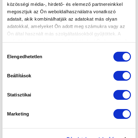
közösségi média-, hirdető- és elemező partnereinkkel
megosztjuk az Ön weboldalhasználatra vonatkozó
adatait, akik kombinálhatják az adatokat más olyan
adatokkal, amelyeket Ön adott meg számukra vagy az
KÉPGALÉRIA: MTK BUDAPEST - KOLORCITY KAZINCBARCIKA
Ön által használt más szolgáltatásokból gyűjtöttek. A
SC 1-3
weboldalon való böngészés folytatásával Ön hozzájárul a
sütik használatához.
2026.02.01
Hozzájárulás
Elengedhetetlen
kiválasztása
Beállítások
Statisztikai
Marketing