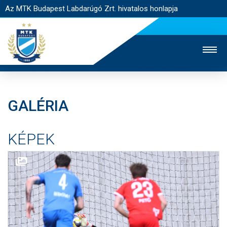
Az MTK Budapest Labdarúgó Zrt. hivatalos honlapja
GALÉRIA
MTK TV
UTÁNPÓTLÁS
NŐI SZAKÁG
KÉPEK
JEGYÉRTÉKESÍTÉS
WEBSHOP
STADION
EGYESÜLET
KAPCSOLAT
NYITÓLAP
HÍREK
CSAPATOK