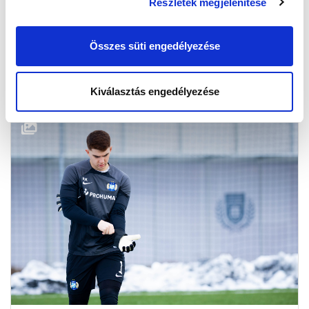
Részletek megjelenítése
Összes süti engedélyezése
KÉPGALÉRIA: KÉSZÜLÜNK AZ ÚJABB FELADATRA
2026.01.29
Kiválasztás engedélyezése