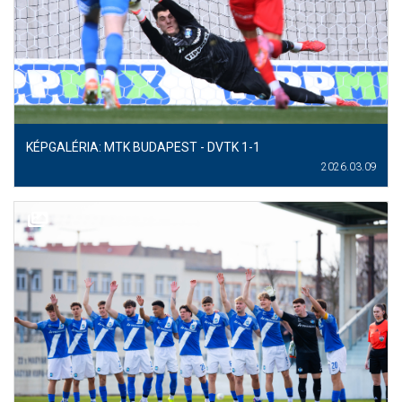
MÉRKŐZÉSEK
KLUB
GALÉRIA
SZURKOLÓI ÉLMÉNYEK
KÉPGALÉRIA: MTK BUDAPEST - DVTK 1-1
2026.03.09
AKKREDITÁCIÓ