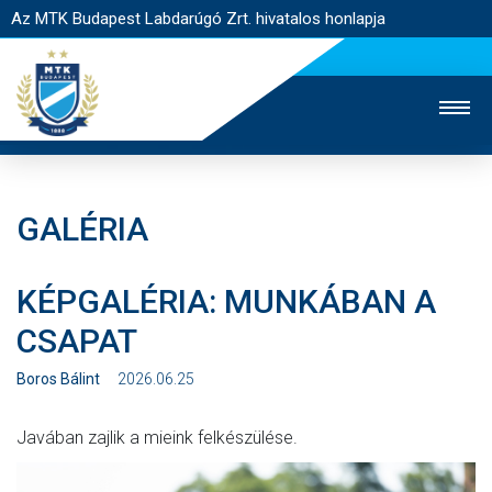
Az MTK Budapest Labdarúgó Zrt. hivatalos honlapja
GALÉRIA
MTK TV
UTÁNPÓTLÁS
NŐI SZAKÁG
KÉPGALÉRIA: MUNKÁBAN A
JEGYÉRTÉKESÍTÉS
WEBSHOP
STADION
CSAPAT
EGYESÜLET
KAPCSOLAT
Boros Bálint
2026.06.25
NYITÓLAP
Javában zajlik a mieink felkészülése.
HÍREK
CSAPATOK