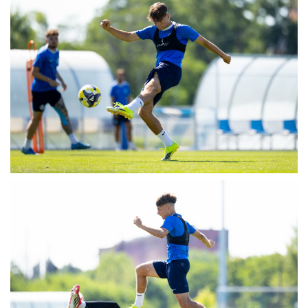
MÉRKŐZÉSEK
KLUB
GALÉRIA
SZURKOLÓI ÉLMÉNYEK
AKKREDITÁCIÓ