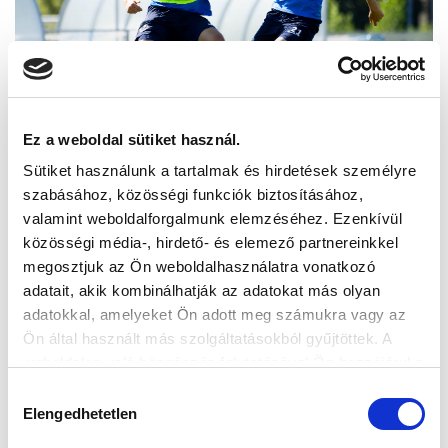
Ez a weboldal sütiket használ.
Sütiket használunk a tartalmak és hirdetések személyre
szabásához, közösségi funkciók biztosításához,
valamint weboldalforgalmunk elemzéséhez. Ezenkívül
közösségi média-, hirdető- és elemező partnereinkkel
megosztjuk az Ön weboldalhasználatra vonatkozó
adatait, akik kombinálhatják az adatokat más olyan
adatokkal, amelyeket Ön adott meg számukra vagy az
Ön által használt más szolgáltatásokból gyűjtöttek. A
weboldalon való böngészés folytatásával Ön hozzájárul a
sütik használatához.
Hozzájárulás
Elengedhetetlen
kiválasztása