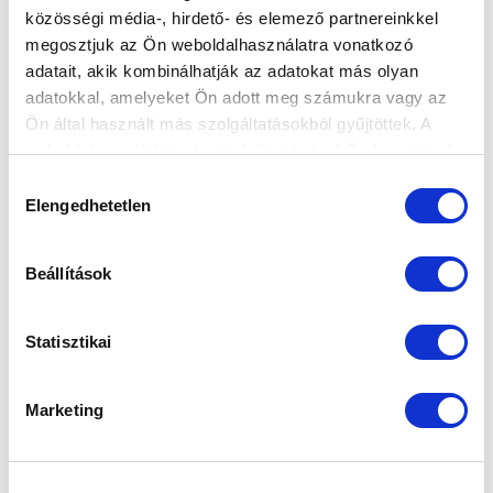
közösségi média-, hirdető- és elemező partnereinkkel
megosztjuk az Ön weboldalhasználatra vonatkozó
adatait, akik kombinálhatják az adatokat más olyan
KÉPGALÉRIA: PUSKÁS AKADÉMIA FC - MTK BUDAPEST 1-1
adatokkal, amelyeket Ön adott meg számukra vagy az
Ön által használt más szolgáltatásokból gyűjtöttek. A
weboldalon való böngészés folytatásával Ön hozzájárul a
2025.04.07
sütik használatához.
Hozzájárulás
Elengedhetetlen
kiválasztása
Beállítások
Statisztikai
Marketing