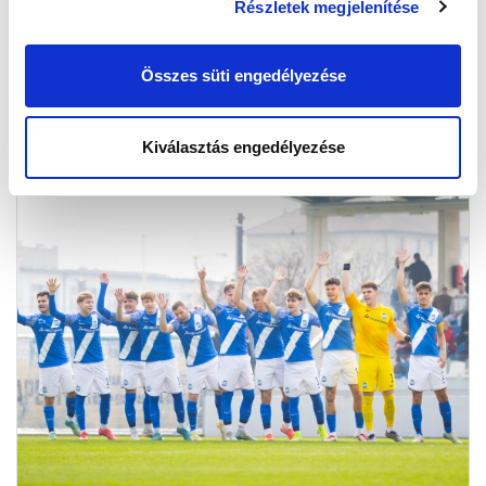
Részletek megjelenítése
Összes süti engedélyezése
KÉPGALÉRIA: MTK BUDAPEST - FEHÉRVÁR FC 4-2
2025.04.06
Kiválasztás engedélyezése