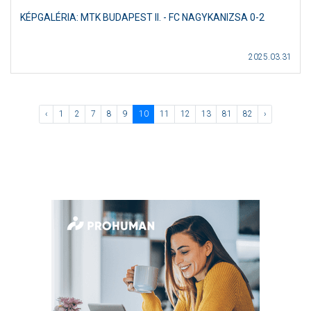
KÉPGALÉRIA: MTK BUDAPEST II. - FC NAGYKANIZSA 0-2
2025.03.31
‹
1
2
7
8
9
10
11
12
13
81
82
›