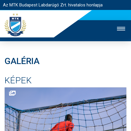
Az MTK Budapest Labdarúgó Zrt. hivatalos honlapja
GALÉRIA
MTK TV
UTÁNPÓTLÁS
NŐI SZAKÁG
KÉPEK
JEGYÉRTÉKESÍTÉS
WEBSHOP
STADION
EGYESÜLET
KAPCSOLAT
NYITÓLAP
HÍREK
CSAPATOK