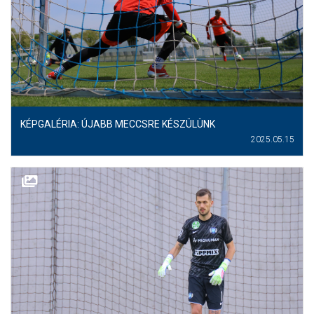
MÉRKŐZÉSEK
KLUB
GALÉRIA
SZURKOLÓI ÉLMÉNYEK
KÉPGALÉRIA: ÚJABB MECCSRE KÉSZÜLÜNK
AKKREDITÁCIÓ
2025.05.15