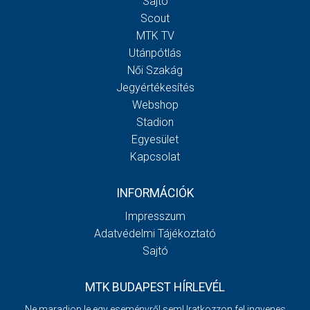
Sajtó
Scout
MTK TV
Utánpótlás
Női Szakág
Jegyértékesítés
Webshop
Stadion
Egyesület
Kapcsolat
INFORMÁCIÓK
Impresszum
Adatvédelmi Tájékoztató
Sajtó
MTK BUDAPEST HÍRLEVÉL
Ne maradjon le egy eseményről sem! Iratkozzon fel ingyenes