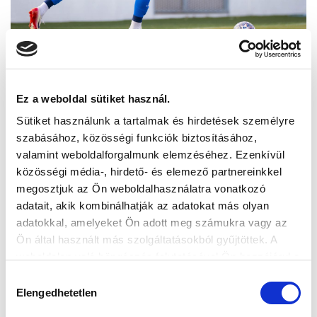
Ez a weboldal sütiket használ.
Sütiket használunk a tartalmak és hirdetések személyre
szabásához, közösségi funkciók biztosításához,
valamint weboldalforgalmunk elemzéséhez. Ezenkívül
közösségi média-, hirdető- és elemező partnereinkkel
megosztjuk az Ön weboldalhasználatra vonatkozó
adatait, akik kombinálhatják az adatokat más olyan
adatokkal, amelyeket Ön adott meg számukra vagy az
Ön által használt más szolgáltatásokból gyűjtöttek. A
weboldalon való böngészés folytatásával Ön hozzájárul a
sütik használatához.
Hozzájárulás
Elengedhetetlen
kiválasztása