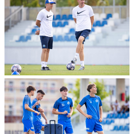
MÉRKŐZÉSEK
KLUB
GALÉRIA
SZURKOLÓI ÉLMÉNYEK
AKKREDITÁCIÓ