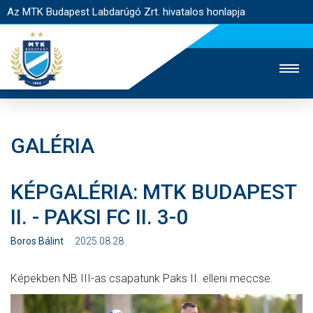
Az MTK Budapest Labdarúgó Zrt. hivatalos honlapja
GALÉRIA
MTK TV
UTÁNPÓTLÁS
NŐI SZAKÁG
KÉPGALÉRIA: MTK BUDAPEST
JEGYÉRTÉKESÍTÉS
WEBSHOP
STADION
II. - PAKSI FC II. 3-0
EGYESÜLET
KAPCSOLAT
Boros Bálint
2025.08.28
NYITÓLAP
Képekben NB III-as csapatunk Paks II. elleni meccse.
HÍREK
CSAPATOK