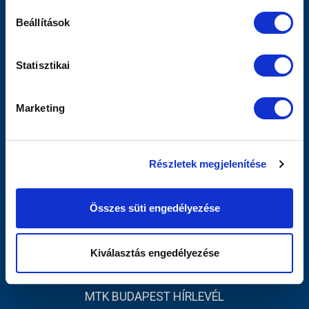
Sajtó
Beállítások
Scout
MTK TV
Utánpótlás
Statisztikai
Női Szakág
Jegyértékesítés
Marketing
Webshop
Stadion
Egyesület
Részletek megjelenítése
Kapcsolat
INFORMÁCIÓK
Összes süti engedélyezése
Impresszum
Adatvédelmi Tájékoztató
Kiválasztás engedélyezése
Sajtó
MTK BUDAPEST HÍRLEVÉL