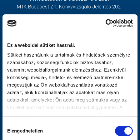
MTK Budapest Zrt. Könyvvizsgáló Jelentés 2021
MÉRKŐZÉSEK
TOVÁBBIAK
KLUB
OLDALTÉRKÉP
GALÉRIA
Nyitólap
Ez a weboldal sütiket használ.
SZURKOLÓI ÉLMÉNYEK
Hírek
Sütiket használunk a tartalmak és hirdetések személyre
AKKREDITÁCIÓ
Csapatok
szabásához, közösségi funkciók biztosításához,
Mérkőzések
valamint weboldalforgalmunk elemzéséhez. Ezenkívül
MTK Budapest
közösségi média-, hirdető- és elemező partnereinkkel
Múltidézés
megosztjuk az Ön weboldalhasználatra vonatkozó
Stratégia
adatait, akik kombinálhatják az adatokat más olyan
Vezetőség
adatokkal, amelyeket Ön adott meg számukra vagy az
Gedeon
Ön által használt más szolgáltatásokból gyűjtöttek. A
Galéria
weboldalon való böngészés folytatásával Ön hozzájárul a
Meccsnapi Élmények
sütik használatához.
Hozzájárulás
Szurkolói Kezdőrúgás
Elengedhetetlen
kiválasztása
Stadiontúra