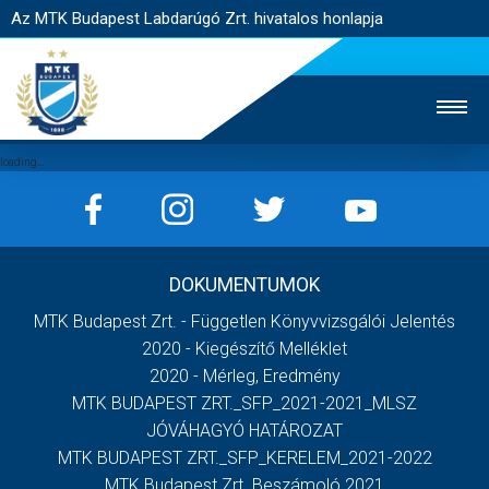
Az MTK Budapest Labdarúgó Zrt. hivatalos honlapja
MTK TV
UTÁNPÓTLÁS
NŐI SZAKÁG
DOKUMENTUMOK
JEGYÉRTÉKESÍTÉS
WEBSHOP
STADION
MTK Budapest Zrt. - Független Könyvvizsgálói Jelentés
EGYESÜLET
KAPCSOLAT
2020 - Kiegészítő Melléklet
2020 - Mérleg, Eredmény
MTK BUDAPEST ZRT._SFP_2021-2021_MLSZ
NYITÓLAP
JÓVÁHAGYÓ HATÁROZAT
HÍREK
MTK BUDAPEST ZRT._SFP_KERELEM_2021-2022
MTK Budapest Zrt. Beszámoló 2021
CSAPATOK