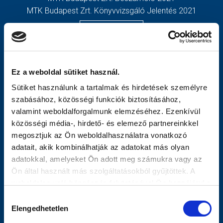
MTK Budapest Zrt. Könyvvizsgáló Jelentés 2021
MÉRKŐZÉSEK
TOVÁBBIAK
KLUB
OLDALTÉRKÉP
GALÉRIA
Nyitólap
Ez a weboldal sütiket használ.
SZURKOLÓI ÉLMÉNYEK
Hírek
Sütiket használunk a tartalmak és hirdetések személyre
AKKREDITÁCIÓ
Csapatok
szabásához, közösségi funkciók biztosításához,
Mérkőzések
valamint weboldalforgalmunk elemzéséhez. Ezenkívül
MTK Budapest
közösségi média-, hirdető- és elemező partnereinkkel
Múltidézés
megosztjuk az Ön weboldalhasználatra vonatkozó
Stratégia
adatait, akik kombinálhatják az adatokat más olyan
Vezetőség
adatokkal, amelyeket Ön adott meg számukra vagy az
Gedeon
Ön által használt más szolgáltatásokból gyűjtöttek. A
Galéria
weboldalon való böngészés folytatásával Ön hozzájárul a
Meccsnapi Élmények
sütik használatához.
Hozzájárulás
Szurkolói Kezdőrúgás
Elengedhetetlen
kiválasztása
Stadiontúra