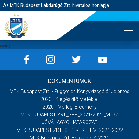
Az MTK Budapest Labdarúgó Zrt. hivatalos honlapja
MTK TV
UTÁNPÓTLÁS
NŐI SZAKÁG
DOKUMENTUMOK
JEGYÉRTÉKESÍTÉS
WEBSHOP
STADION
MTK Budapest Zrt. - Független Könyvvizsgálói Jelentés
EGYESÜLET
KAPCSOLAT
2020 - Kiegészítő Melléklet
2020 - Mérleg, Eredmény
MTK BUDAPEST ZRT._SFP_2021-2021_MLSZ
NYITÓLAP
JÓVÁHAGYÓ HATÁROZAT
HÍREK
MTK BUDAPEST ZRT._SFP_KERELEM_2021-2022
MTK Budapest Zrt. Beszámoló 2021
CSAPATOK