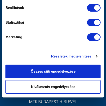
Sajtó
Beállítások
Scout
MTK TV
Utánpótlás
Statisztikai
Női Szakág
Jegyértékesítés
Marketing
Webshop
Stadion
Egyesület
Részletek megjelenítése
Kapcsolat
INFORMÁCIÓK
Összes süti engedélyezése
Impresszum
Adatvédelmi Tájékoztató
Kiválasztás engedélyezése
Sajtó
MTK BUDAPEST HÍRLEVÉL