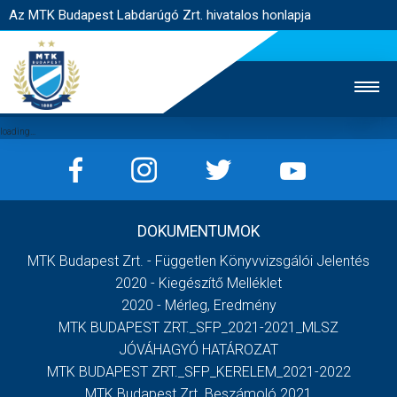
Az MTK Budapest Labdarúgó Zrt. hivatalos honlapja
MTK TV
UTÁNPÓTLÁS
NŐI SZAKÁG
DOKUMENTUMOK
JEGYÉRTÉKESÍTÉS
WEBSHOP
STADION
MTK Budapest Zrt. - Független Könyvvizsgálói Jelentés
EGYESÜLET
KAPCSOLAT
2020 - Kiegészítő Melléklet
2020 - Mérleg, Eredmény
MTK BUDAPEST ZRT._SFP_2021-2021_MLSZ
NYITÓLAP
JÓVÁHAGYÓ HATÁROZAT
HÍREK
MTK BUDAPEST ZRT._SFP_KERELEM_2021-2022
MTK Budapest Zrt. Beszámoló 2021
CSAPATOK