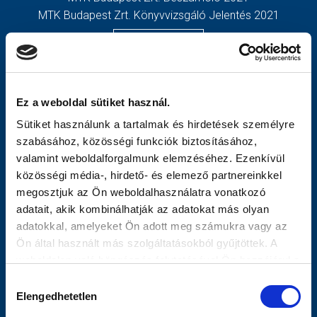
MTK Budapest Zrt. Könyvvizsgáló Jelentés 2021
MÉRKŐZÉSEK
TOVÁBBIAK
KLUB
OLDALTÉRKÉP
GALÉRIA
Nyitólap
Ez a weboldal sütiket használ.
SZURKOLÓI ÉLMÉNYEK
Hírek
Sütiket használunk a tartalmak és hirdetések személyre
AKKREDITÁCIÓ
Csapatok
szabásához, közösségi funkciók biztosításához,
Mérkőzések
valamint weboldalforgalmunk elemzéséhez. Ezenkívül
MTK Budapest
közösségi média-, hirdető- és elemező partnereinkkel
Múltidézés
megosztjuk az Ön weboldalhasználatra vonatkozó
Stratégia
adatait, akik kombinálhatják az adatokat más olyan
Vezetőség
adatokkal, amelyeket Ön adott meg számukra vagy az
Gedeon
Ön által használt más szolgáltatásokból gyűjtöttek. A
Galéria
weboldalon való böngészés folytatásával Ön hozzájárul a
Meccsnapi Élmények
sütik használatához.
Hozzájárulás
Szurkolói Kezdőrúgás
Elengedhetetlen
kiválasztása
Stadiontúra