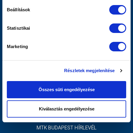
Sajtó
Beállítások
Scout
MTK TV
Utánpótlás
Statisztikai
Női Szakág
Jegyértékesítés
Marketing
Webshop
Stadion
Egyesület
Részletek megjelenítése
Kapcsolat
INFORMÁCIÓK
Összes süti engedélyezése
Impresszum
Adatvédelmi Tájékoztató
Kiválasztás engedélyezése
Sajtó
MTK BUDAPEST HÍRLEVÉL