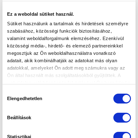
Ez a weboldal sütiket használ.
Sütiket használunk a tartalmak és hirdetések személyre
ISMERŐS ARCOKKAL DOLGOZHAT
szabásához, közösségi funkciók biztosításához,
EGYÜTT NB III-AS CSAPATUNKNÁL AZ ÚJ
valamint weboldalforgalmunk elemzéséhez. Ezenkívül
ASSZISZTENS EDZŐ, HREPKA ÁDÁM
közösségi média-, hirdető- és elemező partnereinkkel
(VIDEÓ)
megosztjuk az Ön weboldalhasználatra vonatkozó
2023-08-03
adatait, akik kombinálhatják az adatokat más olyan
Az MTK TV a korábbi válogatott támadóval, illetve
adatokkal, amelyeket Ön adott meg számukra vagy az
Kanta József vezetőedzővel bes...
Ön által használt más szolgáltatásokból gyűjtöttek. A
weboldalon való böngészés folytatásával Ön hozzájárul a
sütik használatához.
Hozzájárulás
Elengedhetetlen
kiválasztása
Beállítások
KÖVETKEZŐ MÉRKŐZÉS
2026-08-07 17:30
Statisztikai
ÚJ HIDEGKUTI NÁNDOR STADION