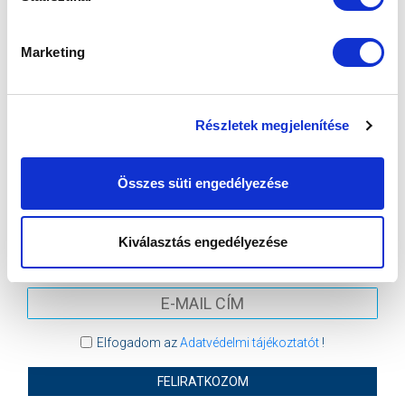
Marketing
VS
MTK BUDAPEST
PUSKÁS AKADÉMIA FC
Részletek megjelenítése
MTK BUDAPEST HÍRLEVÉL
Összes süti engedélyezése
Ne maradjon le egy eseményről sem! Iratkozzon fel ingyenes
hírlevelünkre:
Kiválasztás engedélyezése
Elfogadom az
Adatvédelmi tájékoztatót
!
FELIRATKOZOM