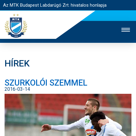
Az MTK Budapest Labdarúgó Zrt. hivatalos honlapja
HÍREK
MTK TV
UTÁNPÓTLÁS
NŐI SZAKÁG
SZURKOLÓI SZEMMEL
JEGYÉRTÉKESÍTÉS
WEBSHOP
STADION
2016-03-14
EGYESÜLET
KAPCSOLAT
NYITÓLAP
HÍREK
CSAPATOK