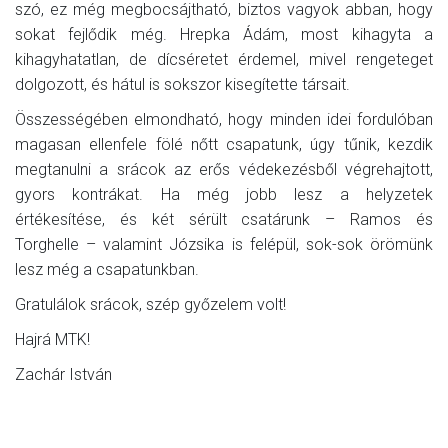
szó, ez még megbocsájtható, biztos vagyok abban, hogy
sokat fejlődik még. Hrepka Ádám, most kihagyta a
kihagyhatatlan, de dícséretet érdemel, mivel rengeteget
dolgozott, és hátul is sokszor kisegítette társait.
Összességében elmondható, hogy minden idei fordulóban
magasan ellenfele fölé nőtt csapatunk, úgy tűnik, kezdik
megtanulni a srácok az erős védekezésből végrehajtott,
gyors kontrákat. Ha még jobb lesz a helyzetek
értékesítése, és két sérült csatárunk – Ramos és
Torghelle – valamint Józsika is felépül, sok-sok örömünk
lesz még a csapatunkban.
Gratulálok srácok, szép győzelem volt!
Hajrá MTK!
Zachár István