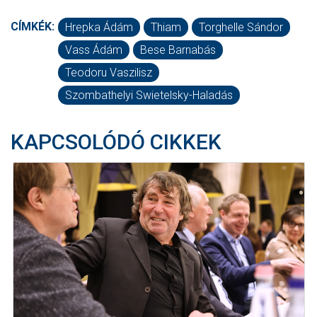
CÍMKÉK:
Hrepka Ádám
Thiam
Torghelle Sándor
Vass Ádám
Bese Barnabás
Teodoru Vaszilisz
Szombathelyi Swietelsky-Haladás
KAPCSOLÓDÓ CIKKEK