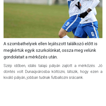
MÉRKŐZÉSEK
KLUB
GALÉRIA
SZURKOLÓI ÉLMÉNYEK
A szombathelyiek ellen lejátszott találkozó előtt is
AKKREDITÁCIÓ
megkértük egyik szurkolónkat, ossza meg velünk
gondolatait a mérkőzés után.
Szép időben, idális talajú pályán zajlott a mérkőzés. Jó
döntés volt Dunaújvárosba költözni, látszik, hogy ezen a
kiváló pályán, jobban tudnak futballozni srácaink.