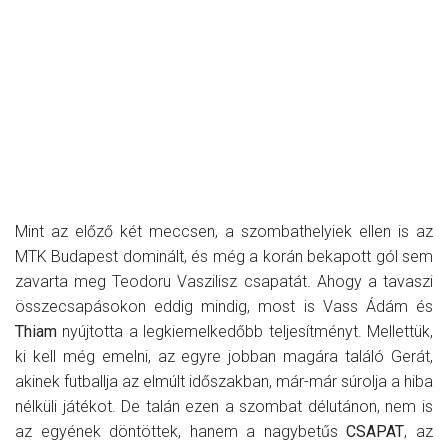
Mint az előző két meccsen, a szombathelyiek ellen is az
MTK Budapest dominált, és még a korán bekapott gól sem
zavarta meg Teodoru Vaszilisz csapatát. Ahogy a tavaszi
összecsapásokon eddig mindig, most is Vass Ádám és
Thiam
nyújtotta a legkiemelkedőbb teljesítményt. Mellettük,
ki kell még emelni, az egyre jobban magára találó Gerát,
akinek futballja az elmúlt időszakban, már-már súrolja a hiba
nélküli játékot. De talán ezen a szombat délutánon, nem is
az egyének döntöttek, hanem a nagybetűs
CSAPAT
, az