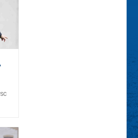
A
VSC