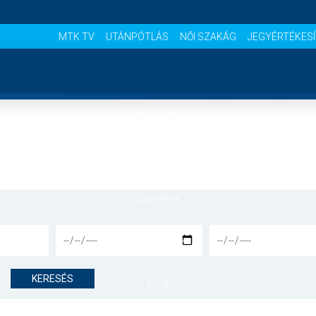
MTK TV
UTÁNPÓTLÁS
NŐI SZAKÁG
JEGYÉRTÉKES
NYITÓLAP
HÍREK
CSAPATOK
MÉRKŐZÉSEK
KERESÉS
KLUB