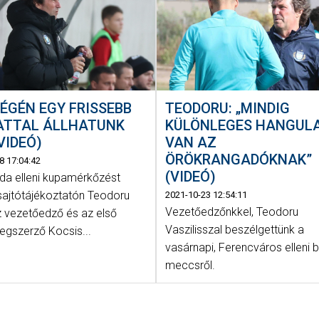
ÉGÉN EGY FRISSEBB
TEODORU: „MINDIG
ATTAL ÁLLHATUNK
KÜLÖNLEGES HANGUL
(VIDEÓ)
VAN AZ
ÖRÖKRANGADÓKNAK”
8 17:04:42
(VIDEÓ)
rda elleni kupamérkőzést
sajtótájékoztatón Teodoru
2021-10-23 12:54:11
Vezetőedzőnkkel, Teodoru
z vezetőedző és az első
Vaszilisszal beszélgettünk a
egszerző Kocsis...
vasárnapi, Ferencváros elleni b
meccsről.