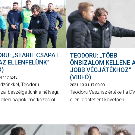
RU: „STABIL CSAPAT
TEODORU: „TÖBB
AZ ELLENFELÜNK”
ÖNBIZALOM KELLENE 
Ó)
JOBB VÉGJÁTÉKHOZ”
(VIDEÓ)
4 11:15:45
dzőnkkel, Teodoru
2021-10-31 17:00:00
Teodoru Vaszilisz értékelt a D
szal beszélgettünk a hétvégi,
elleni döntetlent követően.
elleni bajnoki mérkőzésről.