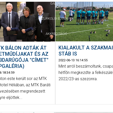
GALÉRIA
SZURKOLÓI ÉLMÉNYEK
AKKREDITÁCIÓ
KIALAKULT A SZAKMA
TK BÁLON ADTÁK ÁT
STÁB IS
ETMŰDÍJAKAT ÉS AZ
BDARÚGÓJA "CÍMET"
2022-06-13 16:14:55
ÉPGALÉRIA)
Mint arról beszámoltunk, csap
hétfőn megkezdte a felkészülé
6 18:34:59
on este került sor az MTK
2022/23-as szezonra.
Hotel Héliában, az MTK Baráti
rvezésében megrendezett
e eljöttek...