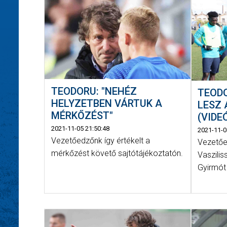
TEODORU: "NEHÉZ
TEODO
HELYZETBEN VÁRTUK A
LESZ 
MÉRKŐZÉST"
(VIDE
2021-11-05 21:50:48
2021-11-0
Vezetőedzőnk így értékelt a
Vezetőe
mérkőzést követő sajtótájékoztatón.
Vaszilis
Gyirmót 