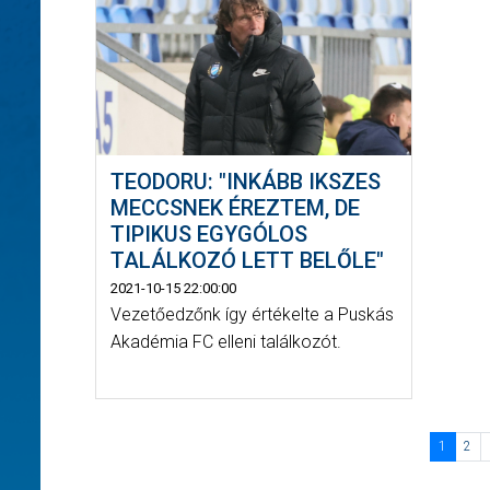
TEODORU: "INKÁBB IKSZES
MECCSNEK ÉREZTEM, DE
TIPIKUS EGYGÓLOS
TALÁLKOZÓ LETT BELŐLE"
2021-10-15 22:00:00
Vezetőedzőnk így értékelte a Puskás
Akadémia FC elleni találkozót.
1
2