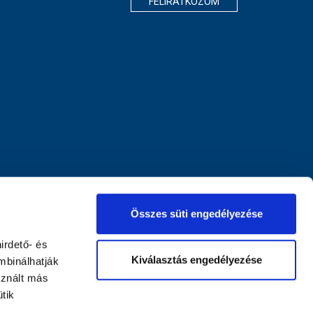
FELIRATKOZOM
Összes süti engedélyezése
irdető- és
Kiválasztás engedélyezése
mbinálhatják
sznált más
tik