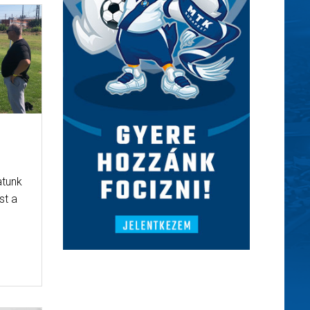
I
atunk
st a