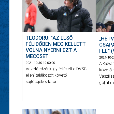
TEODORU: "AZ ELSŐ
„HÉTV
FÉLIDŐBEN MEG KELLETT
CSAP
VOLNA NYERNI EZT A
FEL” 
MECCSET"
2021-10-2
2021-10-30 19:00:00
A Kisvá
Vezetőedzőnk így értékelt a DVSC
követő 
elleni találkozót követő
Vaszilis
sajtótájékoztatón.
gólját m