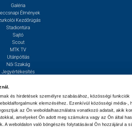
Galéria
eccsnapi Élmények
zurkolói Kezdőrúgás
Stadiontúra
Sajtó
Scout
MTK TV
Utánpótlás
Női Szakág
Jegyértékesítés
Webshop
Stadion
znál.
Egyesület
almak és hirdetések személyre szabásához, közösségi funkciók
Kapcsolat
weboldalforgalmunk elemzéséhez. Ezenkívül közösségi média-, h
gosztjuk az Ön weboldalhasználatra vonatkozó adatait, akik ko
atokkal, amelyeket Ön adott meg számukra vagy az Ön által ha
ek. A weboldalon való böngészés folytatásával Ön hozzájárul a sü