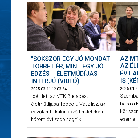
AZ M
"SOKSZOR EGY JÓ MONDAT
AZ ÉL
TÖBBET ÉR, MINT EGY JÓ
ÉV LA
EDZÉS" - ÉLETMŰDÍJAS
IS (K
INTERJÚ (VIDEÓ)
2025-01-2
2025-03-11 12:03:24
Szombat
Idén lett az MTK Budapest
bálra a 
életműdíjasa Teodoru Vaszilisz, aki
kör sze
edzőként - különböző területeken -
eseményr
három évtizede segíti k...