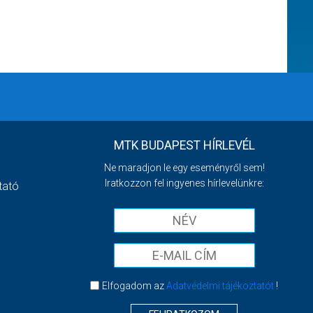
MTK BUDAPEST HÍRLEVÉL
Ne maradjon le egy eseményről sem!
Iratkozzon fel ingyenes hírlevelünkre:
tató
Elfogadom az
Adatvédelmi tájékoztatót
!