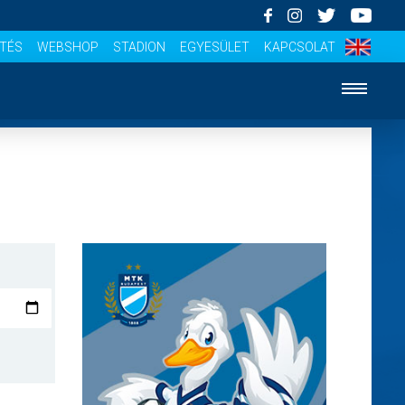
ÍTÉS
WEBSHOP
STADION
EGYESÜLET
KAPCSOLAT