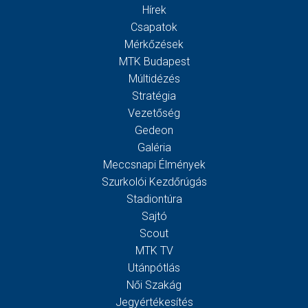
Hírek
Csapatok
Mérkőzések
MTK Budapest
Múltidézés
Stratégia
Vezetőség
Gedeon
Galéria
Meccsnapi Élmények
Szurkolói Kezdőrúgás
Stadiontúra
Sajtó
Scout
MTK TV
Utánpótlás
Női Szakág
Jegyértékesítés