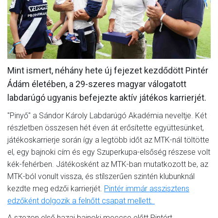
MÉRKŐZÉSEK
KLUB
GALÉRIA
Mint ismert, néhány hete új fejezet kezdődött Pintér
SZURKOLÓI ÉLMÉNYEK
Ádám életében, a 29-szeres magyar válogatott
AKKREDITÁCIÓ
labdarúgó ugyanis befejezte aktív játékos karrierjét.
"Pinyő" a Sándor Károly Labdarúgó Akadémia neveltje. Két
részletben összesen hét éven át erősítette együttesünket,
játékoskarrierje során így a legtöbb időt az MTK-nál töltötte
el, egy bajnoki cím és egy Szuperkupa-elsőség részese volt
kék-fehérben. Játékosként az MTK-ban mutatkozott be, az
MTK-ból vonult vissza, és stílszerűen szintén klubunknál
kezdte meg edzői karrierjét.
Pintér immár asszisztens
edzőként dolgozik a felnőtt csapat mellett.
A szezon első hazai bajnoki meccse előtt Pintért