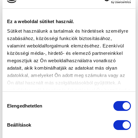
2026-08-07 17:30
ÚJ HIDEGKUTI NÁNDOR STADION
Ez a weboldal sütiket használ.
Sütiket használunk a tartalmak és hirdetések személyre
VS
szabásához, közösségi funkciók biztosításához,
valamint weboldalforgalmunk elemzéséhez. Ezenkívül
közösségi média-, hirdető- és elemező partnereinkkel
MTK BUDAPEST
PUSKÁS AKADÉMIA FC
megosztjuk az Ön weboldalhasználatra vonatkozó
adatait, akik kombinálhatják az adatokat más olyan
MTK BUDAPEST HÍRLEVÉL
adatokkal, amelyeket Ön adott meg számukra vagy az
Ne maradjon le egy eseményről sem! Iratkozzon fel ingyenes
Ön által használt más szolgáltatásokból gyűjtöttek. A
hírlevelünkre:
weboldalon való böngészés folytatásával Ön hozzájárul a
sütik használatához.
Hozzájárulás
Elengedhetetlen
kiválasztása
Beállítások
Elfogadom az
Adatvédelmi tájékoztatót
!