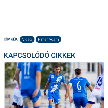
CÍMKÉK:
Videó
Pintér Ádám
KAPCSOLÓDÓ CIKKEK