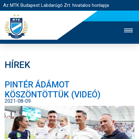
Az MTK Budapest Labdarúgó Zrt. hivatalos honlapja
HÍREK
MTK TV
UTÁNPÓTLÁS
NŐI SZAKÁG
PINTÉR ÁDÁMOT
JEGYÉRTÉKESÍTÉS
WEBSHOP
STADION
KÖSZÖNTÖTTÜK (VIDEÓ)
EGYESÜLET
KAPCSOLAT
2021-08-09
NYITÓLAP
HÍREK
CSAPATOK