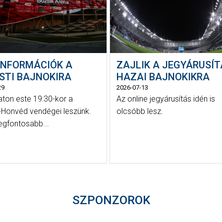
INFORMÁCIÓK A
ZAJLIK A JEGYÁRUSÍT
ESTI BAJNOKIRA
HAZAI BAJNOKIKRA
29
2026-07-13
on este 19:30-kor a
Az online jegyárusítás idén is
-Honvéd vendégei leszünk.
olcsóbb lesz.
legfontosabb...
SZPONZOROK