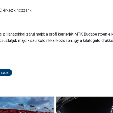
C érkezik hozzánk.
 pillanatokkal zárul majd: a profi karrierjét MTK Budapestben e
csúztatjuk majd - szurkolóinkkal közösen, így a kilátogató drukk
máció