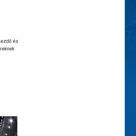
lkezdő és
ereknek