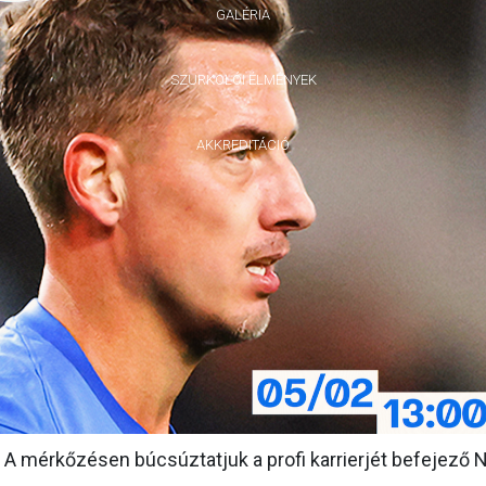
GALÉRIA
SZURKOLÓI ÉLMÉNYEK
AKKREDITÁCIÓ
ás. A mérkőzésen búcsúztatjuk a profi karrierjét befejező