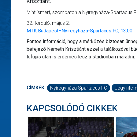
Krisztiánt.
Mint ismert, szombaton a Nyíregyháza-Spartacus F
32. forduló, május 2.
MTK Budapest–Nyíregyháza-Spartacus FC, 13:00
Fontos információ, hogy a mérkőzés biztosan ünnepi
befejező Németh Krisztiánt ezzel a találkozóval bú
lefújás után is érdemes lesz a stadionban maradni.
CÍMKÉK:
Nyíregyháza Spartacus FC
Jegyinfor
KAPCSOLÓDÓ CIKKEK