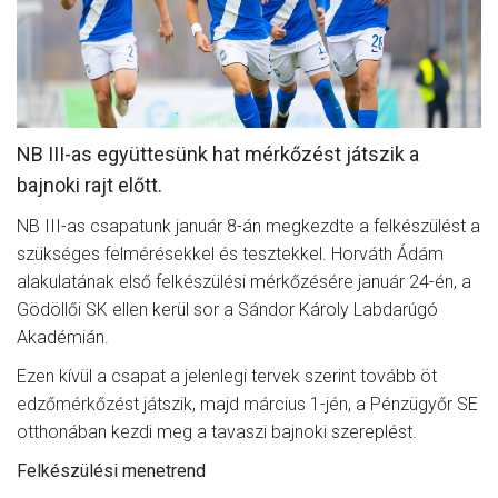
MÉRKŐZÉSEK
KLUB
GALÉRIA
NB III-as együttesünk hat mérkőzést játszik a
SZURKOLÓI ÉLMÉNYEK
bajnoki rajt előtt.
AKKREDITÁCIÓ
NB III-as csapatunk január 8-án megkezdte a felkészülést a
szükséges felmérésekkel és tesztekkel. Horváth Ádám
alakulatának első felkészülési mérkőzésére január 24-én, a
Gödöllői SK ellen kerül sor a Sándor Károly Labdarúgó
Akadémián.
Ezen kívül a csapat a jelenlegi tervek szerint tovább öt
edzőmérkőzést játszik, majd március 1-jén, a Pénzügyőr SE
otthonában kezdi meg a tavaszi bajnoki szereplést.
Felkészülési menetrend