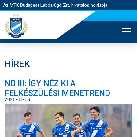
Az MTK Budapest Labdarúgó Zrt. hivatalos honlapja
HÍREK
MTK TV
UTÁNPÓTLÁS
NŐI SZAKÁG
NB III: ÍGY NÉZ KI A
JEGYÉRTÉKESÍTÉS
WEBSHOP
STADION
FELKÉSZÜLÉSI MENETREND
EGYESÜLET
KAPCSOLAT
2026-01-09
NYITÓLAP
HÍREK
CSAPATOK