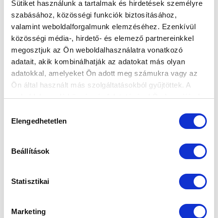
Sütiket használunk a tartalmak és hirdetések személyre
szabásához, közösségi funkciók biztosításához,
MTK BUDAPEST HÍRLEVÉL
valamint weboldalforgalmunk elemzéséhez. Ezenkívül
Ne maradjon le egy eseményről sem! Iratkozzon fel ingyenes
közösségi média-, hirdető- és elemező partnereinkkel
hírlevelünkre:
megosztjuk az Ön weboldalhasználatra vonatkozó
adatait, akik kombinálhatják az adatokat más olyan
adatokkal, amelyeket Ön adott meg számukra vagy az
Ön által használt más szolgáltatásokból gyűjtöttek. A
weboldalon való böngészés folytatásával Ön hozzájárul a
sütik használatához.
Hozzájárulás
Elfogadom az
Adatvédelmi tájékoztatót
!
Elengedhetetlen
kiválasztása
FELIRATKOZOM
Beállítások
SZPONZOROK
Statisztikai
Marketing