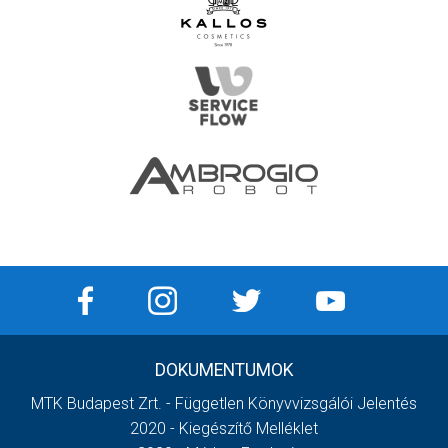
DOKUMENTUMOK
MTK Budapest Zrt. - Független Könyvvizsgálói Jelentés
2020 - Kiegészítő Melléklet