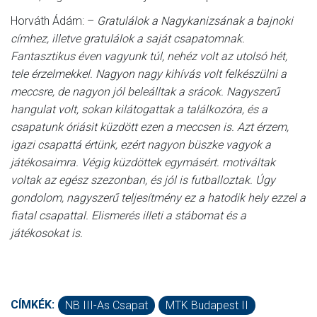
Horváth Ádám: –
Gratulálok a Nagykanizsának a bajnoki
címhez, illetve gratulálok a saját csapatomnak.
Fantasztikus éven vagyunk túl, nehéz volt az utolsó hét,
tele érzelmekkel. Nagyon nagy kihívás volt felkészülni a
meccsre, de nagyon jól beleálltak a srácok. Nagyszerű
hangulat volt, sokan kilátogattak a találkozóra, és a
csapatunk óriásit küzdött ezen a meccsen is. Azt érzem,
igazi csapattá értünk, ezért nagyon büszke vagyok a
játékosaimra. Végig küzdöttek egymásért. motiváltak
voltak az egész szezonban, és jól is futballoztak. Úgy
gondolom, nagyszerű teljesítmény ez a hatodik hely ezzel a
fiatal csapattal. Elismerés illeti a stábomat és a
játékosokat is.
CÍMKÉK:
NB III-As Csapat
MTK Budapest II