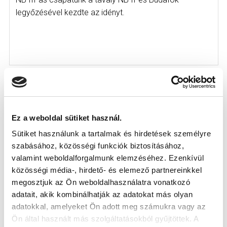
legyőzésével kezdte az idényt.
KÖVETKEZŐ MÉRKŐZÉS
Ez a weboldal sütiket használ.
Sütiket használunk a tartalmak és hirdetések személyre
2026-08-09 17:30
szabásához, közösségi funkciók biztosításához,
SÁNDOR KÁROLY LABDARÚGÓ AKADÉMIA
valamint weboldalforgalmunk elemzéséhez. Ezenkívül
közösségi média-, hirdető- és elemező partnereinkkel
VS
megosztjuk az Ön weboldalhasználatra vonatkozó
adatait, akik kombinálhatják az adatokat más olyan
adatokkal, amelyeket Ön adott meg számukra vagy az
MTK BUDAPEST II
SZEKSZÁRDI UFC
Ön által használt más szolgáltatásokból gyűjtöttek. A