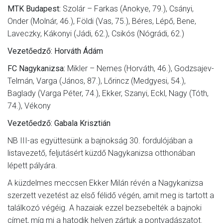
MTK Budapest:
Szolár – Farkas (Anokye, 79.), Csányi,
Onder (Molnár, 46.), Földi (Vas, 75.), Béres, Lépő, Bene,
Laveczky, Kákonyi (Jádi, 62.), Csikós (Nógrádi, 62.)
Vezetőedző: Horváth Ádám
FC Nagykanizsa:
Mikler – Nemes (Horváth, 46.), Godzsajev-
Telmán, Varga (János, 87.), Lőrincz (Medgyesi, 54.),
Baglady (Varga Péter, 74.), Ekker, Szanyi, Eckl, Nagy (Tóth,
74.), Vékony
Vezetőedző: Gabala Krisztián
NB III-as együttesünk a bajnokság 30. fordulójában a
listavezető, feljutásért küzdő Nagykanizsa otthonában
lépett pályára.
A küzdelmes meccsen Ekker Milán révén a Nagykanizsa
szerzett vezetést az első félidő végén, amit meg is tartott a
találkozó végéig. A hazaiak ezzel bezsebelték a bajnoki
címet, míg mi a hatodik helyen zártuk a pontvadászatot.