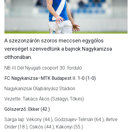
MÉRKŐZÉSEK
KLUB
GALÉRIA
A szezonzárón szoros meccsen egygólos
SZURKOLÓI ÉLMÉNYEK
vereséget szenvedtünk a bajnok Nagykanizsa
AKKREDITÁCIÓ
otthonában.
NB III Dél Nyugati csoport 30. forduló
FC Nagykanizsa–MTK Budapest II. 1-0 (1-0)
Nagykanizsai Olajbányász Stadion
Vezette: Takács Ákos (Szilágyi, Tőkés)
Gólszerző: Ekker (42.)
Sárga lap: Vékony (44.), Godzsajev-Telmán (64.), illetve
Onder (18.), Csikós (44.), Kákonyi (55.)