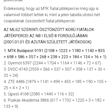
Érdekesség, hogy az MTK fiatal játékpercei még úgy is
valamivel többet tettek ki, mint a jelen tabella utolsó hét
csapatának összesített fiatal játékpercei.
AZ MLSZ SZERINTI ÖSZTÖNZÖTT KORÚ FIATALOK
JÁTÉKPERCEI AZ NB I ELSŐ 8 FORDULÓJÁBAN
(2001.01.01 ÉS AZUTÁN SZÜLETETT JÁTÉKOSOK)
1. MTK Budapest 9191 (2108 + 1223 + 1180 + 1140 + 835
+ 698 + 586 + 357 + 268 + 238 + 223 + 184 + 134 + 16 + 1)
2. Gyirmót 6397 (2244 + 1704 + 1164 + 1146 + 72 + 67)
3. DVSC 4743 (2559 + 566 + 537 + 507 + 358 + 137 + 30 +
25 + 24)
4. ZTE 4486 (1879 + 1141 + 499 + 455 + 185 + 190 + 105 +
25 + 4 + 2 + 1)
5. Újpest 4168 (2580 + 1440 + 116 + 32)
6. Puskás Akadémia 3866 (617 + 1702 + 1220 + 3 + 182 +
133 + 9)