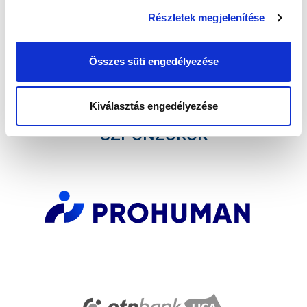
Részletek megjelenítése
Elfogadom az
Adatvédelmi tájékoztatót
!
Összes süti engedélyezése
FELIRATKOZOM
Kiválasztás engedélyezése
SZPONZOROK