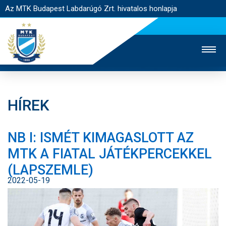
Az MTK Budapest Labdarúgó Zrt. hivatalos honlapja
HÍREK
MTK TV
UTÁNPÓTLÁS
NŐI SZAKÁG
NB I: ISMÉT KIMAGASLOTT AZ
JEGYÉRTÉKESÍTÉS
WEBSHOP
STADION
MTK A FIATAL JÁTÉKPERCEKKEL
EGYESÜLET
KAPCSOLAT
(LAPSZEMLE)
2022-05-19
NYITÓLAP
HÍREK
CSAPATOK