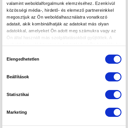
valamint weboldalforgalmunk elemzéséhez. Ezenkívül
közösségi média-, hirdető- és elemező partnereinkkel
megosztjuk az Ön weboldalhasználatra vonatkozó
KÖVETKEZŐ MÉRKŐZÉS
adatait, akik kombinálhatják az adatokat más olyan
adatokkal, amelyeket Ön adott meg számukra vagy az
2026-08-09 17:30
Ön által használt más szolgáltatásokból gyűjtöttek. A
SÁNDOR KÁROLY LABDARÚGÓ AKADÉMIA
weboldalon való böngészés folytatásával Ön hozzájárul a
sütik használatához.
Hozzájárulás
Elengedhetetlen
VS
kiválasztása
MTK BUDAPEST II
SZEKSZÁRDI UFC
Beállítások
MTK BUDAPEST HÍRLEVÉL
Statisztikai
Ne maradjon le egy eseményről sem! Iratkozzon fel ingyenes
hírlevelünkre:
Marketing