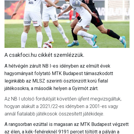
MÉRKŐZÉSEK
KLUB
GALÉRIA
SZURKOLÓI ÉLMÉNYEK
A csakfoci.hu cikkét szemlézzük.
AKKREDITÁCIÓ
A hétvégén zárult NB I-es idényben az elmúlt évek
hagyományait folytató MTK Budapest támaszkodott
leginkább az MLSZ szerinti ösztönzött korú fiatal
játékosokra, a második helyen a Gyirmót zárt.
Az NB I utolsó fordulóját követően újfent megvizsgáltuk,
hogyan alakult a 2021/22-es idényben a 2001-es vagy
annál fiatalabb játékosok összesített játékideje.
A rangsorban ezúttal is magasan az MTK Budapest végzett
az élen, a kék-fehéreknél 9191 percet töltött a pályán a