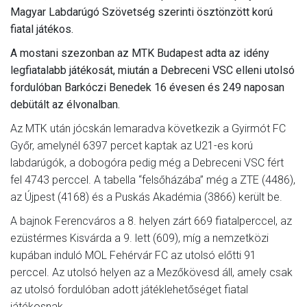
Magyar Labdarúgó Szövetség szerinti ösztönzött korú
fiatal játékos.
A mostani szezonban az MTK Budapest adta az idény
legfiatalabb játékosát, miután a Debreceni VSC elleni utolsó
fordulóban Barkóczi Benedek 16 évesen és 249 naposan
debütált az élvonalban.
Az MTK után jócskán lemaradva következik a Gyirmót FC
Győr, amelynél 6397 percet kaptak az U21-es korú
labdarúgók, a dobogóra pedig még a Debreceni VSC fért
fel 4743 perccel. A tabella “felsőházába” még a ZTE (4486),
az Újpest (4168) és a Puskás Akadémia (3866) került be.
A bajnok Ferencváros a 8. helyen zárt 669 fiatalperccel, az
ezüstérmes Kisvárda a 9. lett (609), míg a nemzetközi
kupában induló MOL Fehérvár FC az utolsó előtti 91
perccel. Az utolsó helyen az a Mezőkövesd áll, amely csak
az utolsó fordulóban adott játéklehetőséget fiatal
játékosnak.