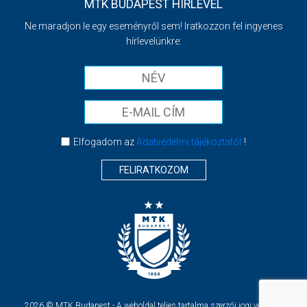
MTK BUDAPEST HÍRLEVÉL
Ne maradjon le egy eseményről sem! Iratkozzon fel ingyenes
hírlevelünkre:
Elfogadom az
Adatvédelmi tájékoztatót
!
FELIRATKOZOM
2026 © MTK Budapest - A weboldal teljes tartalma szerzői jogi védelem