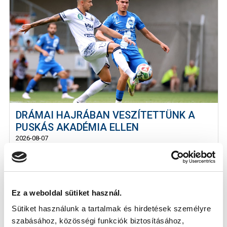
DRÁMAI HAJRÁBAN VESZÍTETTÜNK A
PUSKÁS AKADÉMIA ELLEN
2026-08-07
Hiába jöttünk vissza 2-0-s hátrányból, a meccs utolsó
lövésével 3-2-re a Puskás...
Ez a weboldal sütiket használ.
Sütiket használunk a tartalmak és hirdetések személyre
szabásához, közösségi funkciók biztosításához,