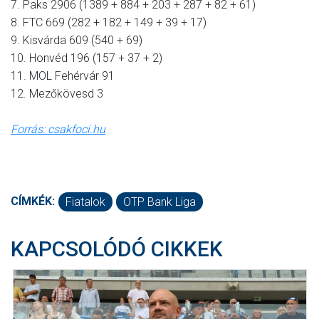
7. Paks 2906 (1389 + 884 + 203 + 287 + 82 + 61)
8. FTC 669 (282 + 182 + 149 + 39 + 17)
9. Kisvárda 609 (540 + 69)
10. Honvéd 196 (157 + 37 + 2)
11. MOL Fehérvár 91
12. Mezőkövesd 3
Forrás: csakfoci.hu
CÍMKÉK:
Fiatalok
OTP Bank Liga
KAPCSOLÓDÓ CIKKEK