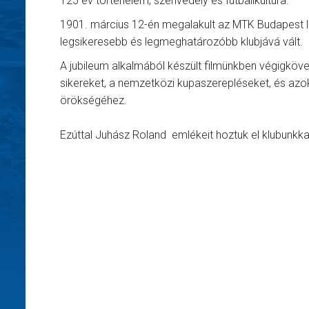
125 év történelem, szenvedély és futballkultúra.
1901. március 12-én megalakult az MTK Budapest l
legsikeresebb és legmeghatározóbb klubjává vált.
A jubileum alkalmából készült filmünkben végigköve
sikereket, a nemzetközi kupaszerepléseket, és azok
örökségéhez.
Ezúttal Juhász Roland emlékeit hoztuk el klubunkka