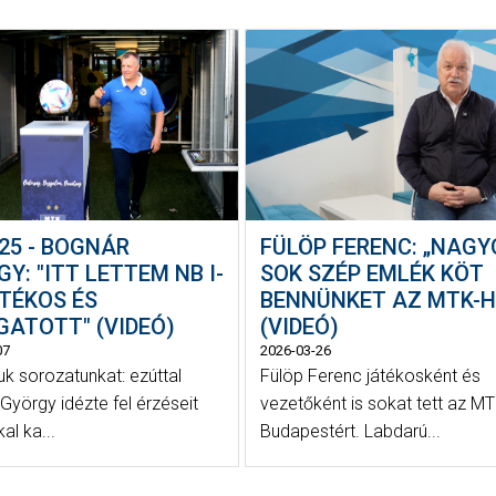
25 - BOGNÁR
FÜLÖP FERENC: „NAG
Y: "ITT LETTEM NB I-
SOK SZÉP EMLÉK KÖT
TÉKOS ÉS
BENNÜNKET AZ MTK-H
GATOTT" (VIDEÓ)
(VIDEÓ)
07
2026-03-26
uk sorozatunkat: ezúttal
Fülöp Ferenc játékosként és
György idézte fel érzéseit
vezetőként is sokat tett az M
al ka...
Budapestért. Labdarú...