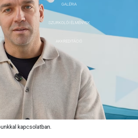
GALÉRIA
SZURKOLÓI ÉLMÉNYEK
AKKREDITÁCIÓ
bunkkal kapcsolatban.