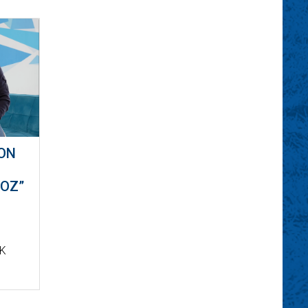
YON
OZ”
TK