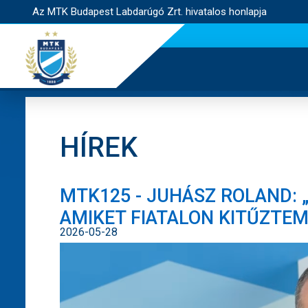
Az MTK Budapest Labdarúgó Zrt. hivatalos honlapja
HÍREK
MTK125 - JUHÁSZ ROLAND: „
AMIKET FIATALON KITŰZTEM
2026-05-28