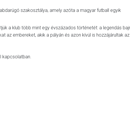
abdarúgó szakosztálya, amely azóta a magyar futball egyik
tjük a klub több mint egy évszázados történetét: a legendás baj
at az embereket, akik a pályán és azon kívül is hozzájárultak a
l kapcsolatban.