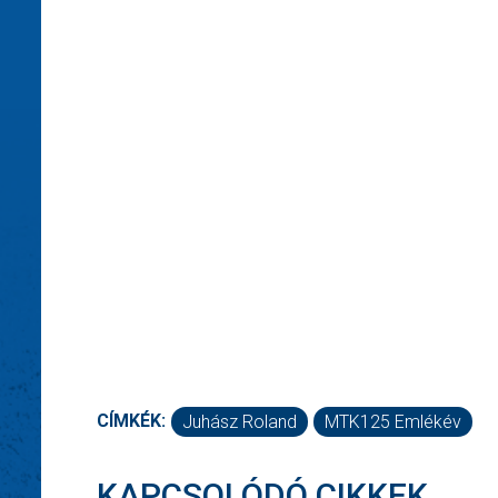
CÍMKÉK:
Juhász Roland
MTK125 Emlékév
KAPCSOLÓDÓ CIKKEK