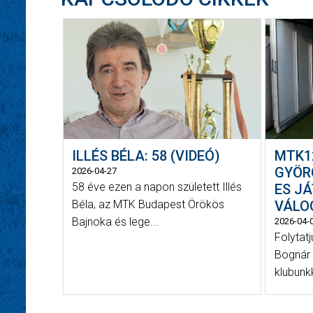
ILLÉS BÉLA: 58 (VIDEÓ)
MTK1
GYÖRG
2026-04-27
58 éve ezen a napon született Illés
ES JÁ
Béla, az MTK Budapest Örökös
VÁLO
Bajnoka és lege...
2026-04-
Folytatj
Bognár 
klubunkk