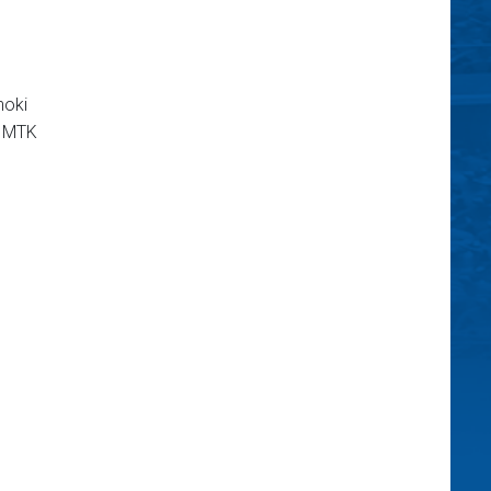
noki
z MTK