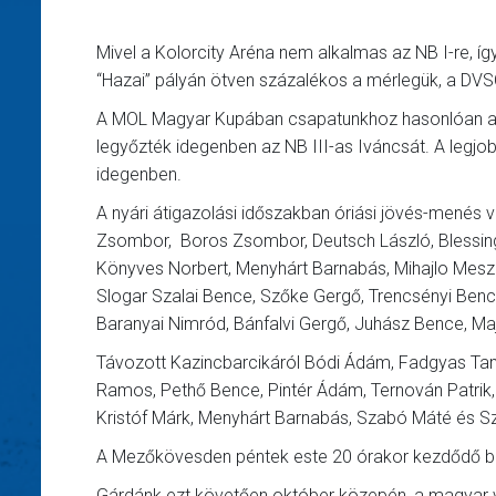
Mivel a Kolorcity Aréna nem alkalmas az NB I-re, íg
“Hazai” pályán ötven százalékos a mérlegük, a DVSC
A MOL Magyar Kupában csapatunkhoz hasonlóan a ba
legyőzték idegenben az NB III-as Iváncsát. A legjob
idegenben.
A nyári átigazolási időszakban óriási jövés-menés vo
Zsombor, Boros Zsombor, Deutsch László, Blessing El
Könyves Norbert, Menyhárt Barnabás, Mihajlo Meszhi
Slogar Szalai Bence, Szőke Gergő, Trencsényi Benc
Baranyai Nimród, Bánfalvi Gergő, Juhász Bence, Ma
Távozott Kazincbarcikáról Bódi Ádám, Fadgyas Tamá
Ramos, Pethő Bence, Pintér Ádám, Ternován Patrik,
Kristóf Márk, Menyhárt Barnabás, Szabó Máté és Sz
A Mezőkövesden péntek este 20 órakor kezdődő baj
Gárdánk ezt követően október közepén, a magyar vá