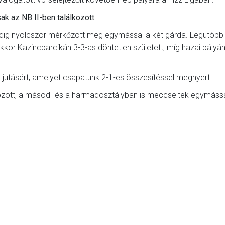
k az NB II-ben találkozott:
ig nyolcszor mérkőzött meg egymással a két gárda. Legutóbb
kkor Kazincbarcikán 3-3-as döntetlen született, míg hazai pályán
e jutásért, amelyet csapatunk 2-1-es összesítéssel megnyert.
kozott, a másod- és a harmadosztályban is meccseltek egymássa