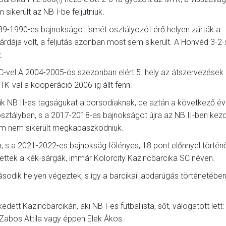
sikerült az NB I-be feljutniuk.
9-1990-es bajnokságot ismét osztályozót érő helyen zárták a
gárdája volt, a feljutás azonban most sem sikerült. A Honvéd 3-2-
.
vel A 2004-2005-ös szezonban elért 5. hely az átszervezések 
K-val a kooperáció 2006-ig állt fenn.
k NB II-es tagságukat a borsodiaknak, de aztán a következő é
osztályban, s a 2017-2018-as bajnokságot újra az NB II-ben kezd
 ám nem sikerült megkapaszkodniuk.
n, s a 2021-2022-es bajnokság fölényes, 18 pont előnnyel történ
ettek a kék-sárgák, immár Kolorcity Kazincbarcika SC néven.
odik helyen végeztek, s így a barcikai labdarúgás történetében
ett Kazincbarcikán, aki NB I-es futballista, sőt, válogatott lett:
 Zabos Attila vagy éppen Elek Ákos.