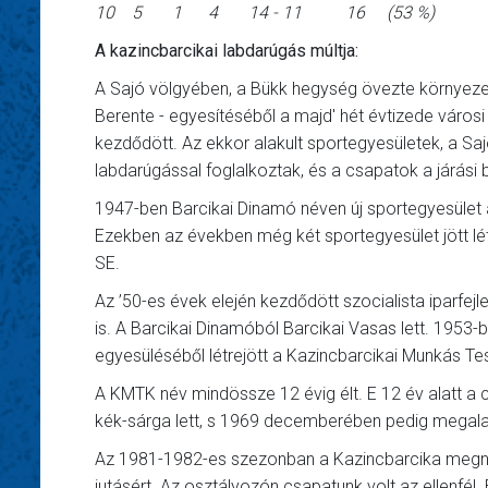
10 5 1 4 14 - 11 16 (53 %)
A kazincbarcikai labdarúgás múltja:
A Sajó völgyében, a Bükk hegység övezte környezetb
Berente - egyesítéséből a majd' hét évtizede város
kezdődött. Az ekkor alakult sportegyesületek, a Sa
labdarúgással foglalkoztak, és a csapatok a járási
1947-ben Barcikai Dinamó néven új sportegyesület 
Ezekben az években még két sportegyesület jött lé
SE.
Az ’50-es évek elején kezdődött szocialista iparfejl
is. A Barcikai Dinamóból Barcikai Vasas lett. 1953
egyesüléséből létrejött a Kazincbarcikai Munkás Te
A KMTK név mindössze 12 évig élt. E 12 év alatt a 
kék-sárga lett, s 1969 decemberében pedig megala
Az 1981-1982-es szezonban a Kazincbarcika megnyer
jutásért. Az osztályozón csapatunk volt az ellenfél.