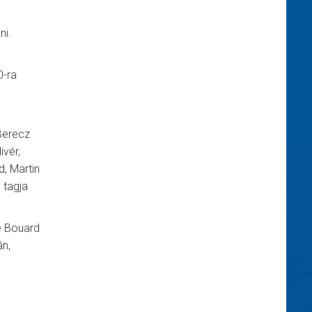
ni.
0-ra
 Berecz
ivér,
, Martin
 tagja
e Bouard
án,