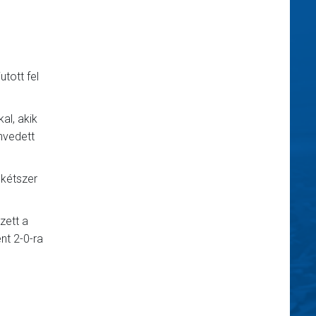
tott fel
al, akik
nvedett
 kétszer
zett a
nt 2-0-ra