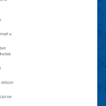
s
miatt a
vben
hették.
ő
 először
 Lipcsei