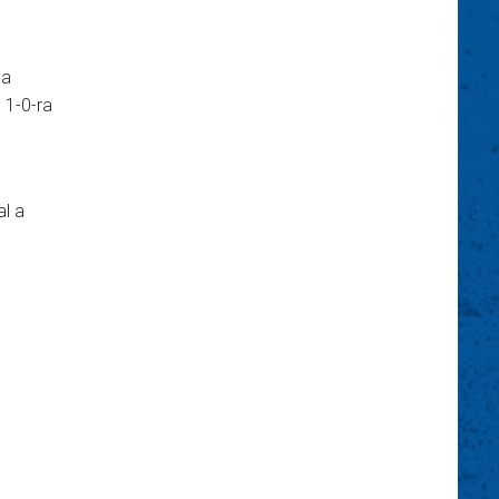
 a
 1-0-ra
l a