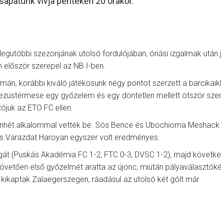
sapatunk vívja pénteken 20 órakor.
egutóbbi szezonjának utolsó fordulójában, óriási izgalmak után ju
n először szerepel az NB I-ben.
yamán, korábbi kiváló játékosunk négy pontot szerzett a barcikaikk
lyi ezüstérmese egy győzelem és egy döntetlen mellett ötször sze
ójuk az ETO FC ellen.
t tizenhét alkalommal vették be. Sós Bence és Ubochioma Meshack
 és Varazdat Haroyan egyszer volt eredményes.
gát (Puskás Akadémia FC 1-2, FTC 0-3, DVSC 1-2), majd követke
t követően első győzelmét aratta az újonc, miután pályaválasztóké
a kikaptak Zalaegerszegen, ráadásul az utolsó két gólt már