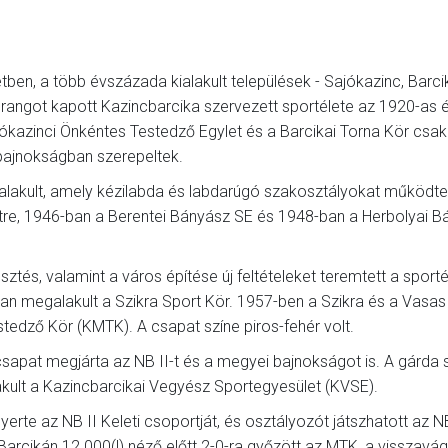
en, a több évszázada kialakult települések - Sajókazinc, Barci
i rangot kapott Kazincbarcika szervezett sportélete az 1920-as
jókazinci Önkéntes Testedző Egylet és a Barcikai Torna Kör csak
 bajnokságban szerepeltek.
alakult, amely kézilabda és labdarúgó szakosztályokat működtet
tre, 1946-ban a Berentei Bányász SE és 1948-ban a Herbolyai B
esztés, valamint a város építése új feltételeket teremtett a sport
-ban megalakult a Szikra Sport Kör. 1957-ben a Szikra és a Vasas
stedző Kör (KMTK). A csapat színe piros-fehér volt.
csapat megjárta az NB II-t és a megyei bajnokságot is. A gárda 
kult a Kazincbarcikai Vegyész Sportegyesület (KVSE).
te az NB II Keleti csoportját, és osztályozót játszhatott az N
 Barcikán 12.000(!) néző előtt 2-0-ra győzött az MTK, a visszavá