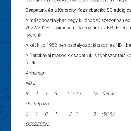
Csapatunk és a Kolorcity Kazincbarcika SC eddig csa
A másodosztályban négy különböző szezonban edd
2022/2023-as kiírásban találkoztunk az NB II-ben, a
nyerünk.
A két klub 1982-ben osztályozót játszott az NB I-b
A Barcikával második csapatunk is többször talál
felek.
A mérleg:
NB II:
8 4 1 3 12 - 10 13 (54 %)
Osztályozó:
2 1 0 1 2 - 1 3 (50 %)
ÖSSZESEN: