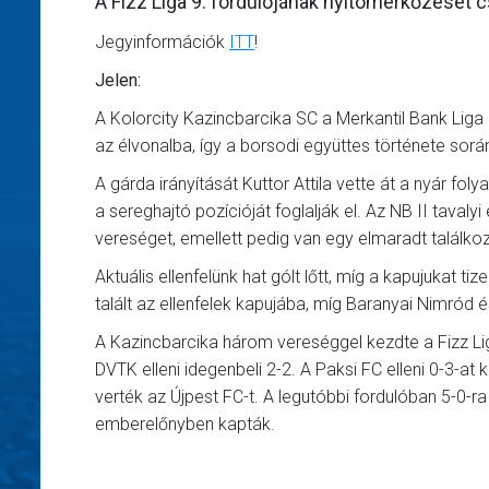
A Fizz Liga 9. fordulójának nyitómérkőzését c
Jegyinformációk
ITT
!
Jelen:
A Kolorcity Kazincbarcika SC a Merkantil Bank Liga l
az élvonalba, így a borsodi együttes története sorá
A gárda irányítását Kuttor Attila vette át a nyár fol
a sereghajtó pozícióját foglalják el. Az NB II tava
vereséget, emellett pedig van egy elmaradt találkoz
Aktuális ellenfelünk hat gólt lőtt, míg a kapujuka
talált az ellenfelek kapujába, míg Baranyai Nimród
A Kazincbarcika három vereséggel kezdte a Fizz Li
DVTK elleni idegenbeli 2-2. A Paksi FC elleni 0-3-a
verték az Újpest FC-t. A legutóbbi fordulóban 5-0-r
emberelőnyben kapták.