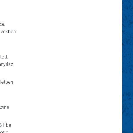
ka,
 években
ett.
ányász
életben
színe
B I-be
gót a