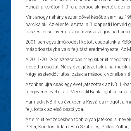
Hungária körúton 1-0-ra a borsodiak nyerték, de nem 
Mint ahogy néhány esztendővel később sem: az 198
barcikaiak. Az ellenfél ezúttal a Budapesti Honvéd 
összesítéssel nyerte az oda-visszavágós párharcot
2001-ben együttműködést kötött csapatunk a KBSC-
másodosztályba való feljutást eredményezte. Az MT
A 2011-2012-es szezonban még sikerült megőrizniü
kiesett a csapat. Négy évet játszottak a harmadik 
Négy esztendőt futballoztak a második vonalban,
Azonban újra csak egy évet játszottak az NB III-ba
megnyerésével újra a Merkantil Bank Ligában küzdh
Harmadik NB II-es évükben a Kisvárda mögött a más
feljutottak az első osztályba.
Az elmúlt évtizedekben több olyan játékos is nevelked
Péter, Komlósi Ádám, Bíró Szabolcs, Pollák Zoltán,