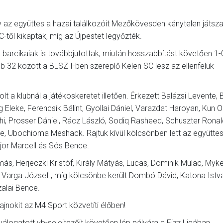
y az együttes a hazai találkozóit Mezőkövesden kénytelen játsza
-től kikaptak, míg az Újpestet legyőzték.
rcikaiak is továbbjutottak, miután hosszabbítást követően 1-
b 32 között a BLSZ I-ben szereplő Kelen SC lesz az ellenfelük
lt a klubnál a játékoskeretet illetően. Érkezett Balázsi Levente,
eke, Ferencsik Bálint, Gyollai Dániel, Varazdat Haroyan, Kun Ol
, Prosser Dániel, Rácz László, Sodiq Rasheed, Schuszter Ronald
e, Ubochioma Meshack. Rajtuk kívül kölcsönben lett az együttes
jor Marcell és Sós Bence.
s, Herjeczki Kristóf, Király Mátyás, Lucas, Dominik Mulac, Myk
 Varga József , míg kölcsönbe került Dombó Dávid, Katona Istv
alai Bence.
nokit az M4 Sport közvetíti élőben!
logatott vb-selejtezőit követően lép pályára a Fizz Ligában.