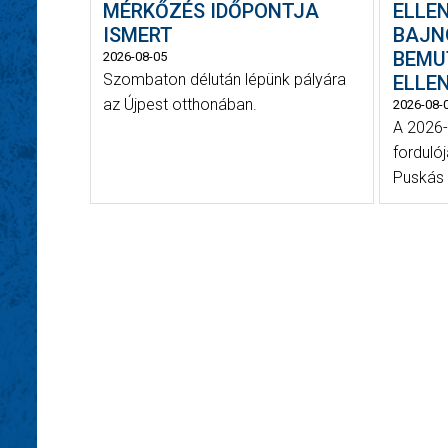
MÉRKŐZÉS IDŐPONTJA
ELLE
ISMERT
BAJN
BEMU
2026-08-05
Szombaton délután lépünk pályára
ELLE
az Újpest otthonában.
2026-08-
A 2026-
forduló
Puskás 