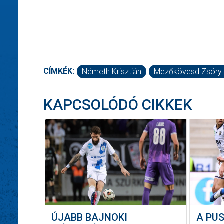
CÍMKÉK:
Németh Krisztián
Mezőkövesd Zsóry
KAPCSOLÓDÓ CIKKEK
ÚJABB BAJNOKI
A PU