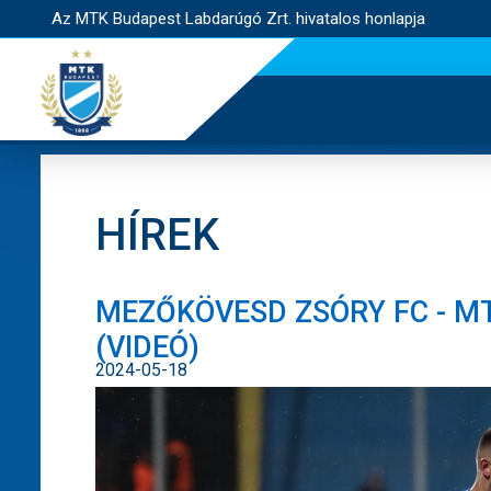
Az MTK Budapest Labdarúgó Zrt. hivatalos honlapja
HÍREK
MEZŐKÖVESD ZSÓRY FC - M
(VIDEÓ)
2024-05-18