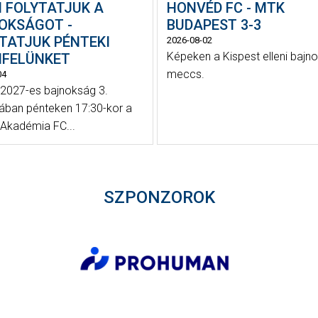
N FOLYTATJUK A
HONVÉD FC - MTK
OKSÁGOT -
BUDAPEST 3-3
TATJUK PÉNTEKI
2026-08-02
Képeken a Kispest elleni bajno
NFELÜNKET
meccs.
04
2027-es bajnokság 3.
jában pénteken 17:30-kor a
Akadémia FC...
SZPONZOROK