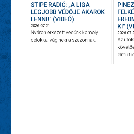
STIPE RADIĆ: „A LIGA
PINEZ
LEGJOBB VÉDŐJE AKAROK
FELK
LENNI!" (VIDEÓ)
ERED
KI" (
2026-07-21
Nyáron érkezett védőnk komoly
2026-07-
Az utol
célokkal vág neki a szezonnak.
követőe
elmúlt i