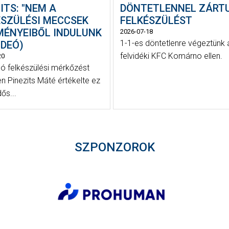
ITS: "NEM A
DÖNTETLENNEL ZÁRT
ÉSZÜLÉSI MECCSEK
FELKÉSZÜLÉST
MÉNYEIBŐL INDULUNK
2026-07-18
1-1-es döntetlenre végeztünk 
VIDEÓ)
felvidéki KFC Komárno ellen.
20
só felkészülési mérkőzést
n Pinezits Máté értékelte ez
dős...
SZPONZOROK