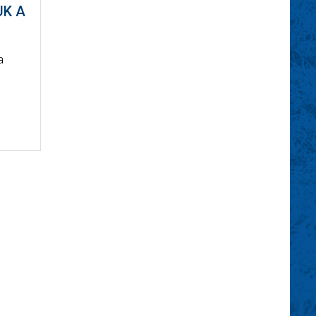
UK A
a