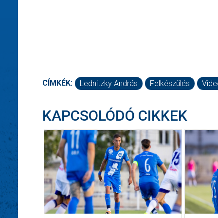
CÍMKÉK:
Lednitzky András
Felkészülés
Vide
KAPCSOLÓDÓ CIKKEK