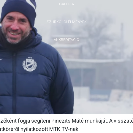
GALÉRIA
SZURKOLÓI ÉLMÉNYEK
AKKREDITÁCIÓ
zőként fogja segíteni Pinezits Máté munkáját. A visszat
tköréről nyilatkozott MTK TV-nek.