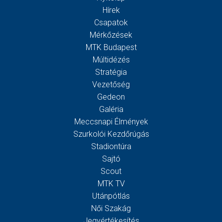
Hírek
Csapatok
Mérkőzések
MTK Budapest
Múltidézés
Stratégia
Vezetőség
Gedeon
Galéria
Meccsnapi Élmények
Szurkolói Kezdőrúgás
Stadiontúra
Sajtó
Scout
MTK TV
Utánpótlás
Női Szakág
Jegyértékesítés