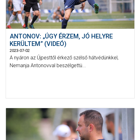
ANTONOV: „ÚGY ÉRZEM, JÓ HELYRE
KERÜLTEM” (VIDEÓ)
2023-07-02
A nyáron az Újpesttől érkező szélső hátvédünkkel,
Nemanja Antonovval beszélgettü...