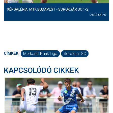
KÉPGALÉRIA: MTK BUDAPEST - SOROKSÁR SC 1-2
2023.04.25
CÍMKÉK:
Merkantil Bank Liga
Soroksár SC
KAPCSOLÓDÓ CIKKEK