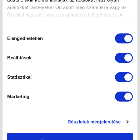
adatokkal, amelyeket Ön adott meg számukra vagy az
FELIRATKOZOM
Ön által használt más szolgáltatásokból gyűjtöttek. A
weboldalon való böngészés folytatásával Ön hozzájárul a
sütik használatához.
Hozzájárulás
SZPONZOROK
Elengedhetetlen
kiválasztása
Beállítások
Statisztikai
Marketing
Részletek megjelenítése