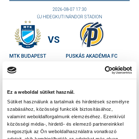
2026-08-07 17:30
ÚJ HIDEGKUTI NÁNDOR STADION
VS
MTK BUDAPEST
PUSKÁS AKADÉMIA FC
MTK BUDAPEST HÍRLEVÉL
Ne maradjon le egy eseményről sem! Iratkozzon fel ingyenes
hírlevelünkre:
Ez a weboldal sütiket használ.
Sütiket használunk a tartalmak és hirdetések személyre
szabásához, közösségi funkciók biztosításához,
valamint weboldalforgalmunk elemzéséhez. Ezenkívül
közösségi média-, hirdető- és elemező partnereinkkel
megosztjuk az Ön weboldalhasználatra vonatkozó
Elfogadom az
Adatvédelmi tájékoztatót
!
adatait, akik kombinálhatják az adatokat más olyan