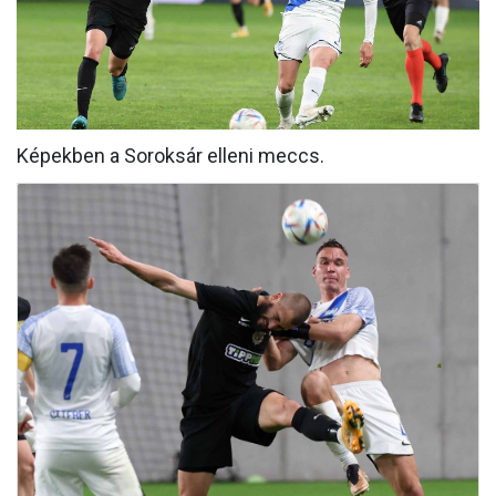
MÉRKŐZÉSEK
KLUB
GALÉRIA
Képekben a Soroksár elleni meccs.
SZURKOLÓI ÉLMÉNYEK
AKKREDITÁCIÓ