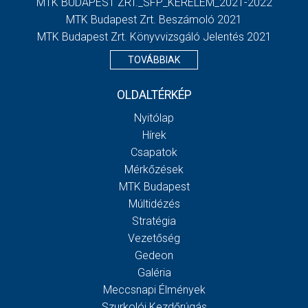
MTK BUDAPEST ZRT._SFP_KERELEM_2021-2022
MTK Budapest Zrt. Beszámoló 2021
MTK Budapest Zrt. Könyvvizsgáló Jelentés 2021
TOVÁBBIAK
OLDALTÉRKÉP
Nyitólap
Hírek
Csapatok
Mérkőzések
MTK Budapest
Múltidézés
Stratégia
Vezetőség
Gedeon
Galéria
Meccsnapi Élmények
Szurkolói Kezdőrúgás