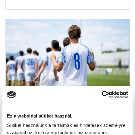
NB III: ÚJABB REMEK ERŐFELMÉRŐN VAN
TÚL A CSAPAT
2026-07-18
Szombaton NB III-as csapatunk is pályára lépett
Ez a weboldal sütiket használ.
felkészülési meccsen, Horváth Ád...
Sütiket használunk a tartalmak és hirdetések személyre
szabásához, közösségi funkciók biztosításához,