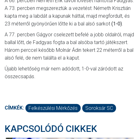
A 66. percben Németh Erik távoli lövését hárította Fadgyas.
A 73. percben megszereztük a vezetést: Németh Krisztián
kapta meg a labdát a kapunak háttal, majd megfordult, és
23 méterről gyönyörűen lőtte ki a bal alsó sarkot
(1-0)
.
A 77. percben Gágyor cselezett befelé a jobb oldalról, majd
ballal lőtt, de Fadgyas fogta a bal alsóba tartó játékszert.
Három perccel később Molnár Ádin tekert 22 méterről a bal
alsó felé, de nem találta el a kaput.
Újabb lehetőség már nem adódott, 1-0-val záródott az
összecsapás.
CÍMKÉK:
Felkészülési Mérkőzés
Soroksár SC
KAPCSOLÓDÓ CIKKEK