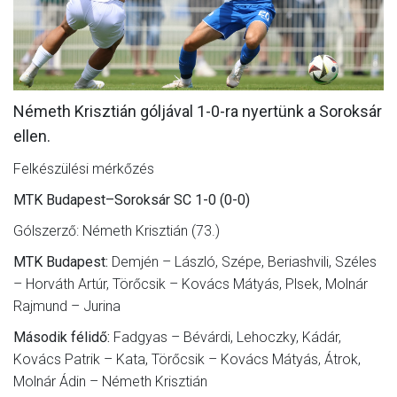
MÉRKŐZÉSEK
KLUB
GALÉRIA
Németh Krisztián góljával 1-0-ra nyertünk a Soroksár
SZURKOLÓI ÉLMÉNYEK
ellen.
AKKREDITÁCIÓ
Felkészülési mérkőzés
MTK Budapest–Soroksár SC 1-0 (0-0)
Gólszerző: Németh Krisztián (73.)
MTK Budapest:
Demjén – László, Szépe, Beriashvili, Széles
– Horváth Artúr, Törőcsik – Kovács Mátyás, Plsek, Molnár
Rajmund – Jurina
Második félidő:
Fadgyas – Bévárdi, Lehoczky, Kádár,
Kovács Patrik – Kata, Törőcsik – Kovács Mátyás, Átrok,
Molnár Ádin – Németh Krisztián