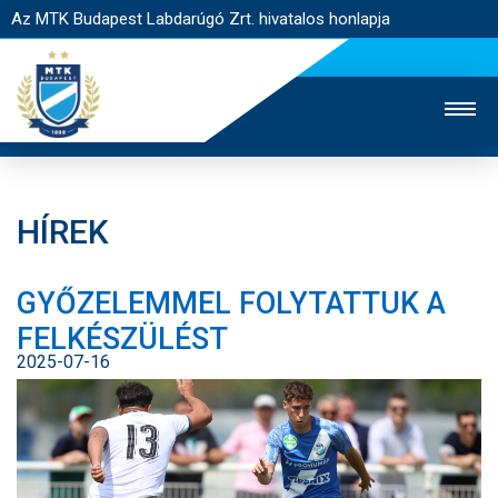
Az MTK Budapest Labdarúgó Zrt. hivatalos honlapja
HÍREK
MTK TV
UTÁNPÓTLÁS
NŐI SZAKÁG
GYŐZELEMMEL FOLYTATTUK A
JEGYÉRTÉKESÍTÉS
WEBSHOP
STADION
FELKÉSZÜLÉST
EGYESÜLET
KAPCSOLAT
2025-07-16
NYITÓLAP
HÍREK
CSAPATOK