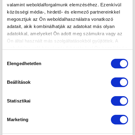
valamint weboldalforgalmunk elemzéséhez. Ezenkívül
közösségi média-, hirdető- és elemező partnereinkkel
megosztjuk az Ön weboldalhasználatra vonatkozó
adatait, akik kombinálhatják az adatokat más olyan
adatokkal, amelyeket Ön adott meg számukra vagy az
Ön által használt más szolgáltatásokból gyűjtöttek. A
weboldalon való böngészés folytatásával Ön hozzájárul a
KÖVETKEZŐ MÉRKŐZÉS
sütik használatához.
Hozzájárulás
2026-08-07 17:30
Elengedhetetlen
kiválasztása
ÚJ HIDEGKUTI NÁNDOR STADION
Beállítások
VS
Statisztikai
MTK BUDAPEST
PUSKÁS AKADÉMIA FC
Marketing
MTK BUDAPEST HÍRLEVÉL
Ne maradjon le egy eseményről sem! Iratkozzon fel ingyenes