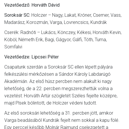
Vezetőedző: Horváth Dávid
Soroksár SC:
Holczer – Nagy, Lakat, Króner, Csemer, Vass,
Madarász, Korozmán, Varga, Lovrencsics, Kundrák
Cserék: Radnóti – Lukács, Könczey, Kékesi, Horváth Kevin,
Köböl, Németh Erik, Bagi, Gágyor, Gálfi, Tóth, Tuma,
Somfalvi
Vezetőedze: Lipcsei Péter
Csapatunk szerdán a Soroksár SC ellen lépett pályára
felkészülési mérkőzésen a Sándor Károly Labdarúgó
Akadémián. Az első húsz percben nem alakult ki nagy
lehetőség, de a 22. percben megszerezhettük volna a
vezetést: Horváth Artúr szögletét Széles fejelte középre,
majd Plsek bólintott, de Holczer védeni tudott.
Az első soroksári lehetőség a 31. percben jött, amikor
Varga beadásából Kundrák fejelt nem sokkal a kapu fölé.
Egy perccel később Molnár Rajmund cselezgetett a