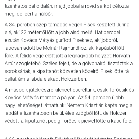
tizenhatos bal oldalán, majd jobbal a rövid sarkot célozta
meg, de leért a hálóőr.
A 34. percben szép támadás végén Plsek készített Jurina
elé, aki 22 méterről lőtt a jobb alsó mellé. Hat perccel
ezután Kovács Mátyás gurított Plsekhez, aki jobbról,
laposan adott be Molnár Rajmundhoz, aki kapásból lőtt
fölé. A félidő vége előtt jött a legnagyobb helyzet: Horváth
Artúr szögletéből Széles fejelt, de a gólvonalról tisztáztak a
soroksáriak, a kipattanót közvetlen közelről Plsek lőtte rá
ballal, ám a labda elakadt Holczerben.
A második játékrészre kilencet cseréltünk, csak Törőcsik és
Kovács Mátyás maradt a pályán. Az 54. percben újabb
nagy lehetőséget láthattunk: Németh Krisztián kapta meg a
labdát a tizenhatoson belül, éles szögből lőtt, de Holczer
védett, a kipattanót pedig Törőcsik picivel lőtte a kapu fölé.