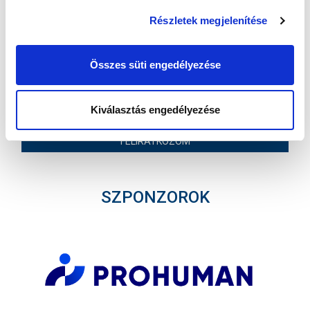
hírlevelünkre:
Részletek megjelenítése
Összes süti engedélyezése
Kiválasztás engedélyezése
Elfogadom az
Adatvédelmi tájékoztatót
!
FELIRATKOZOM
SZPONZOROK