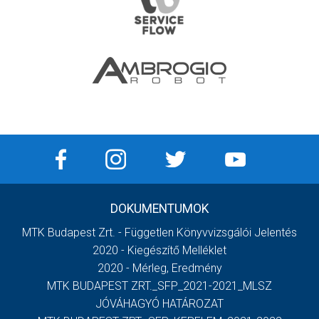
DOKUMENTUMOK
MTK Budapest Zrt. - Független Könyvvizsgálói Jelentés
2020 - Kiegészítő Melléklet
2020 - Mérleg, Eredmény
MTK BUDAPEST ZRT._SFP_2021-2021_MLSZ
JÓVÁHAGYÓ HATÁROZAT