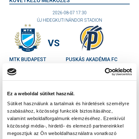
KÖVETKEZŐ MÉRKŐZÉS
2026-08-07 17:30
ÚJ HIDEGKUTI NÁNDOR STADION
VS
MTK BUDAPEST
PUSKÁS AKADÉMIA FC
MTK BUDAPEST HÍRLEVÉL
Ne maradjon le egy eseményről sem! Iratkozzon fel ingyenes
hírlevelünkre:
Ez a weboldal sütiket használ.
Sütiket használunk a tartalmak és hirdetések személyre
szabásához, közösségi funkciók biztosításához,
valamint weboldalforgalmunk elemzéséhez. Ezenkívül
közösségi média-, hirdető- és elemező partnereinkkel
megosztjuk az Ön weboldalhasználatra vonatkozó
Elfogadom az
Adatvédelmi tájékoztatót
!