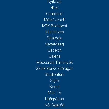
Nyitólap
Hírek
Csapatok
Mérkőzések
MTK Budapest
Múltidézés
Stratégia
Vezetőség
Gedeon
Galéria
Meccsnapi Élmények
Szurkolói Kezdőrúgás
Stadiontúra
Sajtó
Scout
MTK TV
Utánpótlás
Női Szakág