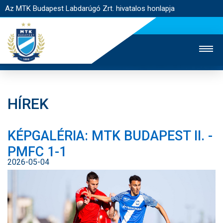
Az MTK Budapest Labdarúgó Zrt. hivatalos honlapja
HÍREK
MTK TV
UTÁNPÓTLÁS
NŐI SZAKÁG
KÉPGALÉRIA: MTK BUDAPEST II. -
JEGYÉRTÉKESÍTÉS
WEBSHOP
STADION
PMFC 1-1
EGYESÜLET
KAPCSOLAT
2026-05-04
NYITÓLAP
HÍREK
CSAPATOK