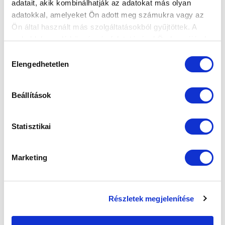
adatait, akik kombinálhatják az adatokat más olyan
adatokkal, amelyeket Ön adott meg számukra vagy az
FELIRATKOZOM
Ön által használt más szolgáltatásokból gyűjtöttek. A
weboldalon való böngészés folytatásával Ön hozzájárul a
sütik használatához.
Hozzájárulás
SZPONZOROK
Elengedhetetlen
kiválasztása
Beállítások
Statisztikai
Marketing
Részletek megjelenítése