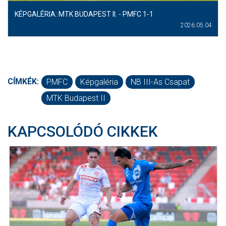
KÉPGALÉRIA: MTK BUDAPEST II. - PMFC 1-1
2026.05.04
CÍMKÉK:
PMFC
Képgaléria
NB III-As Csapat
MTK Budapest II
KAPCSOLÓDÓ CIKKEK