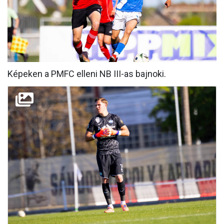
MÉRKŐZÉSEK
KLUB
GALÉRIA
Képeken a PMFC elleni NB III-as bajnoki.
SZURKOLÓI ÉLMÉNYEK
AKKREDITÁCIÓ