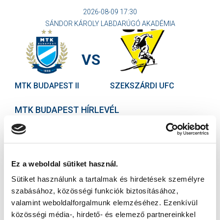
2026-08-09 17:30
SÁNDOR KÁROLY LABDARÚGÓ AKADÉMIA
VS
MTK BUDAPEST II
SZEKSZÁRDI UFC
MTK BUDAPEST HÍRLEVÉL
Ne maradjon le egy eseményről sem! Iratkozzon fel ingyenes
hírlevelünkre:
Ez a weboldal sütiket használ.
Sütiket használunk a tartalmak és hirdetések személyre
szabásához, közösségi funkciók biztosításához,
valamint weboldalforgalmunk elemzéséhez. Ezenkívül
Elfogadom az
Adatvédelmi tájékoztatót
!
közösségi média-, hirdető- és elemező partnereinkkel