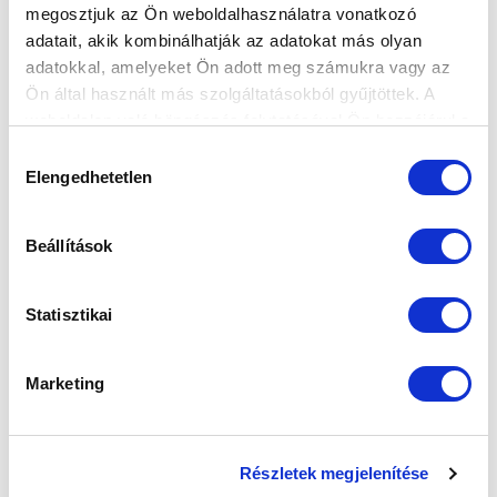
megosztjuk az Ön weboldalhasználatra vonatkozó
FELIRATKOZOM
adatait, akik kombinálhatják az adatokat más olyan
adatokkal, amelyeket Ön adott meg számukra vagy az
Ön által használt más szolgáltatásokból gyűjtöttek. A
SZPONZOROK
weboldalon való böngészés folytatásával Ön hozzájárul a
sütik használatához.
Hozzájárulás
Elengedhetetlen
kiválasztása
Beállítások
Statisztikai
Marketing
Részletek megjelenítése