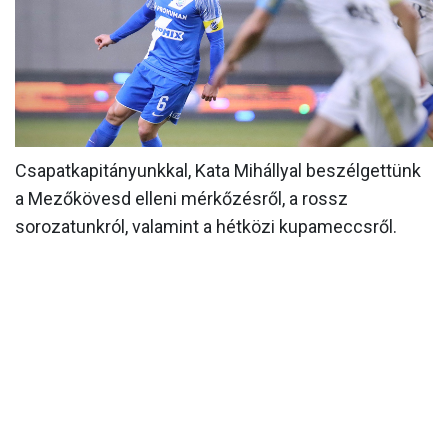
MÉRKŐZÉSEK
KLUB
GALÉRIA
SZURKOLÓI ÉLMÉNYEK
Csapatkapitányunkkal, Kata Mihállyal beszélgettünk
AKKREDITÁCIÓ
a Mezőkövesd elleni mérkőzésről, a rossz
sorozatunkról, valamint a hétközi kupameccsről.