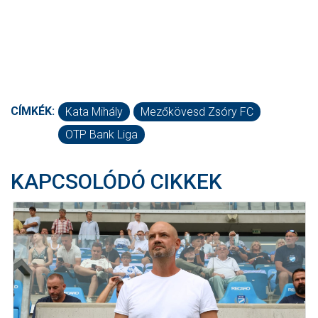
CÍMKÉK:
Kata Mihály
Mezőkövesd Zsóry FC
OTP Bank Liga
KAPCSOLÓDÓ CIKKEK