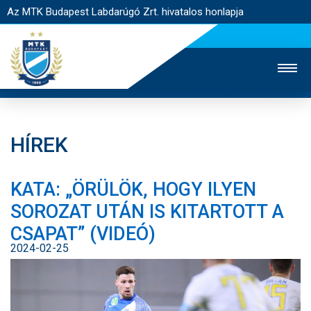
Az MTK Budapest Labdarúgó Zrt. hivatalos honlapja
HÍREK
MTK TV
UTÁNPÓTLÁS
NŐI SZAKÁG
KATA: „ÖRÜLÖK, HOGY ILYEN
JEGYÉRTÉKESÍTÉS
WEBSHOP
STADION
SOROZAT UTÁN IS KITARTOTT A
EGYESÜLET
KAPCSOLAT
CSAPAT” (VIDEÓ)
2024-02-25
NYITÓLAP
HÍREK
CSAPATOK