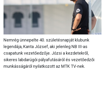
MÉRKŐZÉSEK
KLUB
GALÉRIA
SZURKOLÓI ÉLMÉNYEK
Nemrég ünnepelte 40. születésnapját klubunk
AKKREDITÁCIÓ
legendája, Kanta József, aki jelenleg NB III-as
csapatunk vezetőedzője. Józsi a kezdetekről,
sikeres labdarúgói pályafutásáról és vezetőedzői
munkásságáról nyilatkozott az MTK TV-nek.