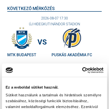
KÖVETKEZŐ MÉRKŐZÉS
2026-08-07 17:30
ÚJ HIDEGKUTI NÁNDOR STADION
VS
MTK BUDAPEST
PUSKÁS AKADÉMIA FC
MTK BUDAPEST HÍRLEVÉL
Ne maradjon le egy eseményről sem! Iratkozzon fel ingyenes
hírlevelünkre:
Ez a weboldal sütiket használ.
Sütiket használunk a tartalmak és hirdetések személyre
szabásához, közösségi funkciók biztosításához,
valamint weboldalforgalmunk elemzéséhez. Ezenkívül