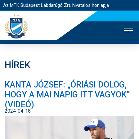
Az MTK Budapest Labdarúgó Zrt. hivatalos honlapja
HÍREK
MTK TV
UTÁNPÓTLÁS
NŐI SZAKÁG
KANTA JÓZSEF: „ÓRIÁSI DOLOG,
JEGYÉRTÉKESÍTÉS
WEBSHOP
STADION
HOGY A MAI NAPIG ITT VAGYOK”
EGYESÜLET
KAPCSOLAT
(VIDEÓ)
2024-04-18
NYITÓLAP
HÍREK
CSAPATOK