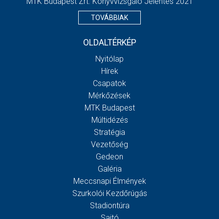
MTK Budapest Zrt. Könyvvizsgáló Jelentés 2021
TOVÁBBIAK
OLDALTÉRKÉP
Nyitólap
Hírek
Csapatok
Mérkőzések
MTK Budapest
Múltidézés
Stratégia
Vezetőség
Gedeon
Galéria
Meccsnapi Élmények
Szurkolói Kezdőrúgás
Stadiontúra
Sajtó