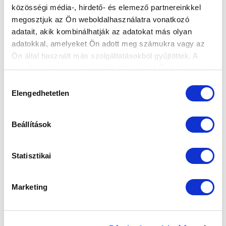
közösségi média-, hirdető- és elemező partnereinkkel
Elfogadom az
Adatvédelmi tájékoztatót
!
megosztjuk az Ön weboldalhasználatra vonatkozó
adatait, akik kombinálhatják az adatokat más olyan
FELIRATKOZOM
adatokkal, amelyeket Ön adott meg számukra vagy az
Ön által használt más szolgáltatásokból gyűjtöttek. A
weboldalon való böngészés folytatásával Ön hozzájárul a
SZPONZOROK
sütik használatához.
Hozzájárulás
Elengedhetetlen
kiválasztása
Beállítások
Statisztikai
Marketing