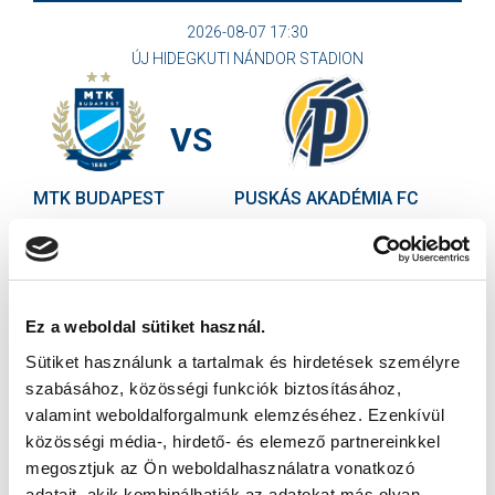
2026-08-07 17:30
ÚJ HIDEGKUTI NÁNDOR STADION
VS
MTK BUDAPEST
PUSKÁS AKADÉMIA FC
MTK BUDAPEST HÍRLEVÉL
Ne maradjon le egy eseményről sem! Iratkozzon fel ingyenes
hírlevelünkre:
Ez a weboldal sütiket használ.
Sütiket használunk a tartalmak és hirdetések személyre
szabásához, közösségi funkciók biztosításához,
valamint weboldalforgalmunk elemzéséhez. Ezenkívül
közösségi média-, hirdető- és elemező partnereinkkel
megosztjuk az Ön weboldalhasználatra vonatkozó
Elfogadom az
Adatvédelmi tájékoztatót
!
adatait, akik kombinálhatják az adatokat más olyan