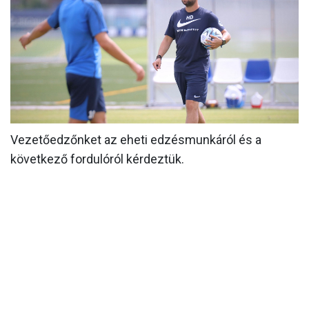
MÉRKŐZÉSEK
KLUB
GALÉRIA
SZURKOLÓI ÉLMÉNYEK
AKKREDITÁCIÓ
Vezetőedzőnket az eheti edzésmunkáról és a
következő fordulóról kérdeztük.