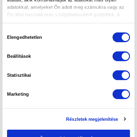
adatokkal, amelyeket Ön adott meg számukra vagy az
FELIRATKOZOM
Ön által használt más szolgáltatásokból gyűjtöttek. A
weboldalon való böngészés folytatásával Ön hozzájárul a
sütik használatához.
Hozzájárulás
SZPONZOROK
Elengedhetetlen
kiválasztása
Beállítások
Statisztikai
Marketing
Részletek megjelenítése