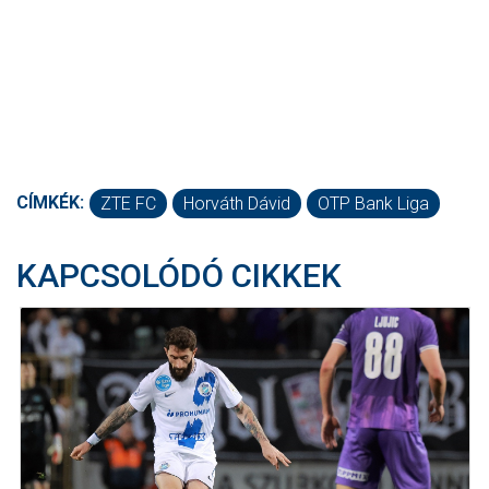
CÍMKÉK:
ZTE FC
Horváth Dávid
OTP Bank Liga
KAPCSOLÓDÓ CIKKEK