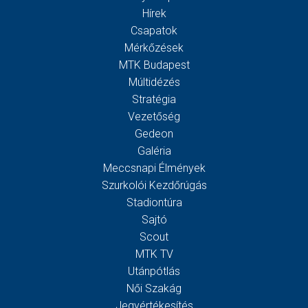
Hírek
Csapatok
Mérkőzések
MTK Budapest
Múltidézés
Stratégia
Vezetőség
Gedeon
Galéria
Meccsnapi Élmények
Szurkolói Kezdőrúgás
Stadiontúra
Sajtó
Scout
MTK TV
Utánpótlás
Női Szakág
Jegyértékesítés