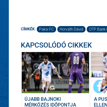
CÍMKÉK:
Paksi FC
Horváth Dávid
OTP Bank 
KAPCSOLÓDÓ CIKKEK
ÚJABB BAJNOKI
A PU
MÉRKŐZÉS IDŐPONTJA
ELLE