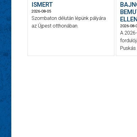
ISMERT
BAJN
BEMU
2026-08-05
Szombaton délután lépünk pályára
ELLE
az Újpest otthonában.
2026-08-
A 2026-
forduló
Puskás 