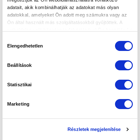
adatait, akik kombinálhatják az adatokat más olyan
Elfogadom az
Adatvédelmi tájékoztatót
!
adatokkal, amelyeket Ön adott meg számukra vagy az
Ön által használt más szolgáltatásokból gyűjtöttek. A
FELIRATKOZOM
weboldalon való böngészés folytatásával Ön hozzájárul a
sütik használatához.
Hozzájárulás
Elengedhetetlen
kiválasztása
SZPONZOROK
Beállítások
Statisztikai
Marketing
Részletek megjelenítése