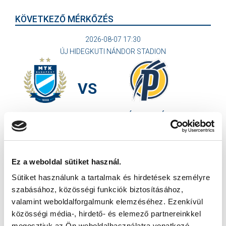
KÖVETKEZŐ MÉRKŐZÉS
2026-08-07 17:30
ÚJ HIDEGKUTI NÁNDOR STADION
VS
MTK BUDAPEST
PUSKÁS AKADÉMIA FC
MTK BUDAPEST HÍRLEVÉL
Ne maradjon le egy eseményről sem! Iratkozzon fel ingyenes
Ez a weboldal sütiket használ.
hírlevelünkre:
Sütiket használunk a tartalmak és hirdetések személyre
szabásához, közösségi funkciók biztosításához,
valamint weboldalforgalmunk elemzéséhez. Ezenkívül
közösségi média-, hirdető- és elemező partnereinkkel
megosztjuk az Ön weboldalhasználatra vonatkozó