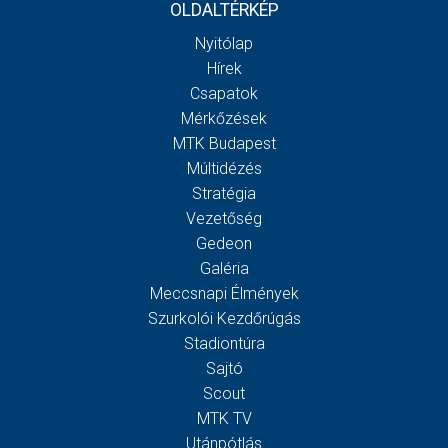
OLDALTÉRKÉP
Nyitólap
Hírek
Csapatok
Mérkőzések
MTK Budapest
Múltidézés
Stratégia
Vezetőség
Gedeon
Galéria
Meccsnapi Élmények
Szurkolói Kezdőrúgás
Stadiontúra
Sajtó
Scout
MTK TV
Utánpótlás