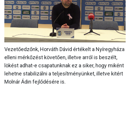
MÉRKŐZÉSEK
KLUB
GALÉRIA
SZURKOLÓI ÉLMÉNYEK
Vezetőedzőnk, Horváth Dávid értékelt a Nyíregyháza
AKKREDITÁCIÓ
elleni mérkőzést követően, illetve arról is beszélt,
lökést adhat-e csapatunknak ez a siker, hogy miként
lehetne stabilizálni a teljesítményünket, illetve kitért
Molnár Ádin fejlődésére is.