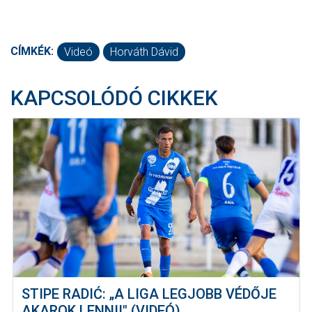
CÍMKÉK:
Videó
Horváth Dávid
KAPCSOLÓDÓ CIKKEK
STIPE RADIĆ: „A LIGA LEGJOBB VÉDŐJE
AKAROK LENNI!" (VIDEÓ)