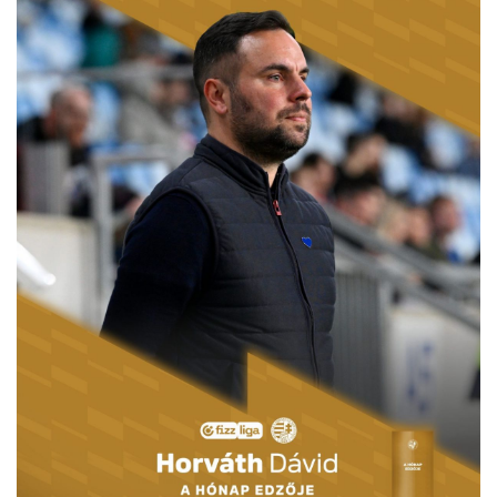
MÉRKŐZÉSEK
KLUB
GALÉRIA
SZURKOLÓI ÉLMÉNYEK
AKKREDITÁCIÓ