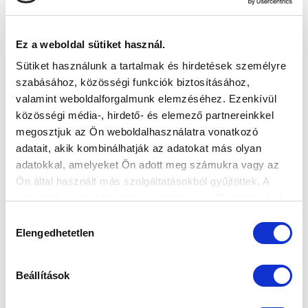
VS
Ez a weboldal sütiket használ.
MTK BUDAPEST
PUSKÁS AKADÉMIA FC
Sütiket használunk a tartalmak és hirdetések személyre
szabásához, közösségi funkciók biztosításához,
MTK BUDAPEST HÍRLEVÉL
valamint weboldalforgalmunk elemzéséhez. Ezenkívül
közösségi média-, hirdető- és elemező partnereinkkel
Ne maradjon le egy eseményről sem! Iratkozzon fel ingyenes
hírlevelünkre:
megosztjuk az Ön weboldalhasználatra vonatkozó
adatait, akik kombinálhatják az adatokat más olyan
adatokkal, amelyeket Ön adott meg számukra vagy az
Ön által használt más szolgáltatásokból gyűjtöttek. A
weboldalon való böngészés folytatásával Ön hozzájárul a
sütik használatához.
Hozzájárulás
Elfogadom az
Adatvédelmi tájékoztatót
!
Elengedhetetlen
kiválasztása
FELIRATKOZOM
Beállítások