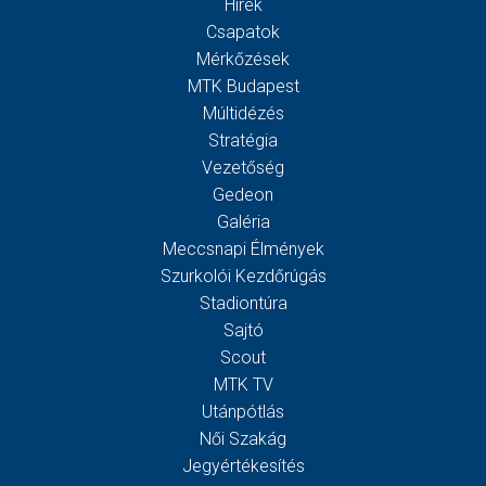
Hírek
Csapatok
Mérkőzések
MTK Budapest
Múltidézés
Stratégia
Vezetőség
Gedeon
Galéria
Meccsnapi Élmények
Szurkolói Kezdőrúgás
Stadiontúra
Sajtó
Scout
MTK TV
Utánpótlás
Női Szakág
Jegyértékesítés