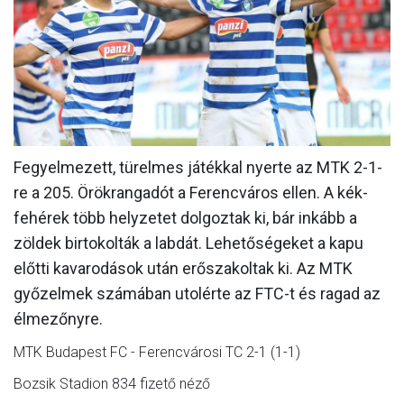
MÉRKŐZÉSEK
KLUB
GALÉRIA
SZURKOLÓI ÉLMÉNYEK
Fegyelmezett, türelmes játékkal nyerte az MTK 2-1-
AKKREDITÁCIÓ
re a 205. Örökrangadót a Ferencváros ellen. A kék-
fehérek több helyzetet dolgoztak ki, bár inkább a
zöldek birtokolták a labdát. Lehetőségeket a kapu
előtti kavarodások után erőszakoltak ki. Az MTK
győzelmek számában utolérte az FTC-t és ragad az
élmezőnyre.
MTK Budapest FC - Ferencvárosi TC 2-1 (1-1)
Bozsik Stadion 834 fizető néző