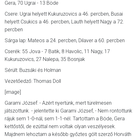
Gera, 70 Ugrai - 13 Böde
Csere: Ugrai helyett Kukuruzovics a 46. percben, Busai
helyett Csukics a 46. percben, Lauth helyett Nagy a 72.
percben
Sárga lap: Mateos a 24. percben, Dilaver a 60. percben
Cserék: 55 Jova - 7 Batik, 8 Havolic, 11 Nagy, 17
Kukuruzovics, 27 Nalepa, 35 Bosnjak
Sérült: Buzsáki és Holman
Vezetőedző: Thomas Doll
[image]
Garami József: - Azért nyertünk, mert türelmesen
játszottunk. - jelentette ki Garami József, - Nem rontottunk
rájuk sem 1-0-nál, sem 1-1-nél. Tartottam a Böde, Gera
kettőstől, de ezúttal nem voltak olyan veszélyesek.
Majdnem lehoztam a később győztes gólt szerző Horváth