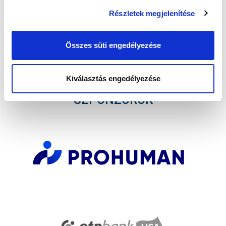
Részletek megjelenítése
Elfogadom az
Adatvédelmi tájékoztatót
!
Összes süti engedélyezése
FELIRATKOZOM
Kiválasztás engedélyezése
SZPONZOROK