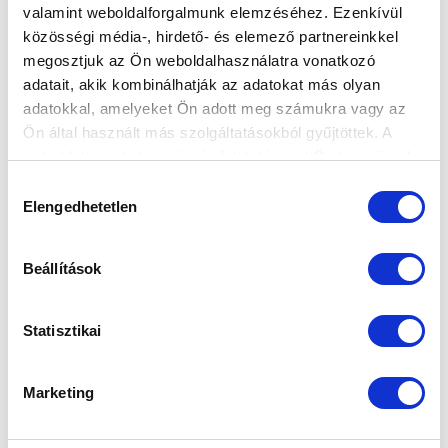
valamint weboldalforgalmunk elemzéséhez. Ezenkívül
közösségi média-, hirdető- és elemező partnereinkkel
megosztjuk az Ön weboldalhasználatra vonatkozó
KÖVETKEZŐ MÉRKŐZÉS
adatait, akik kombinálhatják az adatokat más olyan
adatokkal, amelyeket Ön adott meg számukra vagy az
2026-08-09 17:30
Ön által használt más szolgáltatásokból gyűjtöttek. A
SÁNDOR KÁROLY LABDARÚGÓ AKADÉMIA
weboldalon való böngészés folytatásával Ön hozzájárul a
sütik használatához.
Hozzájárulás
Elengedhetetlen
VS
kiválasztása
Beállítások
MTK BUDAPEST II
SZEKSZÁRDI UFC
MTK BUDAPEST HÍRLEVÉL
Statisztikai
Ne maradjon le egy eseményről sem! Iratkozzon fel ingyenes
hírlevelünkre:
Marketing