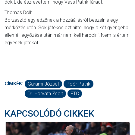
dokit, de észrevettem, hogy Vass Patrik fáradt.
Thomas Doll:
Borzasztó egy edzőnek a hozzáállásról beszélnie egy
mérkőzés után. Sok játékos azt hitte, hogy a két gyengébb
ellenfél legyőzése után már nem kell harcolni. Nem is értem
egyesek játékát.
CÍMKÉK:
Garami József
Poór Patrik
Dr. Horváth Zsolt
FTC
KAPCSOLÓDÓ CIKKEK