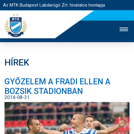
Az MTK Budapest Labdarúgó Zrt. hivatalos honlapja
HÍREK
MTK TV
UTÁNPÓTLÁS
NŐI SZAKÁG
GYŐZELEM A FRADI ELLEN A
JEGYÉRTÉKESÍTÉS
WEBSHOP
STADION
BOZSIK STADIONBAN
EGYESÜLET
KAPCSOLAT
2014-08-31
NYITÓLAP
HÍREK
CSAPATOK