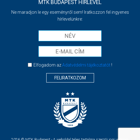
MTK BUDAPEST HÍRLEVÉL
Ne maradjon le egy eseményről sem! Iratkozzon fel ingyenes
hírlevelünkre:
Elfogadom az
Adatvédelmi tájékoztatót
!
FELIRATKOZOM
2026 © MTK Budapest - A weboldal teljes tartalma szerzői jogi védelem