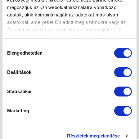
megosztjuk az Ön weboldalhasználatra vonatkozó
adatait, akik kombinálhatják az adatokat más olyan
adatokkal, amelyeket Ön adott meg számukra vagy az
Elfogadom az
Adatvédelmi tájékoztatót
!
Ön által használt más szolgáltatásokból gyűjtöttek. A
weboldalon való böngészés folytatásával Ön hozzájárul a
FELIRATKOZOM
sütik használatához.
Hozzájárulás
Elengedhetetlen
kiválasztása
SZPONZOROK
Beállítások
Statisztikai
Marketing
Részletek megjelenítése