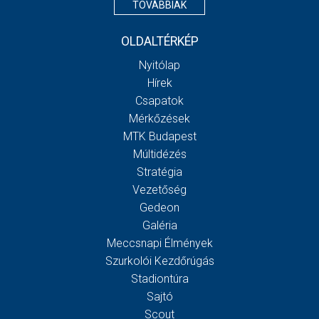
TOVÁBBIAK
OLDALTÉRKÉP
Nyitólap
Hírek
Csapatok
Mérkőzések
MTK Budapest
Múltidézés
Stratégia
Vezetőség
Gedeon
Galéria
Meccsnapi Élmények
Szurkolói Kezdőrúgás
Stadiontúra
Sajtó
Scout