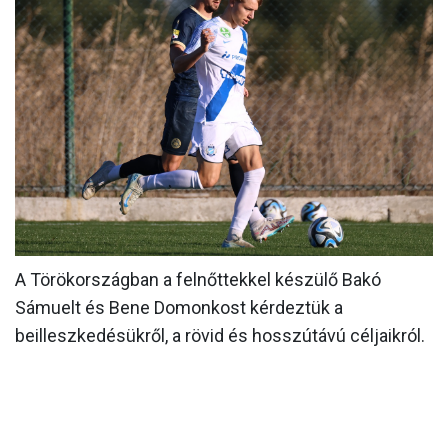
MÉRKŐZÉSEK
KLUB
GALÉRIA
SZURKOLÓI ÉLMÉNYEK
AKKREDITÁCIÓ
A Törökországban a felnőttekkel készülő Bakó
Sámuelt és Bene Domonkost kérdeztük a
beilleszkedésükről, a rövid és hosszútávú céljaikról.