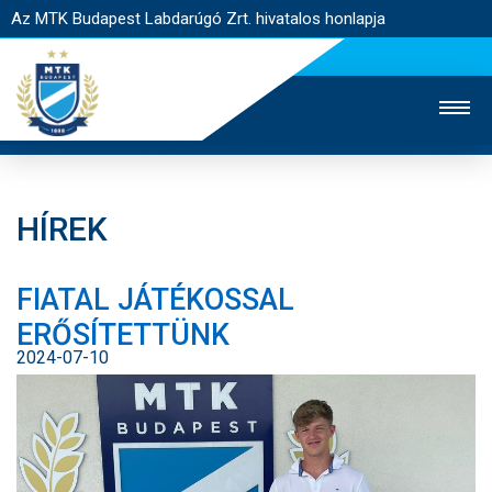
Az MTK Budapest Labdarúgó Zrt. hivatalos honlapja
HÍREK
MTK TV
UTÁNPÓTLÁS
NŐI SZAKÁG
FIATAL JÁTÉKOSSAL
JEGYÉRTÉKESÍTÉS
WEBSHOP
STADION
ERŐSÍTETTÜNK
EGYESÜLET
KAPCSOLAT
2024-07-10
NYITÓLAP
HÍREK
CSAPATOK