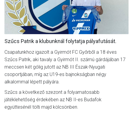
MÉRKŐZÉSEK
KLUB
GALÉRIA
Szűcs Patrik a klubunknál folytatja pályafutását.
SZURKOLÓI ÉLMÉNYEK
Csapatunkhoz igazolt a Gyirmót FC Győrből a 18 éves
AKKREDITÁCIÓ
Szűcs Patrik, aki tavaly a Gyirmót II. számú gárdájában 17
meccsen két gólig jutott az NB III Észak-Nyugati
csoportjában, míg az U19-es bajnokságban négy
alkalommal lépett pályára.
Szűcs a következő szezont a folyamatosabb
játéklehetőség érdekében az NB II-es Budafok
együttesénél tölti majd kölcsönben.