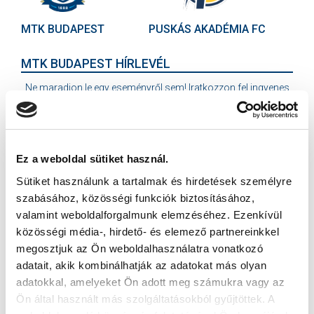
MTK BUDAPEST
PUSKÁS AKADÉMIA FC
MTK BUDAPEST HÍRLEVÉL
Ne maradjon le egy eseményről sem! Iratkozzon fel ingyenes
hírlevelünkre:
Ez a weboldal sütiket használ.
Sütiket használunk a tartalmak és hirdetések személyre
szabásához, közösségi funkciók biztosításához,
Elfogadom az
Adatvédelmi tájékoztatót
!
valamint weboldalforgalmunk elemzéséhez. Ezenkívül
közösségi média-, hirdető- és elemező partnereinkkel
FELIRATKOZOM
megosztjuk az Ön weboldalhasználatra vonatkozó
adatait, akik kombinálhatják az adatokat más olyan
adatokkal, amelyeket Ön adott meg számukra vagy az
SZPONZOROK
Ön által használt más szolgáltatásokból gyűjtöttek. A