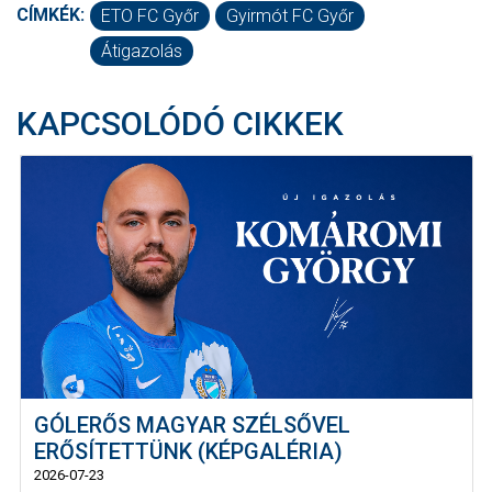
CÍMKÉK:
ETO FC Győr
Gyirmót FC Győr
Átigazolás
KAPCSOLÓDÓ CIKKEK
GÓLERŐS MAGYAR SZÉLSŐVEL
ERŐSÍTETTÜNK (KÉPGALÉRIA)
2026-07-23