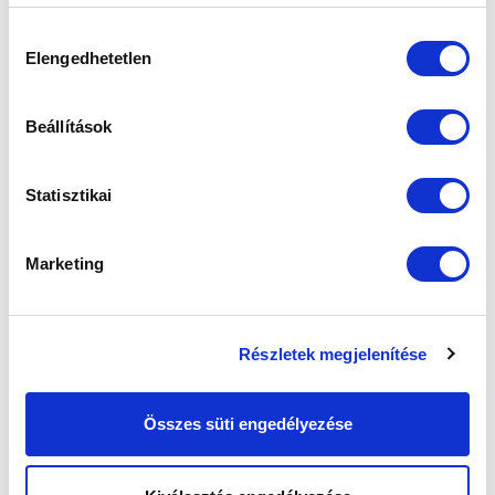
weboldalon való böngészés folytatásával Ön hozzájárul a
sütik használatához.
Hozzájárulás
Elengedhetetlen
kiválasztása
Beállítások
Statisztikai
Marketing
Részletek megjelenítése
Összes süti engedélyezése