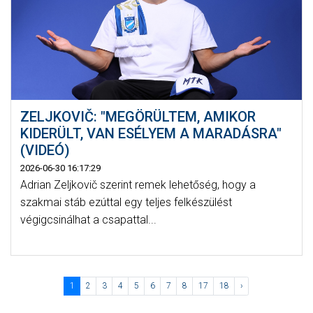
ZELJKOVIČ: "MEGÖRÜLTEM, AMIKOR
KIDERÜLT, VAN ESÉLYEM A MARADÁSRA"
(VIDEÓ)
2026-06-30 16:17:29
Adrian Zeljkovič szerint remek lehetőség, hogy a
szakmai stáb ezúttal egy teljes felkészülést
végigcsinálhat a csapattal...
1
2
3
4
5
6
7
8
17
18
›