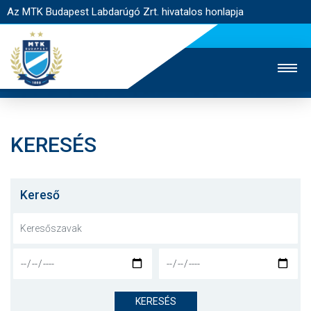
Az MTK Budapest Labdarúgó Zrt. hivatalos honlapja
KERESÉS
MTK TV
UTÁNPÓTLÁS
NŐI SZAKÁG
JEGYÉRTÉKESÍTÉS
WEBSHOP
STADION
Kereső
EGYESÜLET
KAPCSOLAT
NYITÓLAP
HÍREK
KERESÉS
CSAPATOK