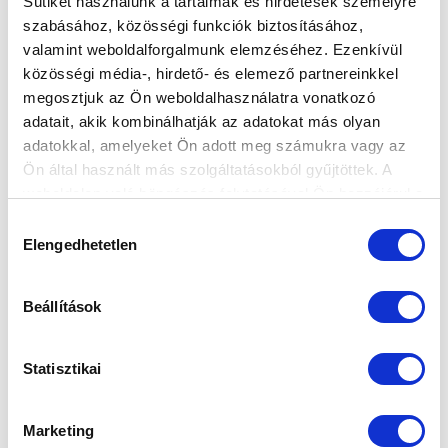
Sütiket használunk a tartalmak és hirdetések személyre
szabásához, közösségi funkciók biztosításához,
valamint weboldalforgalmunk elemzéséhez. Ezenkívül
KÖZLEMÉNY
közösségi média-, hirdető- és elemező partnereinkkel
2026-07-05 19:39:00
megosztjuk az Ön weboldalhasználatra vonatkozó
Az MTK klubvezetése döntése értelmében Marin Jurina
adatait, akik kombinálhatják az adatokat más olyan
nem lesz tagja a 2026/2027-es idény NB I-es
adatokkal, amelyeket Ön adott meg számukra vagy az
játékoskeretének.
Ön által használt más szolgáltatásokból gyűjtöttek. A
weboldalon való böngészés folytatásával Ön hozzájárul a
sütik használatához.
Hozzájárulás
Elengedhetetlen
kiválasztása
Beállítások
Statisztikai
Marketing