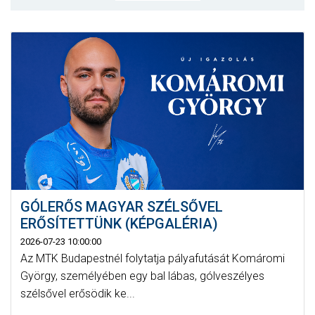
MÉRKŐZÉSEK
KLUB
GALÉRIA
SZURKOLÓI ÉLMÉNYEK
AKKREDITÁCIÓ
GÓLERŐS MAGYAR SZÉLSŐVEL
ERŐSÍTETTÜNK (KÉPGALÉRIA)
2026-07-23 10:00:00
Az MTK Budapestnél folytatja pályafutását Komáromi
György, személyében egy bal lábas, gólveszélyes
szélsővel erősödik ke...