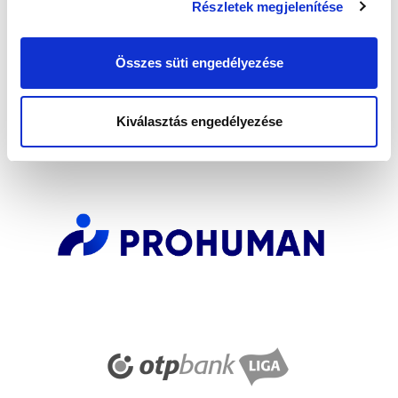
Részletek megjelenítése
Elfogadom az
Adatvédelmi tájékoztatót
!
Összes süti engedélyezése
FELIRATKOZOM
Kiválasztás engedélyezése
SZPONZOROK