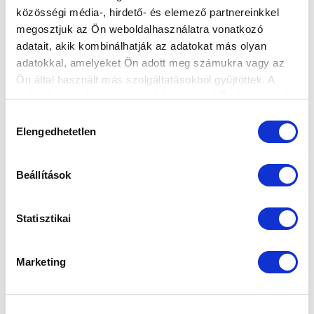
közösségi média-, hirdető- és elemező partnereinkkel
KÖVETKEZŐ MÉRKŐZÉS
megosztjuk az Ön weboldalhasználatra vonatkozó
adatait, akik kombinálhatják az adatokat más olyan
2026-08-09 17:30
adatokkal, amelyeket Ön adott meg számukra vagy az
SÁNDOR KÁROLY LABDARÚGÓ AKADÉMIA
Ön által használt más szolgáltatásokból gyűjtöttek. A
weboldalon való böngészés folytatásával Ön hozzájárul a
sütik használatához.
Hozzájárulás
VS
Elengedhetetlen
kiválasztása
MTK BUDAPEST II
SZEKSZÁRDI UFC
Beállítások
MTK BUDAPEST HÍRLEVÉL
Statisztikai
Ne maradjon le egy eseményről sem! Iratkozzon fel ingyenes
hírlevelünkre:
Marketing