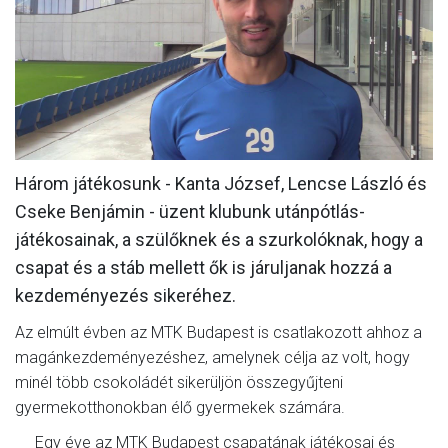
MÉRKŐZÉSEK
KLUB
GALÉRIA
SZURKOLÓI ÉLMÉNYEK
Három játékosunk - Kanta József, Lencse László és
AKKREDITÁCIÓ
Cseke Benjámin - üzent klubunk utánpótlás-
játékosainak, a szülőknek és a szurkolóknak, hogy a
csapat és a stáb mellett ők is járuljanak hozzá a
kezdeményezés sikeréhez.
Az elmúlt évben az MTK Budapest is csatlakozott ahhoz a
magánkezdeményezéshez, amelynek célja az volt, hogy
minél több csokoládét sikerüljön összegyűjteni
gyermekotthonokban élő gyermekek számára.
Egy éve az MTK Budapest csapatának játékosai és