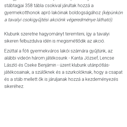
stábtagjai 358 tábla csokival járultak hozzá a
gyermekotthonok apró lakóinak boldogságához
(képünkön
a tavalyi csokigyűjtési akciónk végeredménye látható)
.
Klubunk szeretne hagyományt teremteni, így a tavalyi
sikeren felbuzdulva idén is megismétlődik az akció.
Ezúttal a fóti gyermekváros lakói számára gyűjtünk, az
alábbi videón három játékosunk - Kanta József, Lencse
László és Cseke Benjámin - üzent klubunk utánpótlás-
játékosainak, a szülőknek és a szurkolóknak, hogy a csapat
és a stáb mellett ők is járuljanak hozzá a kezdeményezés
sikeréhez.