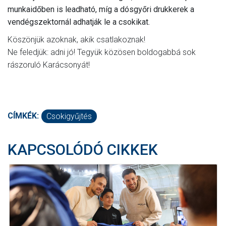
munkaidőben is leadható, míg a dósgyőri drukkerek a
vendégszektornál adhatják le a csokikat.
Köszönjük azoknak, akik csatlakoznak!
Ne feledjük: adni jó! Tegyük közösen boldogabbá sok
rászoruló Karácsonyát!
CÍMKÉK:
Csokigyűjtés
KAPCSOLÓDÓ CIKKEK